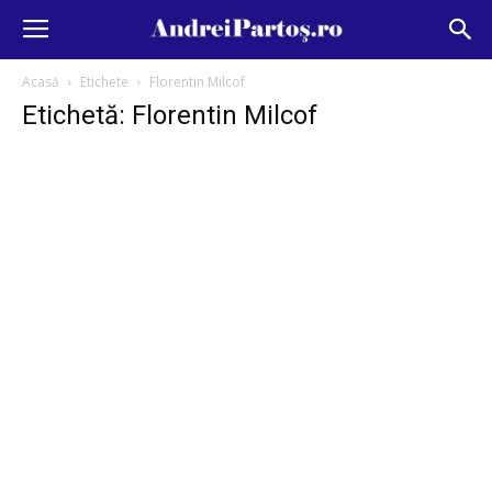
Acasă
Etichete
Florentin Milcof
Etichetă: Florentin Milcof