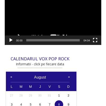
00:00
04:04
CALENDARUL VOX POP ROCK
Informatii - click pe fiecare data
August
L
M
M
J
V
S
D
27
28
29
30
31
1
2
3
4
5
6
7
8
9