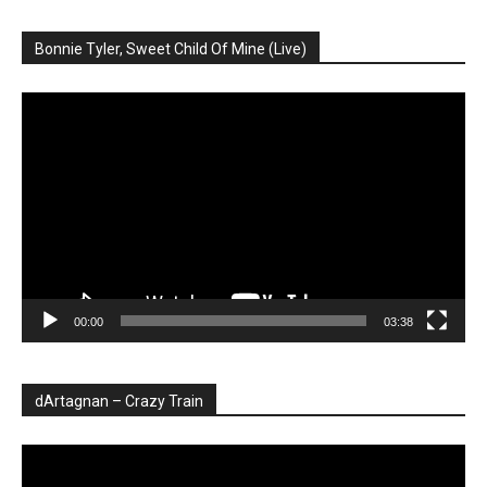
Bonnie Tyler, Sweet Child Of Mine (Live)
Player
video
00:00
03:38
dArtagnan – Crazy Train
Player
video