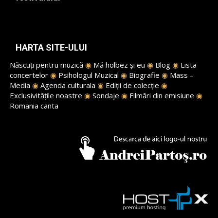
HARTA SITE-ULUI
Născuți pentru muzică
◉
Mă holbez și eu
◉
Blog
◉
Lista
concertelor
◉
Psihologul Muzical
◉
Biografie
◉
Mass –
Media
◉
Agenda culturala
◉
Ediții de colecție
◉
Exclusivitățile noastre
◉
Sondaje
◉
Filmări din emisiune
◉
Romania canta