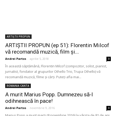
ARTIȘTII PROPUN
ARTIȘTII PROPUN (ep 51): Florentin Milcof
vă recomandă muzică, film și...
Andrei Partos
-
aprilie 5, 2018
0
În această săptămână, Florentin Milcof (compozitor, solist, pianist,
jurnalist, fondator al grupurilor Othello Trio, Trupa Othello) vă
recomandă muzică, filme și cărți. Puteți afla mai...
ROMANIA CANTA
A murit Marius Popp. Dumnezeu să-l
odihnească în pace!
Andrei Partos
-
noiembrie 9, 2016
0
Marius Popp a murit marți (8 noiembrie 2016) la vârsta de 81 de ani.