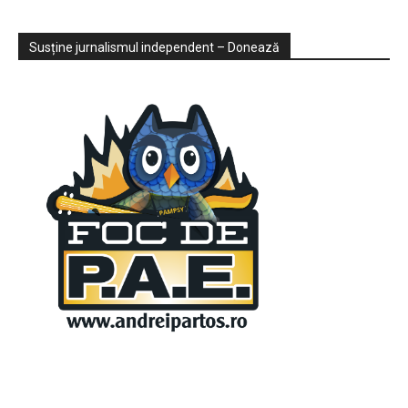
Sondaje
Video
Susține jurnalismul independent – Donează