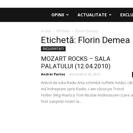
OPINII
ACTUALITATE
EXCLU
Acasă
Etichete
Florin Demea
Etichetă: Florin Demea
EXCLUSIVITATI
MOZART ROCKS – SALA
PALATULUI (12.04.2010)
Andrei Partos
-
decembrie 20, 2012
Articol de Iulia Radu Arta schimbă suflete Astăzi, câ
mă îndreptam spre Radio, i-am văzut pe Trond
Holter (Wig Wam) şi Tom Nicolai Andreassen (care 
fost oaspeţii noştri la...