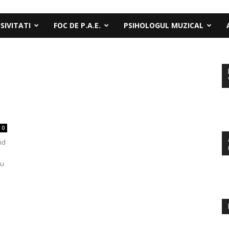
SIVITATI
FOC DE P.A.E.
PSIHOLOGUL MUZICAL
0
nd
au