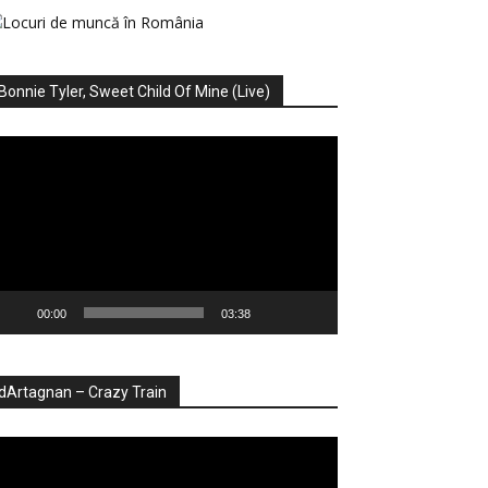
Bonnie Tyler, Sweet Child Of Mine (Live)
ayer
deo
00:00
03:38
dArtagnan – Crazy Train
ayer
deo