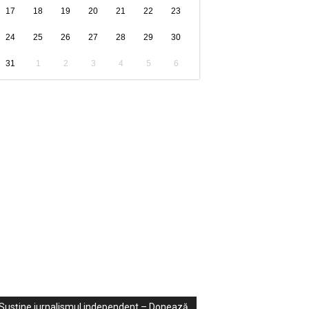
17
18
19
20
21
22
23
24
25
26
27
28
29
30
31
1
2
3
4
5
6
ondaje
ideo
Susține jurnalismul independent – Donează