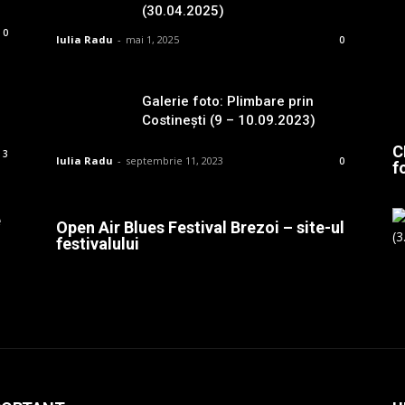
(30.04.2025)
0
Iulia Radu
-
mai 1, 2025
0
Galerie foto: Plimbare prin
Costinești (9 – 10.09.2023)
C
3
Iulia Radu
-
septembrie 11, 2023
0
f
e
Open Air Blues Festival Brezoi – site-ul
festivalului