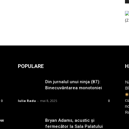
POPULARE
H
N
Din jurnalul unui ninja (87):
B
Binecuvântarea monotoniei
cu
Iulia Radu
-
mai 8, 2025
0
0
n
R
ow
Bryan Adams, acustic și
fermecător la Sala Palatului