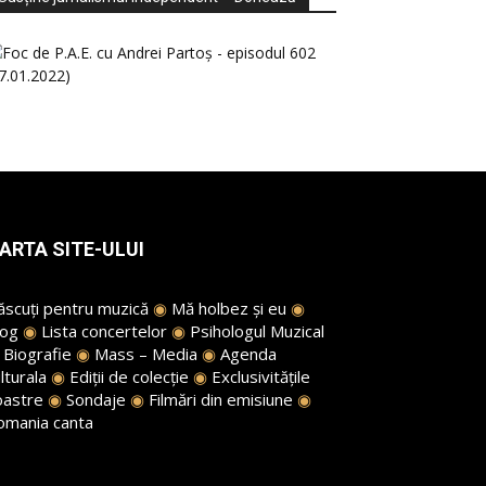
ARTA SITE-ULUI
ăscuți pentru muzică
◉
Mă holbez și eu
◉
log
◉
Lista concertelor
◉
Psihologul Muzical
◉
Biografie
◉
Mass – Media
◉
Agenda
lturala
◉
Ediții de colecție
◉
Exclusivitățile
oastre
◉
Sondaje
◉
Filmări din emisiune
◉
omania canta