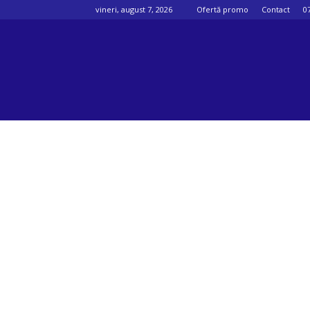
vineri, august 7, 2026
Ofertă promo
Contact
0
Psihologul
muzical