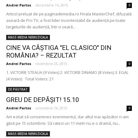
Andrei Partos
-
decembrie 15, 2015
0
Articol preluat de pe paginademedia.ro Finala MasterChef, difuzată
aseară de Pro TV, a fost lider incontestabil de audiență pe toate
targeturile de audiență, într-o seară...
MASS MEDIA NEMUZICALA
CINE VA CÂŞTIGA "EL CLASICO" DIN
ROMÂNIA? – REZULTAT
Andrei Partos
-
noiembrie 23, 2015
0
1. VICTORIE STEAUA (9 Votes) 2. VICTORIE DINAMO (8 Votes) 3. EGAL
(4 Votes) Total Voters: 21
DE PĂSTRAT
GREU DE DEPĂŞIT! 15.10
Andrei Partos
-
octombrie 16, 2015
0
Am ezitat să consemnez evenimentul, dar altul mai apăsător n-am
găsit pe 15 octombrie. Să ratezi un 11 metri nu e o dramă, nu...
MASS MEDIA NEMUZICALA