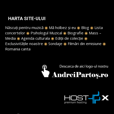
HARTA SITE-ULUI
Născuți pentru muzică
◉
Mă holbez și eu
◉
Blog
◉
Lista
concertelor
◉
Psihologul Muzical
◉
Biografie
◉
Mass –
Media
◉
Agenda culturala
◉
Ediții de colecție
◉
Exclusivitățile noastre
◉
Sondaje
◉
Filmări din emisiune
◉
Romania canta