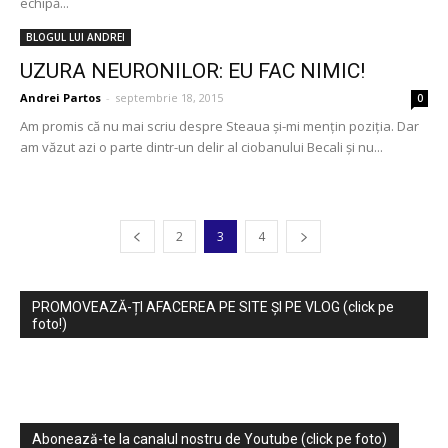
echipă...
BLOGUL LUI ANDREI
UZURA NEURONILOR: EU FAC NIMIC!
Andrei Partos
-
septembrie 18, 2015
0
Am promis că nu mai scriu despre Steaua şi-mi menţin poziţia. Dar
am văzut azi o parte dintr-un delir al ciobanului Becali şi nu...
2
3
4
PROMOVEAZĂ-ȚI AFACEREA PE SITE ȘI PE VLOG (click pe
foto!)
Abonează-te la canalul nostru de Youtube (click pe foto)