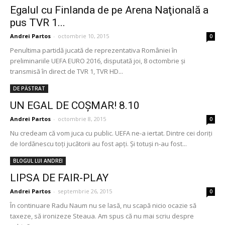
Egalul cu Finlanda de pe Arena Naţională a
pus TVR 1...
Andrei Partos
-
octombrie 10, 2015
0
Penultima partidă jucată de reprezentativa României în
preliminariile UEFA EURO 2016, disputată joi, 8 octombrie şi
transmisă în direct de TVR 1, TVR HD...
DE PĂSTRAT
UN EGAL DE COŞMAR! 8.10
Andrei Partos
-
octombrie 8, 2015
0
Nu credeam că vom juca cu public. UEFA ne-a iertat. Dintre cei doriţi
de Iordănescu toţi jucătorii au fost apţi. Şi totuşi n-au fost...
BLOGUL LUI ANDREI
LIPSA DE FAIR-PLAY
Andrei Partos
-
septembrie 26, 2015
0
În continuare Radu Naum nu se lasă, nu scapă nicio ocazie să
taxeze, să ironizeze Steaua. Am spus că nu mai scriu despre