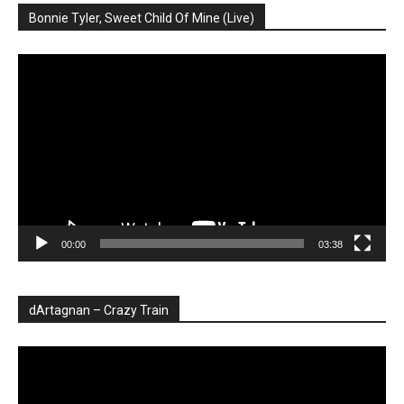
Bonnie Tyler, Sweet Child Of Mine (Live)
Player
video
00:00
03:38
dArtagnan – Crazy Train
Player
video