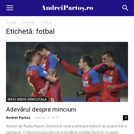
Acasă
Etichete
Fotbal
Etichetă: fotbal
MASS MEDIA NEMUZICALA
Adevărul despre minciuni
Andrei Partos
-
martie 15, 2016
0
Articol de Radu Naum Duminică seara telespectatorii au putut trăi o
epifanie. O divină pogorâre le-a învăluit minţile târzii în noapte: