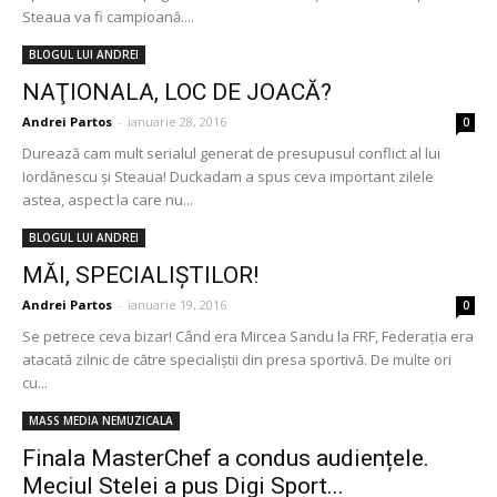
Steaua va fi campioană....
BLOGUL LUI ANDREI
NAŢIONALA, LOC DE JOACĂ?
Andrei Partos
-
ianuarie 28, 2016
0
Durează cam mult serialul generat de presupusul conflict al lui
Iordănescu şi Steaua! Duckadam a spus ceva important zilele
astea, aspect la care nu...
BLOGUL LUI ANDREI
MĂI, SPECIALIŞTILOR!
Andrei Partos
-
ianuarie 19, 2016
0
Se petrece ceva bizar! Când era Mircea Sandu la FRF, Federaţia era
atacată zilnic de către specialiştii din presa sportivă. De multe ori
cu...
MASS MEDIA NEMUZICALA
Finala MasterChef a condus audiențele.
Meciul Stelei a pus Digi Sport...