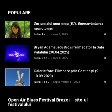
POPULARE
Din jurnalul unui ninja (87): Binecuvântarea
monotoniei
Iulia Radu
-
mai 8, 2025
0
Bryan Adams, acustic și fermecător la Sala
Palatului (30.04.2025)
Iulia Radu
-
mai 1, 2025
0
Galerie foto: Plimbare prin Costinești (9 –
10.09.2023)
Iulia Radu
-
septembrie 11, 2023
0
Open Air Blues Festival Brezoi – site-ul
festivalului