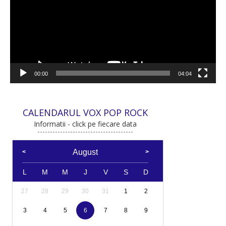
00:00
04:04
CALENDARUL VOX POP ROCK
Informatii - click pe fiecare data
August
L
M
M
J
V
S
D
27
28
29
30
31
1
2
3
4
5
6
7
8
9