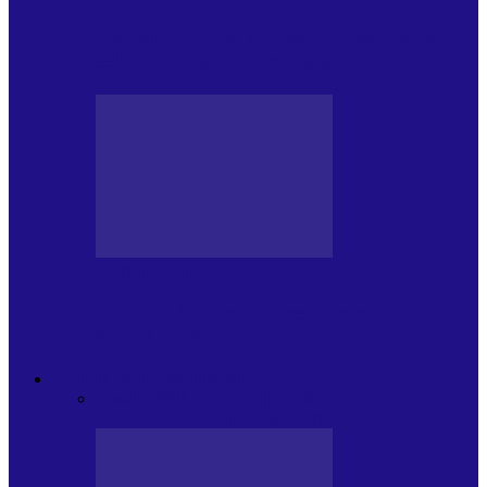
Foc de P.A.E. cu Andrei Partoș – ediția
951. Campionatul Mondial…
JURNALE DE P.A.E.
Foc de P.A.E. cu Andrei Partoș – ediția
950. V-a afectat…
PSIHOLOGUL MUZICAL
Toate
JURNAL DE EDIȚII
EDITII DE
COLECTIE
ARHIVA EMISIUNII