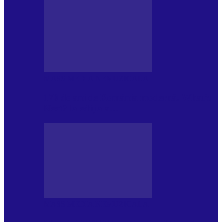
MASS MEDIA NEMUZICALA
170 de ani de România modernă. What’s
Next? la ediția a…
MASS MEDIA NEMUZICALA