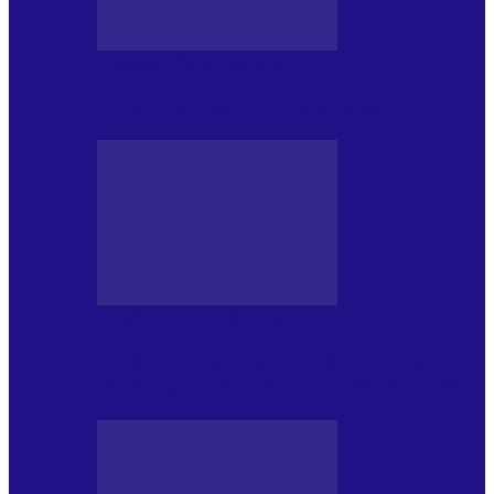
CRONICI DE CONCERT
Tania Turtureanu la Sala Palatului
CRONICI DE CONCERT
Între „Infinite Dreams” și Eddie: Iron
Maiden pe Arena Națională (28.05.2026)