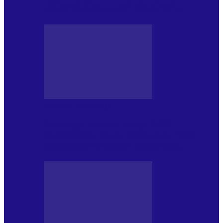
NONCONFORMIST CÂNTECE…
JURNAL DE EDIȚII
Psihologul Muzical (ediția 1239 –
18.07.2026): Walter Ghicolescu, TOP
NONCONFORMIST CÂNTECE…