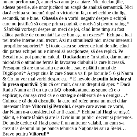
nu are performanţă, atunci s-o anunţe ca atare. Nici declaraţiile,
adesea puerile, ale unor jucători nu scapă de analiză semantică. Nici
dacă echipa se bucură după o victorie în faţa unei echipe din liga
secundă, nu e bine.
Obsesia
de a vorbi negativ despre o echipă
care nu justifică să ocupe prima pagină, e nocivă şi pentru rating.*
Sâmbătă vorbeşti despre un meci de joi, când între timp au fost
atâtea partide de comentat! La ce bun aşa un exces?* Echipa a luat
trei trofee interne anul trecut. Azi nu stimulează nici măcar interesul
propriilor suporteri.* Şi toate astea se petrec de luni de zile, când
din partea echipei nu e nimeni să reacţioneze, să dea replici. Pe
Becali nu-l pot pune în calcul.
Duckadam
e în studio, dar nu are
niciodată o atitudine fermă în favoarea clubului la care lucrează.
Presupun că are un salariu de acolo…sau e plătiti numai de
DigiSport?* Aştept ziua în care Steaua va fi pe locurile 5-6 şi Naum
& Co nu vor mai vorbi despre ea. * E nevoie de
puţin fair-play şi
în presa sportivă
! Ştiu că cer mult, dar am dreptul să sper. * Dacă
Radu Naum ar fi un tip cu
I.Q obosit,
atunci aş spune că e o
explicaţie, dar aşa cred că e o strategie deliberată de a denigra…*
Culmea e că după discuţiile, la care mă refer, urma un meci chiar
interesant între
Viitorul şi Petrolul
, despre care aveau ce vorbi,
dar Naum n-a considerat că ar fi cazul..* Echipa lui
Hagi
se mişcă
plăcut, e foarte tânără şi are la Ovidiu un public decent şi prietenos.
De unde deduc că Hagi poate fi un antrenor valabil, nu cum s-a
crezut la debutul lui pe banca tehnică a Naţionalei sau a Stelei…
Bravo pentru
Viitorul!*