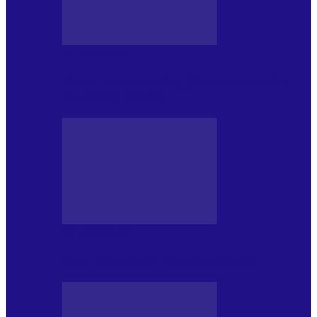
DE PĂSTRAT
World Kindness Day (Ziua Mondială a
Bunătății) (13.11)
DE PĂSTRAT
Ziua Îndeplinirii Visurilor (13.01)