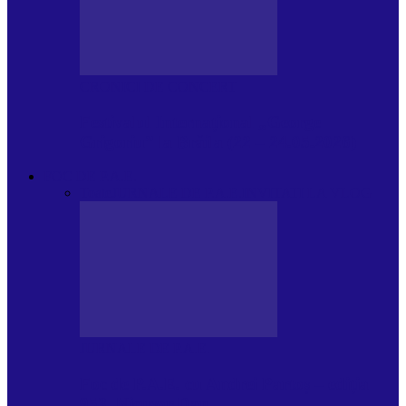
CRONICI DE CONCERT
Festivalul Internațional „George
Grigoriu” la Brăila (22 – 24.05.2026)
FOC DE P.A.E.
Toate
JURNALE DE P.A.E.
INVITATI LA VLOG
JURNALE DE P.A.E.
Foc de P.A.E. cu Andrei Partoș – ediția
953. Nicușor Dan…