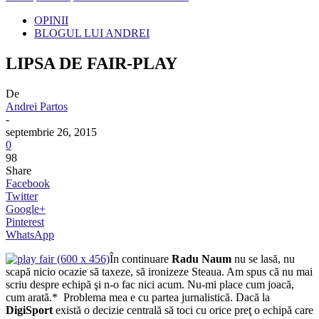
OPINII
BLOGUL LUI ANDREI
LIPSA DE FAIR-PLAY
De
Andrei Partos
-
septembrie 26, 2015
0
98
Share
Facebook
Twitter
Google+
Pinterest
WhatsApp
În continuare
Radu Naum
nu se lasă, nu
scapă nicio ocazie să taxeze, să ironizeze Steaua. Am spus că nu mai
scriu despre echipă şi n-o fac nici acum. Nu-mi place cum joacă,
cum arată.* Problema mea e cu partea jurnalistică. Dacă la
DigiSport
există o decizie centrală să toci cu orice preţ o echipă care