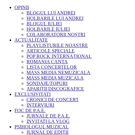
OPINII
BLOGUL LUI ANDREI
HOLBARILE LUI ANDREI
BLOGUL IULIEI
HOLBARILE IULIEI
COLABORATORII NOȘTRI
ACTUALITATE
PLAYLISTURILE NOASTRE
ARTICOLE SPECIALE
POP ROCK INTERNAȚIONAL
ROMANIA CANTA
LISTA CONCERTELOR
MASS MEDIA NEMUZICALA
MASS MEDIA MUZICALA
SONDAJE/TOPURI
APARIȚII DISCOGRAFICE
EXCLUSIVITATI
CRONICI DE CONCERT
INTERVIURI
FOC DE P.A.E.
JURNALE DE P.A.E.
INVITATI LA VLOG
PSIHOLOGUL MUZICAL
JURNAL DE EDIȚII