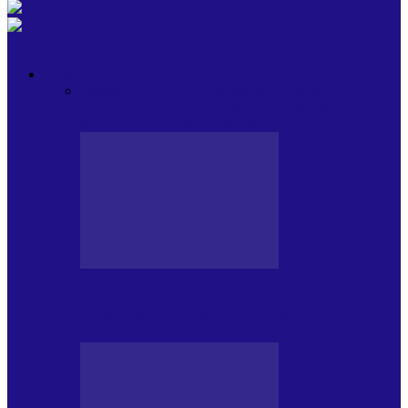
OPINII
Toate
BLOGUL LUI ANDREI
HOLBARILE LUI
ANDREI
BLOGUL IULIEI
HOLBARILE
IULIEI
COLABORATORII NOȘTRI
BLOGUL LUI ANDREI
77 DE MULȚUMIRI – DIN 2.08.