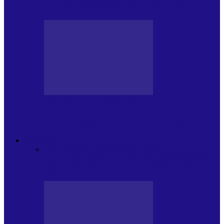
Arhiva revistei Vox Pop Rock (15)
PRESA CU SI DESPRE A.P.
Arhiva revistei Vox Pop Rock (14)
ARHIVA
Toate
ARTIȘTII PROPUN
AGENDA
CULTURALA
CALENDAR VOX POP ROCK
DE
PĂSTRAT
DARA ZICE…
RECOMANDARILE
MELE