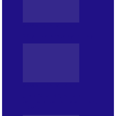
MASS MEDIA NEMUZICALA
Sfârșitul democrației așa cum o știm
MASS MEDIA NEMUZICALA
„Delta Sălbatică”, cel mai amplu
documentar dedicat Deltei Dunării,
proiectat în…