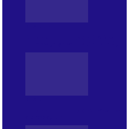
BLOGUL IULIEI
Din jurnalul unui ninja (121): Alfabetul
Improvizației și disciplina Spontaneității
BLOGUL IULIEI
Din jurnalul unui ninja (120): Masa mea și
alte revelații din…