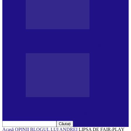
DE PĂSTRAT
Ziua internațională a Mării Negre (31.10)
DE PĂSTRAT
Ziua Internațională a Tigrului (29.07)
Acasă
OPINII
BLOGUL LUI ANDREI
LIPSA DE FAIR-PLAY