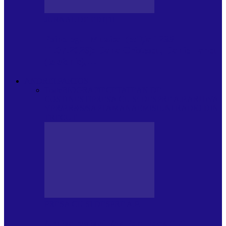
JURNAL DE EDIȚII
Psihologul Muzical (ediția 1238 –
11.07.2026): Dana Cristescu, Daniel Iancu
(telefonic),…
ANDREI PARTOS
Toate
BIOGRAFIE
CETATEAN DE
COSTINESTI
PRESA CU SI DESPRE A.P.
ARHIVA
VPR/P.R&S/SAPTAMANA
EMISIUNI RADIO DIN
TRECUT
PRESA CU SI DESPRE A.P.
Arhiva revistei Vox Pop Rock (17)