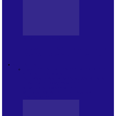
BLOGUL LUI ANDREI
JURNAL HOLBAT DIN 22 IULIE – N.
DAN SĂ DESEMNEZE PREMIER!…
ACTUALITATE
Toate
PLAYLISTURILE NOASTRE
ARTICOLE
SPECIALE
POP ROCK
INTERNAȚIONAL
ROMANIA CANTA
LISTA
CONCERTELOR
MASS MEDIA
NEMUZICALA
MASS MEDIA
MUZICALA
SONDAJE/TOPURI
APARIȚII
DISCOGRAFICE