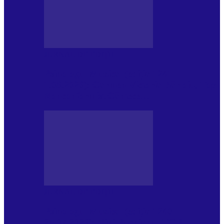
JURNAL DE EDIȚII
Psihologul Muzical (ediția 1241 –
1.08.2026): Carmen-Victoria Bârloiu, Top
Nonconformist Cântece…
JURNAL DE EDIȚII
Psihologul Muzical (ediția 1240 –
25.07.2026): Niki Puchianu, TOP