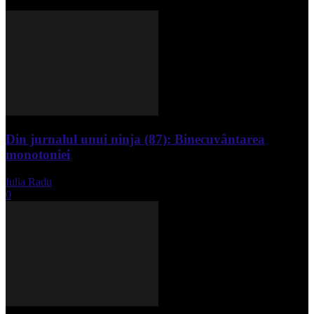
Din jurnalul unui ninja (87): Binecuvântarea
monotoniei
Iulia Radu
-
mai 8, 2025
0