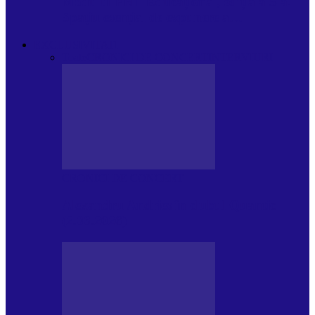
Modulul FNT Educațional, ediția a 5-a.
Spațiu esențial de expunere a…
EXCLUSIVITATI
Toate
CRONICI DE CONCERT
INTERVIURI
CRONICI DE CONCERT
Alexandru Andries în clubul Quantic
(2.06.2026)