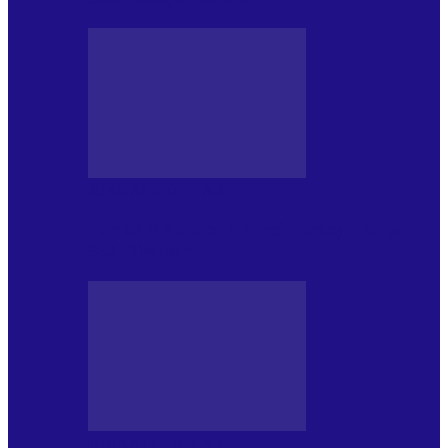
JURNALE DE P.A.E.
Foc de P.A.E. cu Andrei Partoș – ediția
952. Trei seriale…
JURNALE DE P.A.E.