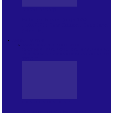
JURNAL DE EDIȚII
Psihologul Muzical (ediția 1238 –
11.07.2026): Dana Cristescu, Daniel Iancu
(telefonic),…
ANDREI PARTOS
Toate
BIOGRAFIE
CETATEAN DE
COSTINESTI
PRESA CU SI DESPRE A.P.
ARHIVA
VPR/P.R&S/SAPTAMANA
EMISIUNI RADIO DIN
TRECUT
PRESA CU SI DESPRE A.P.
Arhiva revistei Vox Pop Rock (17)