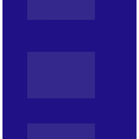
DE PĂSTRAT
World Kindness Day (Ziua Mondială a
Bunătății) (13.11)
DE PĂSTRAT
Ziua Îndeplinirii Visurilor (13.01)