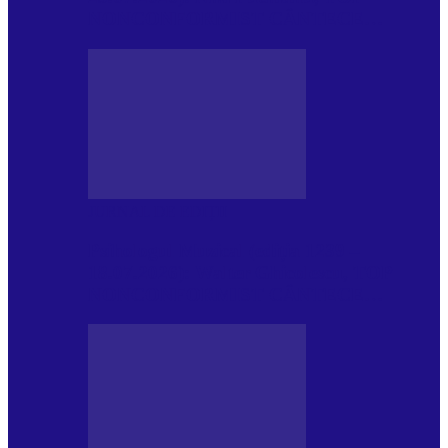
NONCONFORMIST CÂNTECE…
JURNAL DE EDIȚII
Psihologul Muzical (ediția 1239 –
18.07.2026): Walter Ghicolescu, TOP
NONCONFORMIST CÂNTECE…