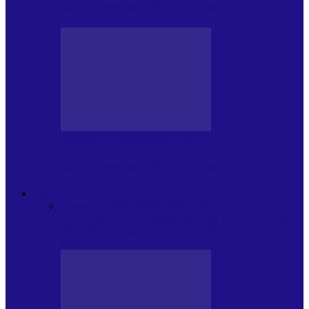
Arhiva revistei Vox Pop Rock (15)
PRESA CU SI DESPRE A.P.
Arhiva revistei Vox Pop Rock (14)
ARHIVA
Toate
ARTIȘTII PROPUN
AGENDA
CULTURALA
CALENDAR VOX POP ROCK
DE
PĂSTRAT
DARA ZICE…
RECOMANDARILE
MELE