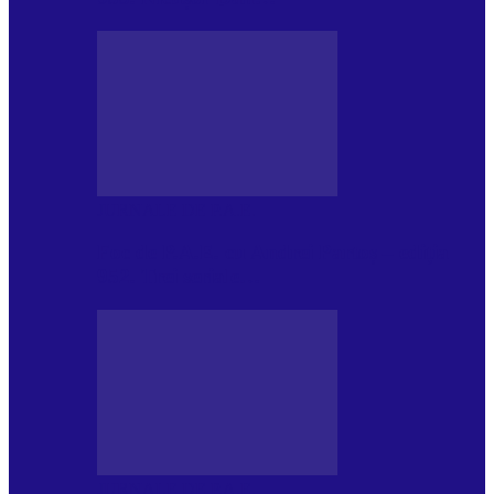
JURNALE DE P.A.E.
Foc de P.A.E. cu Andrei Partoș – ediția
952. Trei seriale…
JURNALE DE P.A.E.