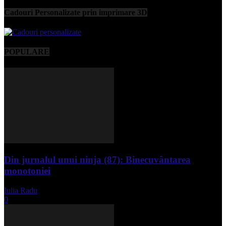
Cadouri Personalizate prin imprimare 3D
POPULARE
Din jurnalul unui ninja (87): Binecuvântarea
monotoniei
Iulia Radu
-
mai 8, 2025
0