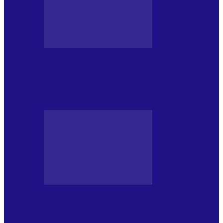
JURNAL DE EDIȚII
Psihologul Muzical (ediția 1241 –
1.08.2026): Carmen-Victoria Bârloiu, Top
Nonconformist Cântece…
JURNAL DE EDIȚII
Psihologul Muzical (ediția 1240 –
25.07.2026): Niki Puchianu, TOP