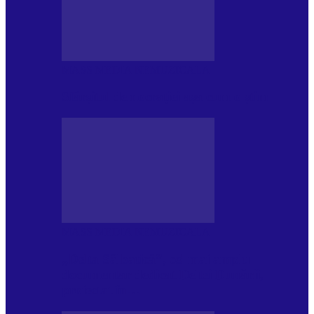
MASS MEDIA NEMUZICALA
Sfârșitul democrației așa cum o știm
MASS MEDIA NEMUZICALA
„Delta Sălbatică”, cel mai amplu
documentar dedicat Deltei Dunării,
proiectat în…