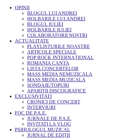
OPINII
BLOGUL LUI ANDREI
HOLBARILE LUI ANDREI
BLOGUL IULIEI
HOLBARILE IULIEI
COLABORATORII NOȘTRI
ACTUALITATE
PLAYLISTURILE NOASTRE
ARTICOLE SPECIALE
POP ROCK INTERNAȚIONAL
ROMANIA CANTA
LISTA CONCERTELOR
MASS MEDIA NEMUZICALA
MASS MEDIA MUZICALA
SONDAJE/TOPURI
APARIȚII DISCOGRAFICE
EXCLUSIVITATI
CRONICI DE CONCERT
INTERVIURI
FOC DE P.A.E.
JURNALE DE P.A.E.
INVITATI LA VLOG
PSIHOLOGUL MUZICAL
JURNAL DE EDIȚII