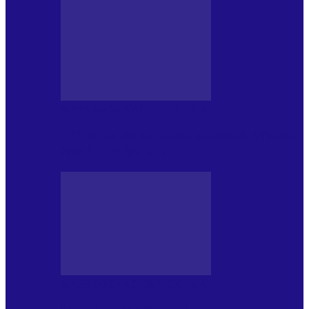
MASS MEDIA NEMUZICALA
170 de ani de România modernă. What’s
Next? la ediția a…
MASS MEDIA NEMUZICALA