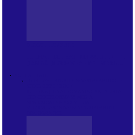
BLOGUL LUI ANDREI
JURNAL HOLBAT DIN 22 IULIE – N.
DAN SĂ DESEMNEZE PREMIER!…
ACTUALITATE
Toate
PLAYLISTURILE NOASTRE
ARTICOLE
SPECIALE
POP ROCK
INTERNAȚIONAL
ROMANIA CANTA
LISTA
CONCERTELOR
MASS MEDIA
NEMUZICALA
MASS MEDIA
MUZICALA
SONDAJE/TOPURI
APARIȚII
DISCOGRAFICE