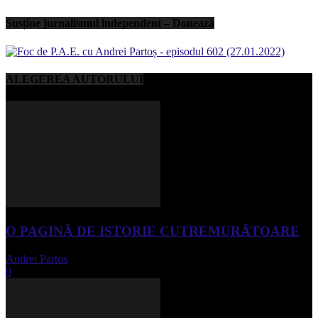
Susține jurnalismul independent – Donează
ALEGEREA AUTORULUI
O PAGINĂ DE ISTORIE CUTREMURĂTOARE
Andrei Partos
-
iunie 15, 2023
0