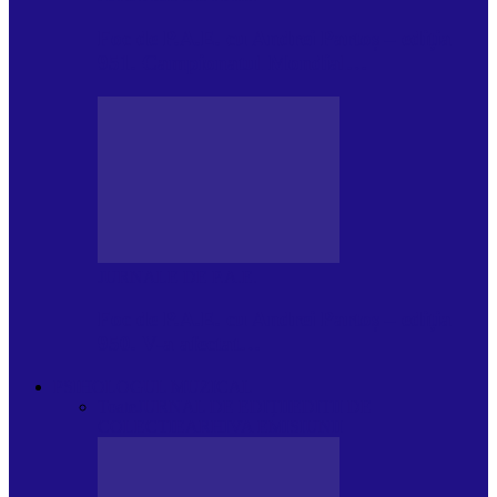
Foc de P.A.E. cu Andrei Partoș – ediția
951. Campionatul Mondial…
JURNALE DE P.A.E.
Foc de P.A.E. cu Andrei Partoș – ediția
950. V-a afectat…
PSIHOLOGUL MUZICAL
Toate
JURNAL DE EDIȚII
EDITII DE
COLECTIE
ARHIVA EMISIUNII