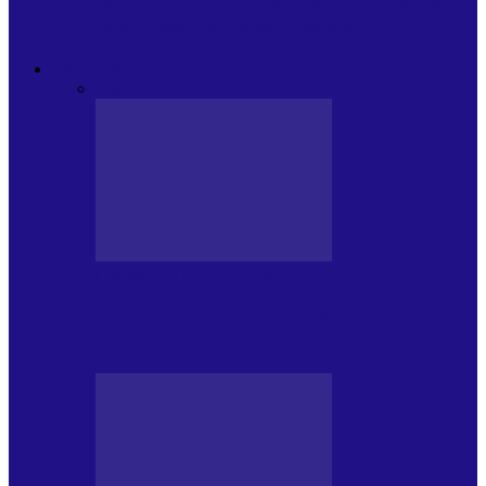
Modulul FNT Educațional, ediția a 5-a.
Spațiu esențial de expunere a…
EXCLUSIVITATI
Toate
CRONICI DE CONCERT
INTERVIURI
CRONICI DE CONCERT
Alexandru Andries în clubul Quantic
(2.06.2026)