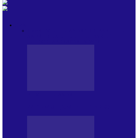
OPINII
Toate
BLOGUL LUI ANDREI
HOLBARILE LUI
ANDREI
BLOGUL IULIEI
HOLBARILE
IULIEI
COLABORATORII NOȘTRI
BLOGUL LUI ANDREI
77 DE MULȚUMIRI – DIN 2.08.