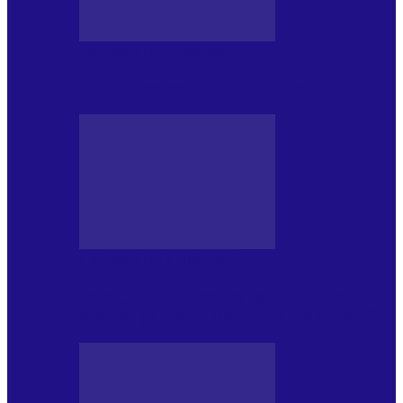
CRONICI DE CONCERT
Tania Turtureanu la Sala Palatului
CRONICI DE CONCERT
Între „Infinite Dreams” și Eddie: Iron
Maiden pe Arena Națională (28.05.2026)