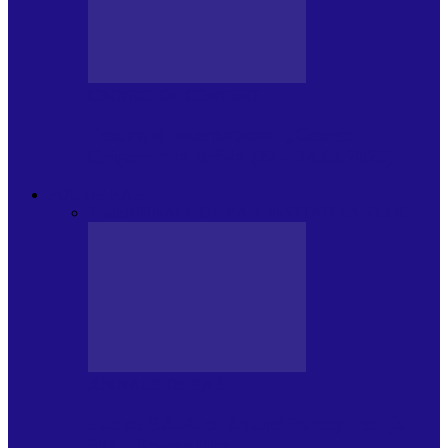
CRONICI DE CONCERT
Festivalul Internațional „George
Grigoriu” la Brăila (22 – 24.05.2026)
FOC DE P.A.E.
Toate
JURNALE DE P.A.E.
INVITATI LA VLOG
JURNALE DE P.A.E.
Foc de P.A.E. cu Andrei Partoș – ediția
953. Nicușor Dan…