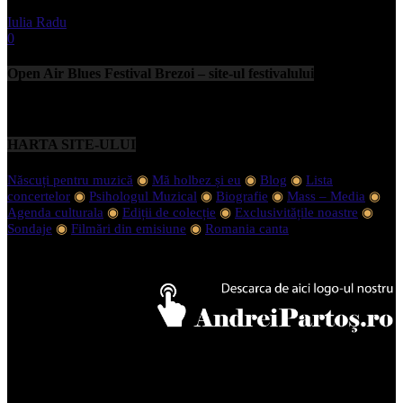
Iulia Radu
-
septembrie 11, 2023
0
Open Air Blues Festival Brezoi – site-ul festivalului
HARTA SITE-ULUI
Născuți pentru muzică
◉
Mă holbez și eu
◉
Blog
◉
Lista
concertelor
◉
Psihologul Muzical
◉
Biografie
◉
Mass – Media
◉
Agenda culturala
◉
Ediții de colecție
◉
Exclusivitățile noastre
◉
Sondaje
◉
Filmări din emisiune
◉
Romania canta