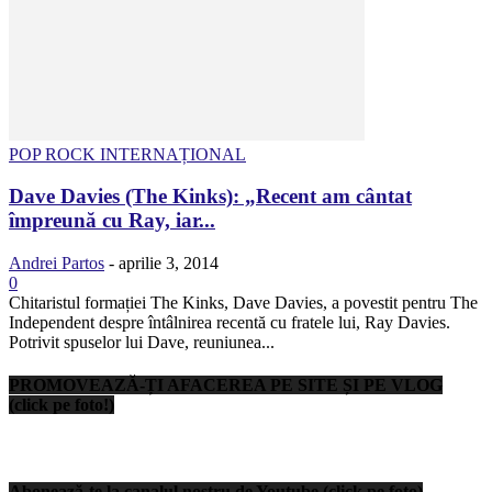
POP ROCK INTERNAȚIONAL
Dave Davies (The Kinks): „Recent am cântat
împreună cu Ray, iar...
Andrei Partos
-
aprilie 3, 2014
0
Chitaristul formației The Kinks, Dave Davies, a povestit pentru The
Independent despre întâlnirea recentă cu fratele lui, Ray Davies.
Potrivit spuselor lui Dave, reuniunea...
PROMOVEAZĂ-ȚI AFACEREA PE SITE ȘI PE VLOG
(click pe foto!)
Abonează-te la canalul nostru de Youtube (click pe foto)