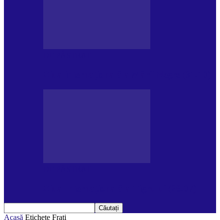
DE PĂSTRAT
Ziua internațională a Mării Negre (31.10)
DE PĂSTRAT
Ziua Internațională a Tigrului (29.07)
Acasă
Etichete
Frati