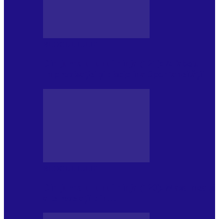
BLOGUL IULIEI
Din jurnalul unui ninja (121): Alfabetul
Improvizației și disciplina Spontaneității
BLOGUL IULIEI
Din jurnalul unui ninja (120): Masa mea și
alte revelații din…