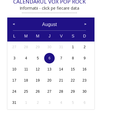
CALENDARUL VOX POP ROCK
Informatii - click pe fiecare data
August
L
M
M
J
V
S
D
27
28
29
30
31
1
2
3
4
5
6
7
8
9
10
11
12
13
14
15
16
17
18
19
20
21
22
23
24
25
26
27
28
29
30
31
1
2
3
4
5
6