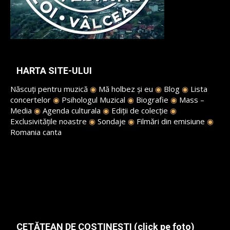
HARTA SITE-ULUI
Născuți pentru muzică
◉
Mă holbez și eu
◉
Blog
◉
Lista
concertelor
◉
Psihologul Muzical
◉
Biografie
◉
Mass –
Media
◉
Agenda culturala
◉
Ediții de colecție
◉
Exclusivitățile noastre
◉
Sondaje
◉
Filmări din emisiune
◉
Romania canta
CETĂȚEAN DE COSTINEȘTI (click pe foto)