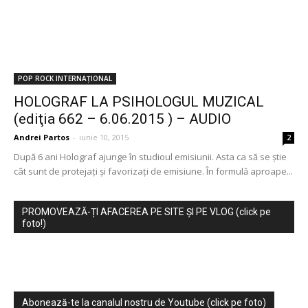
POP ROCK INTERNAȚIONAL
HOLOGRAF LA PSIHOLOGUL MUZICAL
(ediţia 662 – 6.06.2015 ) – AUDIO
Andrei Partos
-
iunie 10, 2015
2
După 6 ani Holograf ajunge în studioul emisiunii. Asta ca să se ştie
cât sunt de protejaţi şi favorizaţi de emisiune. În formulă aproape...
PROMOVEAZĂ-ȚI AFACEREA PE SITE ȘI PE VLOG (click pe
foto!)
Abonează-te la canalul nostru de Youtube (click pe foto)