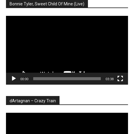
Bonnie Tyler, Sweet Child Of Mine (Live)
Player
video
00:00
03:38
dArtagnan – Crazy Train
Player
video