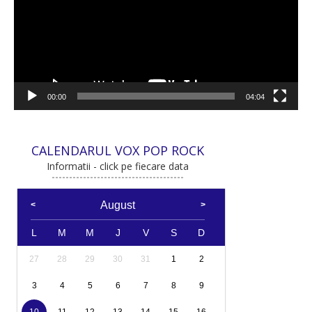
00:00
04:04
CALENDARUL VOX POP ROCK
Informatii - click pe fiecare data
August
L
M
M
J
V
S
D
27
28
29
30
31
1
2
3
4
5
6
7
8
9