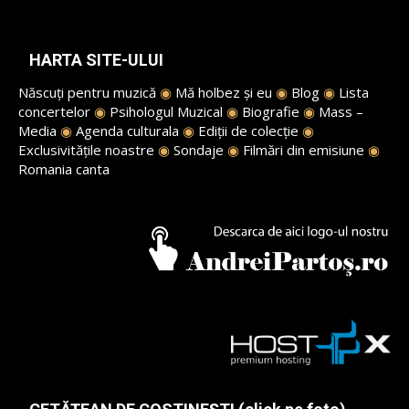
HARTA SITE-ULUI
Născuți pentru muzică
◉
Mă holbez și eu
◉
Blog
◉
Lista
concertelor
◉
Psihologul Muzical
◉
Biografie
◉
Mass –
Media
◉
Agenda culturala
◉
Ediții de colecție
◉
Exclusivitățile noastre
◉
Sondaje
◉
Filmări din emisiune
◉
Romania canta