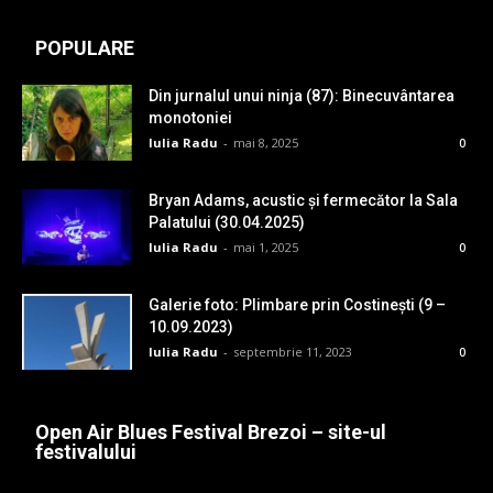
POPULARE
Din jurnalul unui ninja (87): Binecuvântarea
monotoniei
Iulia Radu
-
mai 8, 2025
0
Bryan Adams, acustic și fermecător la Sala
Palatului (30.04.2025)
Iulia Radu
-
mai 1, 2025
0
Galerie foto: Plimbare prin Costinești (9 –
10.09.2023)
Iulia Radu
-
septembrie 11, 2023
0
Open Air Blues Festival Brezoi – site-ul
festivalului