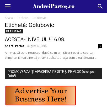
Acasă
Etichete
Golubovic
Etichetă: Golubovic
DE PĂSTRAT
ACESTA-I NIVELUL ! 16.08.
Andrei Partos
-
august 17, 2016
0
Am vrut să scriu noaptea, după ce m-am răcorit cu alte sporturi
olimpice. E mai bine să privim realitatea, așa cum e ea. Steaua...
PROMOVEAZĂ-ȚI AFACEREA PE SITE ȘI PE VLOG (click pe
foto!)