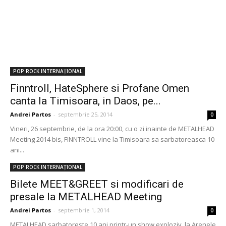
POP ROCK INTERNAȚIONAL
Finntroll, HateSphere si Profane Omen
canta la Timisoara, in Daos, pe...
Andrei Partos
-
septembrie 25, 2014
0
Vineri, 26 septembrie, de la ora 20:00, cu o zi inainte de METALHEAD
Meeting 2014 bis, FINNTROLL vine la Timisoara sa sarbatoreasca 10
ani...
POP ROCK INTERNAȚIONAL
Bilete MEET&GREET si modificari de
presale la METALHEAD Meeting
Andrei Partos
-
septembrie 1, 2014
0
METALHEAD sarbatoreste 10 ani printr-un show exploziv, la Arenele