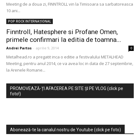
Meeting de a doua zi, FINNTROLL vin la Timisoara sa sarbatoreasca
10 ani...
POP ROCK INTERNAȚIONAL
Finntroll, Hatesphere si Profane Omen,
primele confirmari la editia de toamna...
Andrei Partos
-
aprilie 9, 2014
0
Metalhead.ro a pregatit inca o editie a festivalului METALHEAD
Meeting, pentru anul 2014, ce va avea loc in data de 27 septembrie,
la Arenele Romane...
PROMOVEAZĂ-ȚI AFACEREA PE SITE ȘI PE VLOG (click pe
foto!)
Abonează-te la canalul nostru de Youtube (click pe foto)