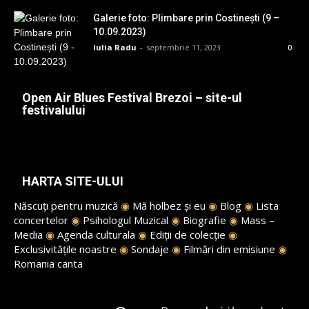
Galerie foto: Plimbare prin Costinești (9 –
10.09.2023)
Iulia Radu
-
septembrie 11, 2023
0
Open Air Blues Festival Brezoi – site-ul
festivalului
HARTA SITE-ULUI
Născuți pentru muzică
◉
Mă holbez și eu
◉
Blog
◉
Lista
concertelor
◉
Psihologul Muzical
◉
Biografie
◉
Mass –
Media
◉
Agenda culturala
◉
Ediții de colecție
◉
Exclusivitățile noastre
◉
Sondaje
◉
Filmări din emisiune
◉
Romania canta