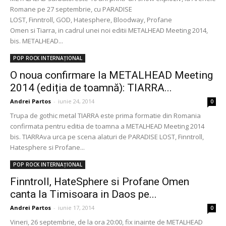
Romane pe 27 septembrie, cu PARADISE
LOST, Finntroll, GOD, Hatesphere, Bloodway, Profane
Omen si Tiarra, in cadrul unei noi editii METALHEAD Meeting 2014,
bis. METALHEAD...
POP ROCK INTERNAȚIONAL
O noua confirmare la METALHEAD Meeting
2014 (ediția de toamnă): TIARRA...
Andrei Partos
-
iunie 24, 2014
0
Trupa de gothic metal TIARRA este prima formatie din Romania
confirmata pentru editia de toamna a METALHEAD Meeting 2014
bis. TIARRAva urca pe scena alaturi de PARADISE LOST, Finntroll,
Hatesphere si Profane...
POP ROCK INTERNAȚIONAL
Finntroll, HateSphere si Profane Omen
canta la Timisoara in Daos pe...
Andrei Partos
-
iunie 17, 2014
0
Vineri, 26 septembrie, de la ora 20:00, fix inainte de METALHEAD