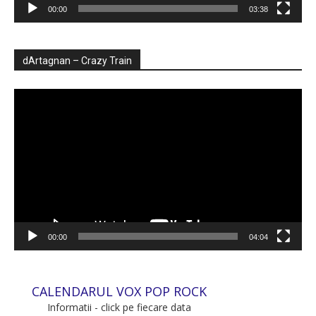
00:00
03:38
dArtagnan – Crazy Train
Player
video
00:00
04:04
CALENDARUL VOX POP ROCK
Informatii - click pe fiecare data