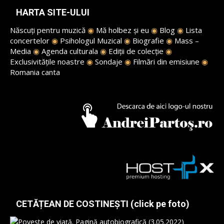
HARTA SITE-ULUI
Născuți pentru muzică
◉
Mă holbez și eu
◉
Blog
◉
Lista
concertelor
◉
Psihologul Muzical
◉
Biografie
◉
Mass –
Media
◉
Agenda culturala
◉
Ediții de colecție
◉
Exclusivitățile noastre
◉
Sondaje
◉
Filmări din emisiune
◉
Romania canta
CETĂȚEAN DE COSTINEȘTI (click pe foto)