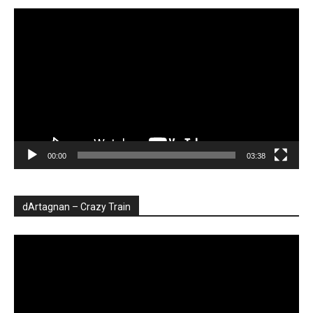
Player
video
00:00
03:38
dArtagnan – Crazy Train
Player
video