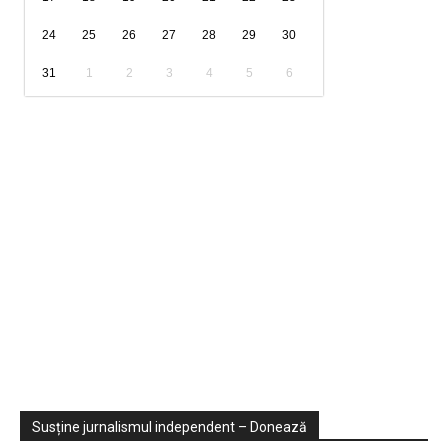
24
25
26
27
28
29
30
31
1
2
3
4
5
6
Sondaje
Video
Susține jurnalismul independent – Donează