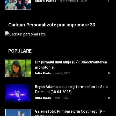
Andrei Partos
-
septembrie 11, 2023
3
Cadouri Personalizate prin imprimare 3D
POPULARE
Din jurnalul unui ninja (87): Binecuvântarea
monotoniei
Iulia Radu
-
mai 8, 2025
0
Bryan Adams, acustic și fermecător la Sala
Palatului (30.04.2025)
Iulia Radu
-
mai 1, 2025
0
Galerie foto: Plimbare prin Costinești (9 –