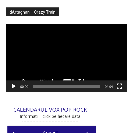
dArtagnan – Crazy Train
Player
video
00:00
04:04
CALENDARUL VOX POP ROCK
Informatii - click pe fiecare data
August