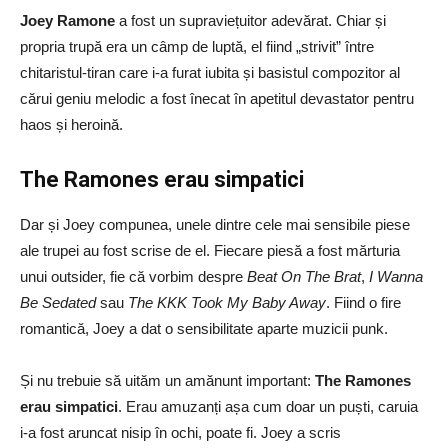
Joey Ramone
a fost un supraviețuitor adevărat. Chiar și
propria trupă era un câmp de luptă, el fiind „strivit” între
chitaristul-tiran care i-a furat iubita și basistul compozitor al
cărui geniu melodic a fost înecat în apetitul devastator pentru
haos și heroină.
The Ramones erau simpatici
Dar și Joey compunea, unele dintre cele mai sensibile piese
ale trupei au fost scrise de el. Fiecare piesă a fost mărturia
unui outsider, fie că vorbim despre
Beat On The Brat
,
I Wanna
Be Sedated
sau
The KKK Took My Baby Away
. Fiind o fire
romantică, Joey a dat o sensibilitate aparte muzicii punk.
Și nu trebuie să uităm un amănunt important:
The Ramones
erau simpatici
. Erau amuzanți așa cum doar un puști, caruia
i-a fost aruncat nisip în ochi, poate fi. Joey a scris