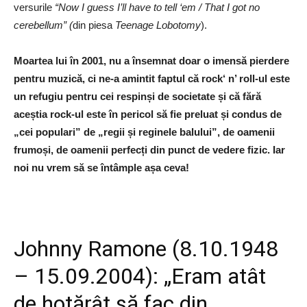
versurile
“Now I guess I’ll have to tell ‘em / That I got no
cerebellum” (
din piesa
Teenage Lobotomy
).
Moartea lui în 2001, nu a însemnat doar o imensă pierdere
pentru muzică, ci ne-a amintit faptul că rock‘ n’ roll-ul este
un refugiu pentru cei respinși de societate și că fără
aceștia rock-ul este în pericol să fie preluat și condus de
„cei populari” de „regii și reginele balului”, de oamenii
frumoși, de oamenii perfecți din punct de vedere fizic. Iar
noi nu vrem să se întâmple așa ceva!
Johnny Ramone (8.10.1948
– 15.09.2004): „Eram atât
de hotărât să fac din