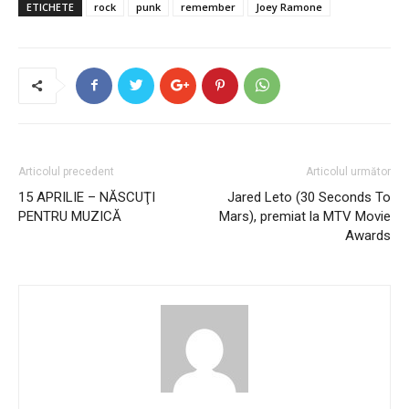
ETICHETE
rock
punk
remember
Joey Ramone
Articolul precedent
Articolul următor
15 APRILIE – NĂSCUŢI
Jared Leto (30 Seconds To
PENTRU MUZICĂ
Mars), premiat la MTV Movie
Awards