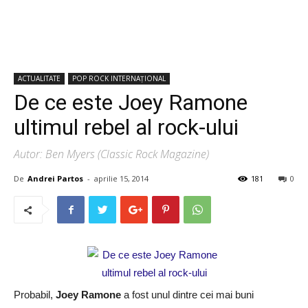
ACTUALITATE
POP ROCK INTERNAȚIONAL
De ce este Joey Ramone
ultimul rebel al rock-ului
Autor: Ben Myers (Classic Rock Magazine)
De
Andrei Partos
-
aprilie 15, 2014
181
0
Probabil,
Joey Ramone
a fost unul dintre cei mai buni