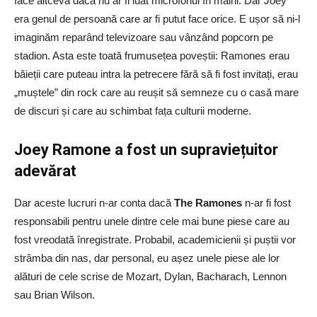
face altceva dacă nu ar fi luat microfonul în mâini. Dar Joey
era genul de persoană care ar fi putut face orice. E ușor să ni-l
imaginăm reparând televizoare sau vânzând popcorn pe
stadion. Asta este toată frumusețea poveștii: Ramones erau
băieții care puteau intra la petrecere fără să fi fost invitați, erau
„muștele” din rock care au reușit să semneze cu o casă mare
de discuri și care au schimbat fața culturii moderne.
Joey Ramone a fost un supraviețuitor
adevărat
Dar aceste lucruri n-ar conta dacă
The Ramones
n-ar fi fost
responsabili pentru unele dintre cele mai bune piese care au
fost vreodată înregistrate. Probabil, academicienii și puștii vor
strâmba din nas, dar personal, eu așez unele piese ale lor
alături de cele scrise de Mozart, Dylan, Bacharach, Lennon
sau Brian Wilson.