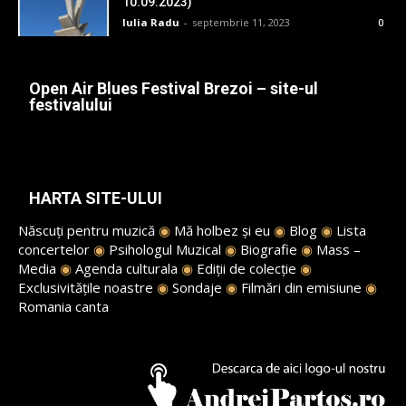
10.09.2023)
Iulia Radu
-
septembrie 11, 2023
0
Open Air Blues Festival Brezoi – site-ul
festivalului
HARTA SITE-ULUI
Născuți pentru muzică
◉
Mă holbez și eu
◉
Blog
◉
Lista
concertelor
◉
Psihologul Muzical
◉
Biografie
◉
Mass –
Media
◉
Agenda culturala
◉
Ediții de colecție
◉
Exclusivitățile noastre
◉
Sondaje
◉
Filmări din emisiune
◉
Romania canta