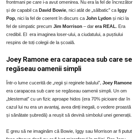
frontmani pe care i-a avut omenirea. Nu era la fel de încrezător
și de capabil ca
David Bowie
, nici atât de „sălbatic” ca
Iggy
Pop
, nici la fel de coerent în discurs ca
John Lydon
și nici la
fel de simpatic precum
Jim Morrison
– dar
era REAL
. Era
credibil. El era imaginea loser-ului, a ciudatului, a puștiului
respins de toți colegii de la școală.
Joey Ramone era carapacea sub care se
regăseau oamenii simpli
Într-o lume cucerită de „regii și reginele balului”,
Joey Ramone
era carapacea sub care se regăseau oamenii simpli. Un om
„blestemat” cu un fizic aproape hidos (era 70% picioare dar în
cazul lui nu era un avantaj, avea dinți inegali, o vedere proastă
și sănătate șubredă) a reușit să devină simbolul unei generații.
E greu să ne imaginăm că Bowie, Iggy sau Morrison ar fi putut