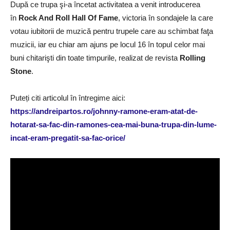
După ce trupa şi-a încetat activitatea a venit introducerea
în
Rock And Roll Hall Of Fame
, victoria în sondajele la care
votau iubitorii de muzică pentru trupele care au schimbat faţa
muzicii, iar eu chiar am ajuns pe locul 16 în topul celor mai
buni chitarişti din toate timpurile, realizat de revista
Rolling
Stone
.
Puteți citi articolul în întregime aici:
https://andreipartos.ro/johnny-ramone-eram-atat-de-
hotarat-sa-fac-din-ramones-cea-mai-buna-trupa-din-lume-
incat-eram-pregatit-sa-fac-orice/