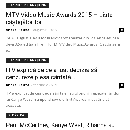
POP ROCK INTERNAȚIONAL
MTV Video Music Awards 2015 – Lista
câștigătorilor
Andrei Partos
-
august 31, 2015
0
Pe 30 august a avut loc la Microsoft Theater din Los Angeles, cea
de-a 32-a ediția a Premiilor MTV Video Music Awards. Gazda serii
a...
POP ROCK INTERNAȚIONAL
ITV explică de ce a luat decizia să
cenzureze piesa cântată...
Andrei Partos
-
februarie 26, 2015
0
ITV a explicat de cea decis să îi taie microfonul în repetate rânduri
lui Kanye West în timpul show-ului Brit Awards, motivând că
aceasta...
DE PĂSTRAT
Paul McCartney, Kanye West, Rihanna au