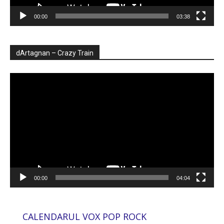
00:00
03:38
dArtagnan – Crazy Train
Player
video
00:00
04:04
CALENDARUL VOX POP ROCK