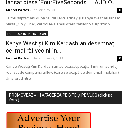
lansat piesa 'FourFiveSeconds' – AUDIO...
Andrei Partos
-
ianuarie 25, 2015
0
La trei săptămâni după ce Paul McCartney și Kanye West au lansat
piesa „Only One”, cei doi le-au mai oferit fanilor o surpriză: o...
POP ROCK INTERNAȚIONAL
Kanye West și Kim Kardashian desemnați
cei mai răi vecini în...
Andrei Partos
-
decembrie 28, 2013
0
Kanye West și Kim Kardashian au ocupat poziția 1 într-un sondaj
realizat de compania Zillow (care se ocupă de domeniul imobiliar).
Un sfert dintre...
PROMOVEAZĂ-ȚI AFACEREA PE SITE ȘI PE VLOG (click pe
foto!)