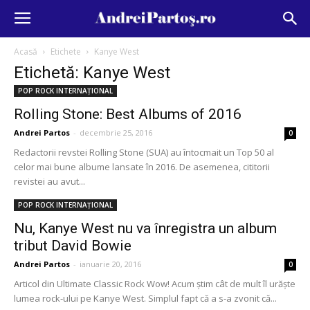
Acasă
Etichete
Kanye West
Etichetă: Kanye West
POP ROCK INTERNAȚIONAL
Rolling Stone: Best Albums of 2016
Andrei Partos
-
decembrie 25, 2016
0
Redactorii revstei Rolling Stone (SUA) au întocmait un Top 50 al
celor mai bune albume lansate în 2016. De asemenea, cititorii
revistei au avut...
POP ROCK INTERNAȚIONAL
Nu, Kanye West nu va înregistra un album
tribut David Bowie
Andrei Partos
-
ianuarie 20, 2016
0
Articol din Ultimate Classic Rock Wow! Acum știm cât de mult îl urăște
lumea rock-ului pe Kanye West. Simplul fapt că a s-a zvonit că...