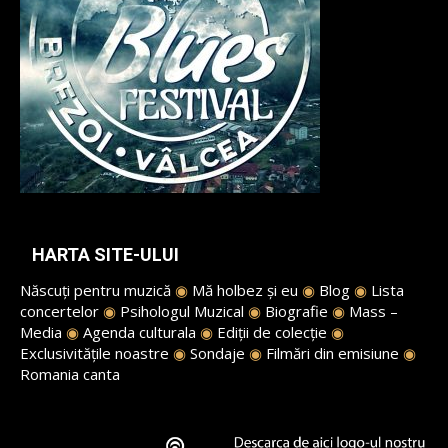
HARTA SITE-ULUI
Născuți pentru muzică
◉
Mă holbez și eu
◉
Blog
◉
Lista
concertelor
◉
Psihologul Muzical
◉
Biografie
◉
Mass –
Media
◉
Agenda culturala
◉
Ediții de colecție
◉
Exclusivitățile noastre
◉
Sondaje
◉
Filmări din emisiune
◉
Romania canta