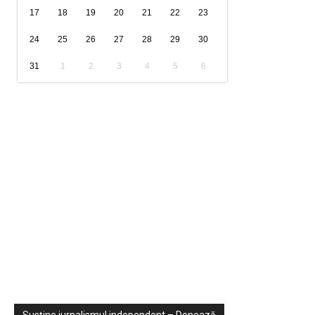
17
18
19
20
21
22
23
24
25
26
27
28
29
30
31
1
2
3
4
5
6
Sondaje
Video