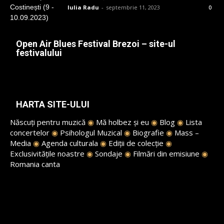
Iulia Radu
-
septembrie 11, 2023
0
Open Air Blues Festival Brezoi – site-ul
festivalului
HARTA SITE-ULUI
Născuți pentru muzică
◉
Mă holbez și eu
◉
Blog
◉
Lista
concertelor
◉
Psihologul Muzical
◉
Biografie
◉
Mass –
Media
◉
Agenda culturala
◉
Ediții de colecție
◉
Exclusivitățile noastre
◉
Sondaje
◉
Filmări din emisiune
◉
Romania canta