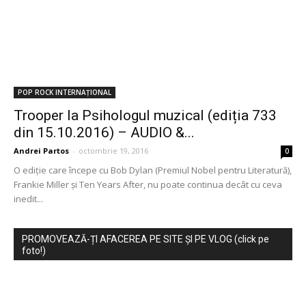
POP ROCK INTERNAȚIONAL
Trooper la Psihologul muzical (ediția 733
din 15.10.2016) – AUDIO &...
Andrei Partos
-
octombrie 19, 2016
0
O ediție care începe cu Bob Dylan (Premiul Nobel pentru Literatură),
Frankie Miller și Ten Years After, nu poate continua decât cu ceva
inedit...
PROMOVEAZĂ-ȚI AFACEREA PE SITE ȘI PE VLOG (click pe
foto!)