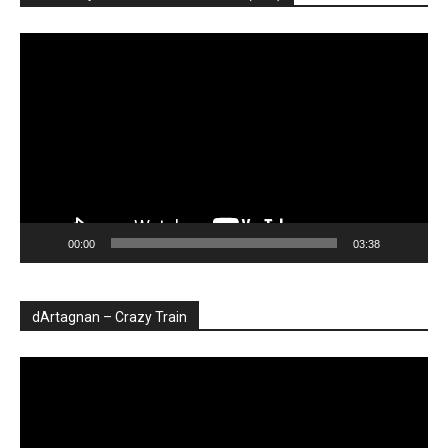
Player
video
00:00
03:38
dArtagnan – Crazy Train
Player
video