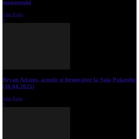
monotoniei
Iulia Radu
-
mai 8, 2025
0
Bryan Adams, acustic și fermecător la Sala Palatului
(30.04.2025)
Iulia Radu
-
mai 1, 2025
0