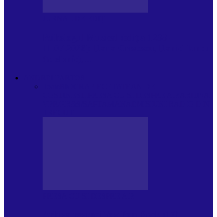
JURNAL DE EDIȚII
Psihologul Muzical (ediția 1238 –
11.07.2026): Dana Cristescu, Daniel Iancu
(telefonic),…
ANDREI PARTOS
Toate
BIOGRAFIE
CETATEAN DE
COSTINESTI
PRESA CU SI DESPRE A.P.
ARHIVA
VPR/P.R&S/SAPTAMANA
EMISIUNI RADIO DIN
TRECUT
PRESA CU SI DESPRE A.P.
Arhiva revistei Vox Pop Rock (17)