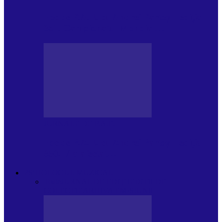
Foc de P.A.E. cu Andrei Partoș – ediția
951. Campionatul Mondial…
JURNALE DE P.A.E.
Foc de P.A.E. cu Andrei Partoș – ediția
950. V-a afectat…
PSIHOLOGUL MUZICAL
Toate
JURNAL DE EDIȚII
EDITII DE
COLECTIE
ARHIVA EMISIUNII