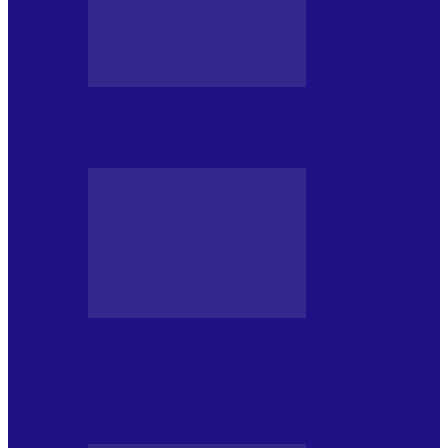
MASS MEDIA NEMUZICALA
Sfârșitul democrației așa cum o știm
MASS MEDIA NEMUZICALA
„Delta Sălbatică”, cel mai amplu
documentar dedicat Deltei Dunării,
proiectat în…