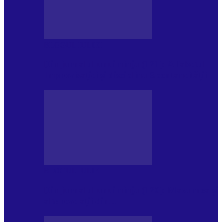
BLOGUL IULIEI
Din jurnalul unui ninja (121): Alfabetul
Improvizației și disciplina Spontaneității
BLOGUL IULIEI
Din jurnalul unui ninja (120): Masa mea și
alte revelații din…