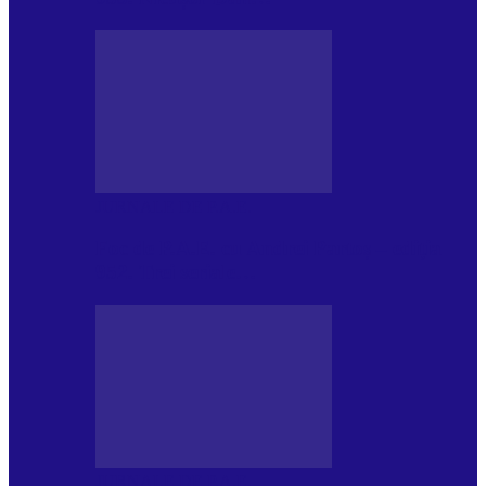
JURNALE DE P.A.E.
Foc de P.A.E. cu Andrei Partoș – ediția
952. Trei seriale…
JURNALE DE P.A.E.