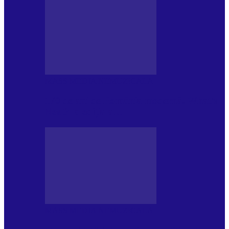
MASS MEDIA NEMUZICALA
170 de ani de România modernă. What’s
Next? la ediția a…
MASS MEDIA NEMUZICALA