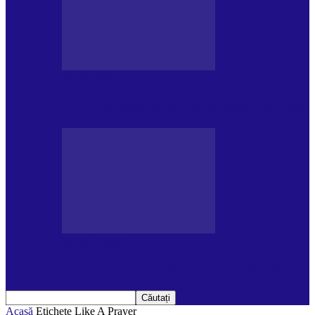
DE PĂSTRAT
Ziua internațională a Mării Negre (31.10)
DE PĂSTRAT
Ziua Internațională a Tigrului (29.07)
Acasă
Etichete
Like A Prayer