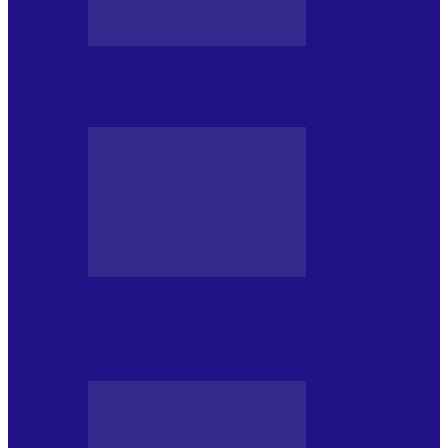
CRONICI DE CONCERT
Tania Turtureanu la Sala Palatului
CRONICI DE CONCERT
Între „Infinite Dreams” și Eddie: Iron
Maiden pe Arena Națională (28.05.2026)