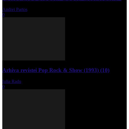
Andrei Partos
-
iunie 15, 2023
0
Arhiva revistei Pop Rock & Show (1993) (10)
Iulia Radu
-
aprilie 10, 2024
0