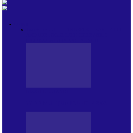
OPINII
Toate
BLOGUL LUI ANDREI
HOLBARILE LUI
ANDREI
BLOGUL IULIEI
HOLBARILE
IULIEI
COLABORATORII NOȘTRI
BLOGUL LUI ANDREI
77 DE MULȚUMIRI – DIN 2.08.