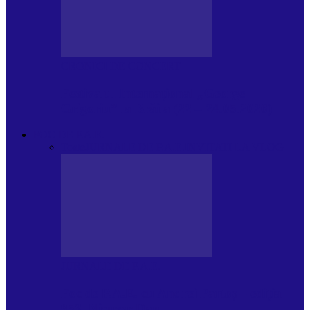
CRONICI DE CONCERT
Festivalul Internațional „George
Grigoriu” la Brăila (22 – 24.05.2026)
FOC DE P.A.E.
Toate
JURNALE DE P.A.E.
INVITATI LA VLOG
JURNALE DE P.A.E.
Foc de P.A.E. cu Andrei Partoș – ediția
953. Nicușor Dan…