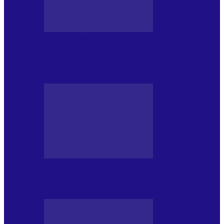
DE PĂSTRAT
World Kindness Day (Ziua Mondială a
Bunătății) (13.11)
DE PĂSTRAT
Ziua Îndeplinirii Visurilor (13.01)