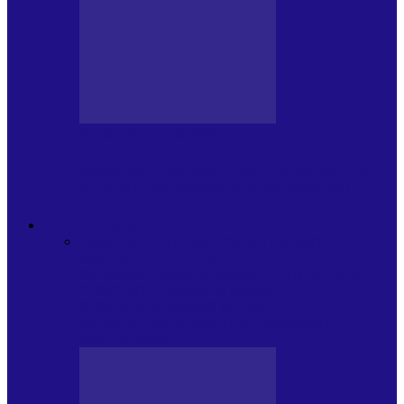
BLOGUL LUI ANDREI
JURNAL HOLBAT DIN 22 IULIE – N.
DAN SĂ DESEMNEZE PREMIER!…
ACTUALITATE
Toate
PLAYLISTURILE NOASTRE
ARTICOLE
SPECIALE
POP ROCK
INTERNAȚIONAL
ROMANIA CANTA
LISTA
CONCERTELOR
MASS MEDIA
NEMUZICALA
MASS MEDIA
MUZICALA
SONDAJE/TOPURI
APARIȚII
DISCOGRAFICE