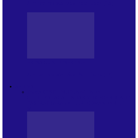
Arhiva revistei Vox Pop Rock (15)
PRESA CU SI DESPRE A.P.
Arhiva revistei Vox Pop Rock (14)
ARHIVA
Toate
ARTIȘTII PROPUN
AGENDA
CULTURALA
CALENDAR VOX POP ROCK
DE
PĂSTRAT
DARA ZICE…
RECOMANDARILE
MELE