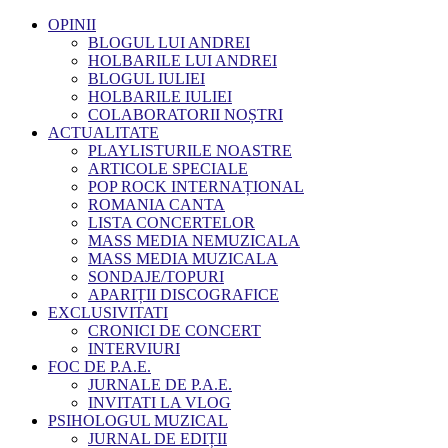
OPINII
BLOGUL LUI ANDREI
HOLBARILE LUI ANDREI
BLOGUL IULIEI
HOLBARILE IULIEI
COLABORATORII NOȘTRI
ACTUALITATE
PLAYLISTURILE NOASTRE
ARTICOLE SPECIALE
POP ROCK INTERNAȚIONAL
ROMANIA CANTA
LISTA CONCERTELOR
MASS MEDIA NEMUZICALA
MASS MEDIA MUZICALA
SONDAJE/TOPURI
APARIȚII DISCOGRAFICE
EXCLUSIVITATI
CRONICI DE CONCERT
INTERVIURI
FOC DE P.A.E.
JURNALE DE P.A.E.
INVITATI LA VLOG
PSIHOLOGUL MUZICAL
JURNAL DE EDIȚII