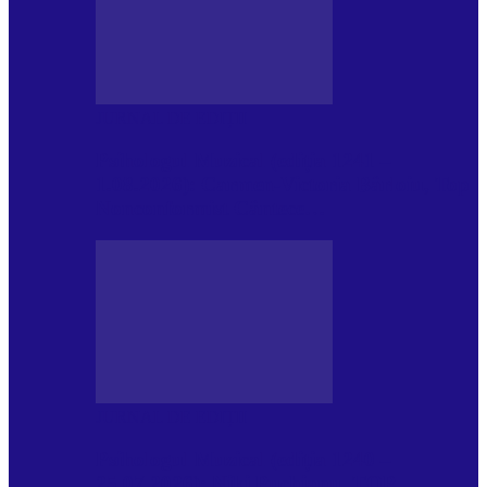
JURNAL DE EDIȚII
Psihologul Muzical (ediția 1241 –
1.08.2026): Carmen-Victoria Bârloiu, Top
Nonconformist Cântece…
JURNAL DE EDIȚII
Psihologul Muzical (ediția 1240 –
25.07.2026): Niki Puchianu, TOP