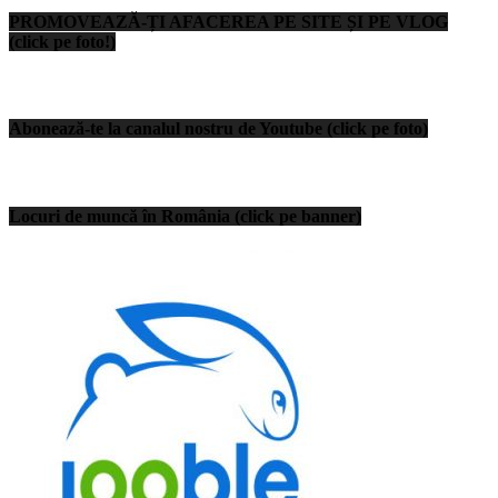
PROMOVEAZĂ-ȚI AFACEREA PE SITE ȘI PE VLOG
(click pe foto!)
Abonează-te la canalul nostru de Youtube (click pe foto)
Locuri de muncă în România (click pe banner)