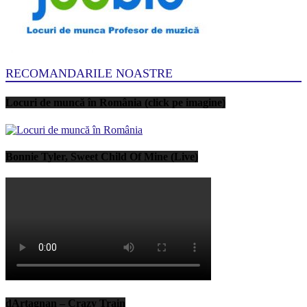
RECOMANDARILE NOASTRE
Locuri de muncă în România (click pe imagine)
Bonnie Tyler, Sweet Child Of Mine (Live)
dArtagnan – Crazy Train