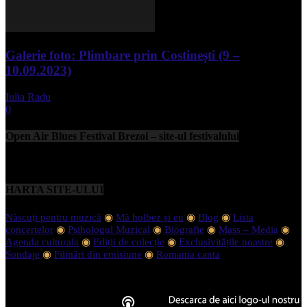
Galerie foto: Plimbare prin Costinești (9 –
10.09.2023)
Iulia Radu
-
septembrie 11, 2023
0
Open Air Blues Festival Brezoi – site-ul festivalului
HARTA SITE-ULUI
Născuți pentru muzică
◉
Mă holbez și eu
◉
Blog
◉
Lista
concertelor
◉
Psihologul Muzical
◉
Biografie
◉
Mass – Media
◉
Agenda culturala
◉
Ediții de colecție
◉
Exclusivitățile noastre
◉
Sondaje
◉
Filmări din emisiune
◉
Romania canta