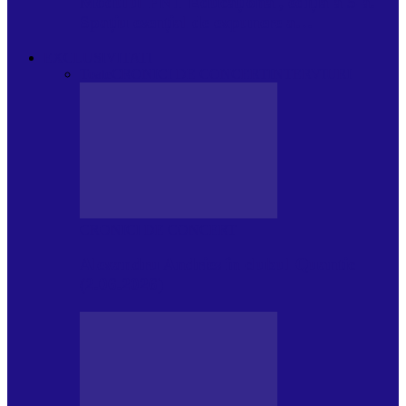
Modulul FNT Educațional, ediția a 5-a.
Spațiu esențial de expunere a…
EXCLUSIVITATI
Toate
CRONICI DE CONCERT
INTERVIURI
CRONICI DE CONCERT
Alexandru Andries în clubul Quantic
(2.06.2026)