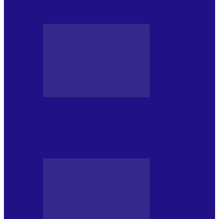
NONCONFORMIST CÂNTECE…
JURNAL DE EDIȚII
Psihologul Muzical (ediția 1239 –
18.07.2026): Walter Ghicolescu, TOP
NONCONFORMIST CÂNTECE…