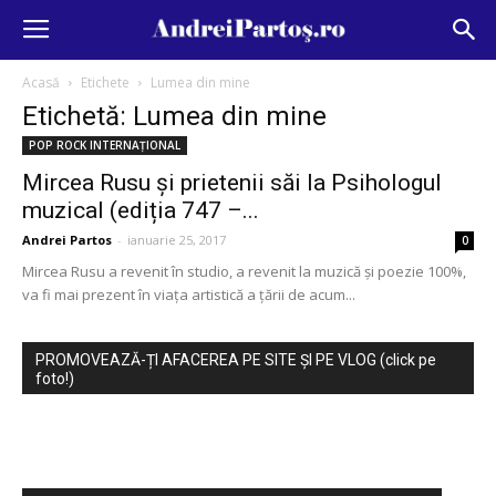
Acasă
Etichete
Lumea din mine
Etichetă: Lumea din mine
POP ROCK INTERNAȚIONAL
Mircea Rusu și prietenii săi la Psihologul
muzical (ediția 747 –...
Andrei Partos
-
ianuarie 25, 2017
0
Mircea Rusu a revenit în studio, a revenit la muzică și poezie 100%,
va fi mai prezent în viața artistică a țării de acum...
PROMOVEAZĂ-ȚI AFACEREA PE SITE ȘI PE VLOG (click pe
foto!)