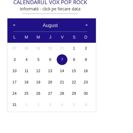
CALENDARUL VOX POP ROCK
Informatii - click pe fiecare data
August
L
M
M
J
V
S
D
27
28
29
30
31
1
2
3
4
5
6
7
8
9
10
11
12
13
14
15
16
17
18
19
20
21
22
23
24
25
26
27
28
29
30
31
1
2
3
4
5
6