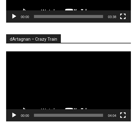
00:00
03:38
dArtagnan – Crazy Train
Player
video
00:00
04:04