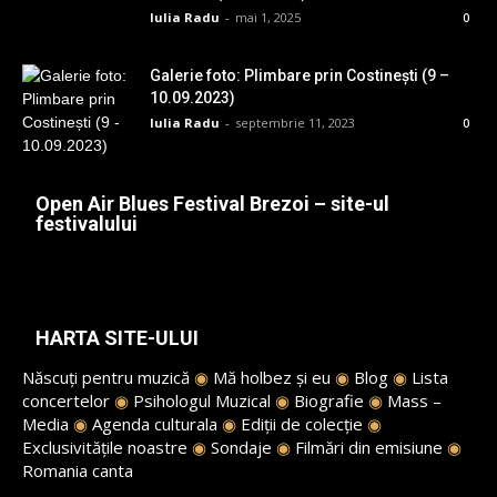
Iulia Radu
-
mai 1, 2025
0
Galerie foto: Plimbare prin Costinești (9 –
10.09.2023)
Iulia Radu
-
septembrie 11, 2023
0
Open Air Blues Festival Brezoi – site-ul
festivalului
HARTA SITE-ULUI
Născuți pentru muzică
◉
Mă holbez și eu
◉
Blog
◉
Lista
concertelor
◉
Psihologul Muzical
◉
Biografie
◉
Mass –
Media
◉
Agenda culturala
◉
Ediții de colecție
◉
Exclusivitățile noastre
◉
Sondaje
◉
Filmări din emisiune
◉
Romania canta