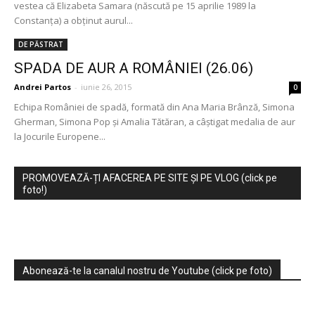
vestea că Elizabeta Samara (născută pe 15 aprilie 1989 la
Constanţa) a obţinut aurul...
DE PĂSTRAT
SPADA DE AUR A ROMÂNIEI (26.06)
Andrei Partos
-
iunie 26, 2015
0
Echipa României de spadă, formată din Ana Maria Brânză, Simona
Gherman, Simona Pop şi Amalia Tătăran, a câştigat medalia de aur
la Jocurile Europene...
PROMOVEAZĂ-ȚI AFACEREA PE SITE ȘI PE VLOG (click pe
foto!)
Abonează-te la canalul nostru de Youtube (click pe foto)