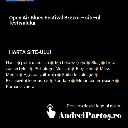
Open Air Blues Festival Brezoi – site-ul
festivalului
HARTA SITE-ULUI
Născuți pentru muzică
◉
Mă holbez și eu
◉
Blog
◉
Lista
concertelor
◉
Psihologul Muzical
◉
Biografie
◉
Mass –
Media
◉
Agenda culturala
◉
Ediții de colecție
◉
Exclusivitățile noastre
◉
Sondaje
◉
Filmări din emisiune
◉
Romania canta