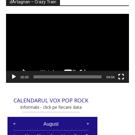
dArtagnan – Crazy Train
Player
video
00:00
04:04
CALENDARUL VOX POP ROCK
Informatii - click pe fiecare data
August