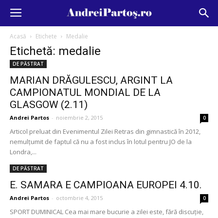
Acasă
Etichete
Medalie
Etichetă: medalie
DE PĂSTRAT
MARIAN DRĂGULESCU, ARGINT LA
CAMPIONATUL MONDIAL DE LA
GLASGOW (2.11)
Andrei Partos
-
noiembrie 2, 2015
0
Articol preluat din Evenimentul Zilei Retras din gimnastică în 2012,
nemulțumit de faptul că nu a fost inclus în lotul pentru JO de la
Londra,...
DE PĂSTRAT
E. SAMARA E CAMPIOANA EUROPEI 4.10.
Andrei Partos
-
octombrie 4, 2015
0
SPORT DUMINICAL Cea mai mare bucurie a zilei este, fără discuţie,