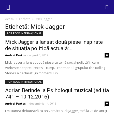
Acasă
Etichete
Mick Jagger
Etichetă: Mick Jagger
POP ROCK INTERNAȚIONAL
Mick Jagger a lansat două piese inspirate
de situația politică actuală:...
Andrei Partos
-
august 3, 2017
0
Mick Jagger a lansat două piese cu temă social-politică în care
vorbește despre Brexit și Trump. Frontman-ul grupului The Rolling
Stones a declarat: „în momentul în...
POP ROCK INTERNAȚIONAL
Adrian Berinde la Psihologul muzical (ediția
741 – 10.12.2016)
Andrei Partos
-
decembrie 14, 2016
0
Emisiunea debutează cu aniversări: Mick Jagger, tată la 73 de ani și