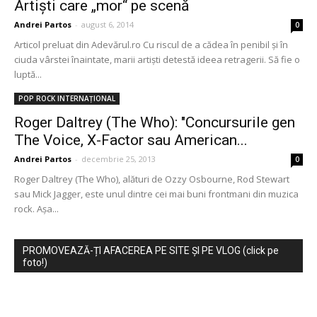
Artişti care „mor“ pe scenă
Andrei Partos
-
august 6, 2014
0
Articol preluat din Adevărul.ro Cu riscul de a cădea în penibil şi în
ciuda vârstei înaintate, marii artişti detestă ideea retragerii. Să fie o
luptă...
POP ROCK INTERNAȚIONAL
Roger Daltrey (The Who): "Concursurile gen
The Voice, X-Factor sau American...
Andrei Partos
-
decembrie 25, 2013
0
Roger Daltrey (The Who), alături de Ozzy Osbourne, Rod Stewart
sau Mick Jagger, este unul dintre cei mai buni frontmani din muzica
rock. Așa...
PROMOVEAZĂ-ȚI AFACEREA PE SITE ȘI PE VLOG (click pe
foto!)