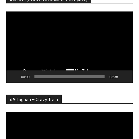
Player
video
00:00
03:38
dArtagnan – Crazy Train
Player
video