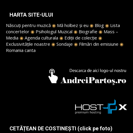
HARTA SITE-ULUI
Născuți pentru muzică
◉
Mă holbez și eu
◉
Blog
◉
Lista
concertelor
◉
Psihologul Muzical
◉
Biografie
◉
Mass –
Media
◉
Agenda culturala
◉
Ediții de colecție
◉
Exclusivitățile noastre
◉
Sondaje
◉
Filmări din emisiune
◉
Romania canta
CETĂȚEAN DE COSTINEȘTI (click pe foto)