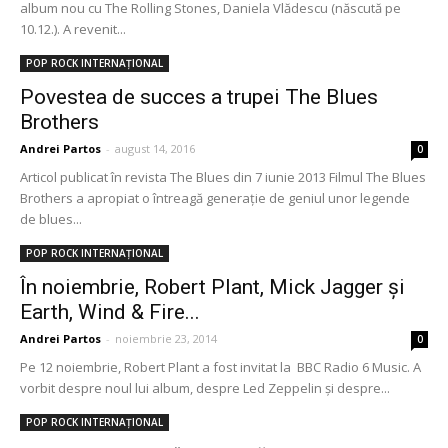
album nou cu The Rolling Stones, Daniela Vlădescu (născută pe
10.12.). A revenit...
POP ROCK INTERNAȚIONAL
Povestea de succes a trupei The Blues
Brothers
Andrei Partos
-
august 14, 2016
0
Articol publicat în revista The Blues din 7 iunie 2013 Filmul The Blues
Brothers a apropiat o întreagă generație de geniul unor legende
de blues...
POP ROCK INTERNAȚIONAL
În noiembrie, Robert Plant, Mick Jagger și
Earth, Wind & Fire...
Andrei Partos
-
noiembrie 23, 2014
0
Pe 12 noiembrie, Robert Plant a fost invitat la BBC Radio 6 Music. A
vorbit despre noul lui album, despre Led Zeppelin și despre...
POP ROCK INTERNAȚIONAL