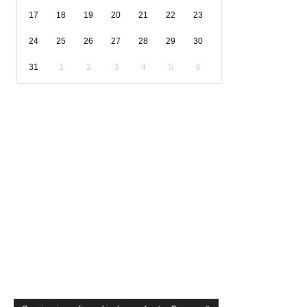
17
18
19
20
21
22
23
24
25
26
27
28
29
30
31
1
2
3
4
5
6
Sondaje
Video