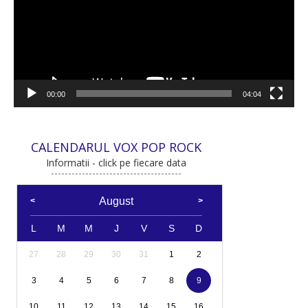
00:00
04:04
CALENDARUL VOX POP ROCK
Informatii - click pe fiecare data
August
L
M
M
J
V
S
D
27
28
29
30
31
1
2
3
4
5
6
7
8
9
10
11
12
13
14
15
16