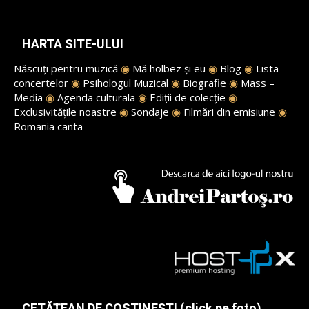
HARTA SITE-ULUI
Născuți pentru muzică
◉
Mă holbez și eu
◉
Blog
◉
Lista
concertelor
◉
Psihologul Muzical
◉
Biografie
◉
Mass –
Media
◉
Agenda culturala
◉
Ediții de colecție
◉
Exclusivitățile noastre
◉
Sondaje
◉
Filmări din emisiune
◉
Romania canta
CETĂȚEAN DE COSTINEȘTI (click pe foto)