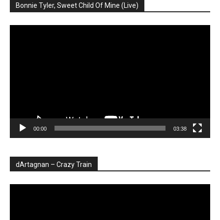
Bonnie Tyler, Sweet Child Of Mine (Live)
Player
video
00:00
03:38
dArtagnan – Crazy Train
Player
video