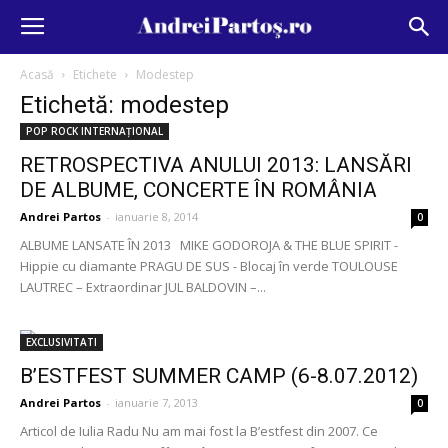
Acasă
Etichete
Modestep
Etichetă: modestep
POP ROCK INTERNAȚIONAL
RETROSPECTIVA ANULUI 2013: LANSĂRI
DE ALBUME, CONCERTE ÎN ROMÂNIA
Andrei Partos
-
ianuarie 8, 2014
0
ALBUME LANSATE ÎN 2013 MIKE GODOROJA & THE BLUE SPIRIT -
Hippie cu diamante PRAGU DE SUS - Blocaj în verde TOULOUSE
LAUTREC – Extraordinar JUL BALDOVIN –...
EXCLUSIVITATI
B’ESTFEST SUMMER CAMP (6-8.07.2012)
Andrei Partos
-
ianuarie 7, 2013
0
Articol de Iulia Radu Nu am mai fost la B’estfest din 2007. Ce