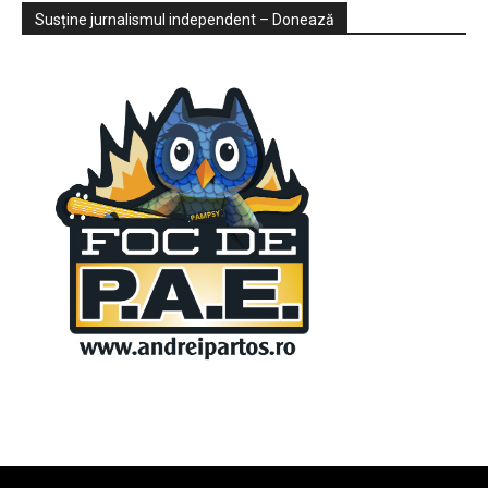
Sondaje
Video
Susține jurnalismul independent – Donează