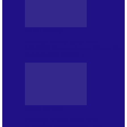
JURNAL DE EDIȚII
Psihologul Muzical (ediția 1241 –
1.08.2026): Carmen-Victoria Bârloiu, Top
Nonconformist Cântece…
JURNAL DE EDIȚII
Psihologul Muzical (ediția 1240 –
25.07.2026): Niki Puchianu, TOP