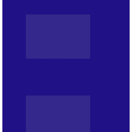
NONCONFORMIST CÂNTECE…
JURNAL DE EDIȚII
Psihologul Muzical (ediția 1239 –
18.07.2026): Walter Ghicolescu, TOP
NONCONFORMIST CÂNTECE…