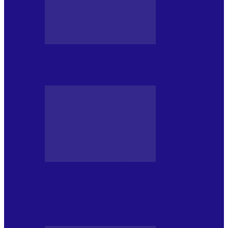
MASS MEDIA NEMUZICALA
Sfârșitul democrației așa cum o știm
MASS MEDIA NEMUZICALA
„Delta Sălbatică”, cel mai amplu
documentar dedicat Deltei Dunării,
proiectat în…