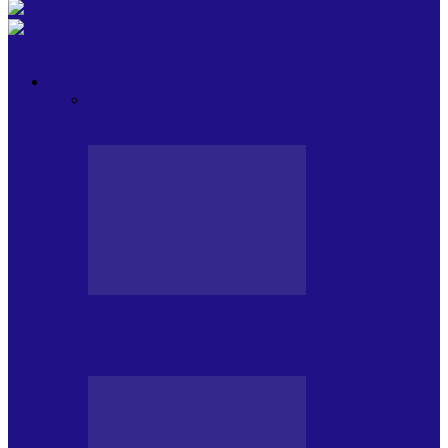
OPINII
Toate
BLOGUL LUI ANDREI
HOLBARILE LUI
ANDREI
BLOGUL IULIEI
HOLBARILE
IULIEI
COLABORATORII NOȘTRI
BLOGUL LUI ANDREI
77 DE MULȚUMIRI – DIN 2.08.