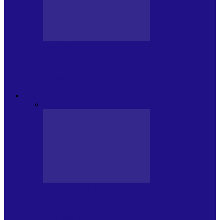
CRONICI DE CONCERT
Festivalul Internațional „George
Grigoriu” la Brăila (22 – 24.05.2026)
FOC DE P.A.E.
Toate
JURNALE DE P.A.E.
INVITATI LA VLOG
JURNALE DE P.A.E.
Foc de P.A.E. cu Andrei Partoș – ediția
953. Nicușor Dan…