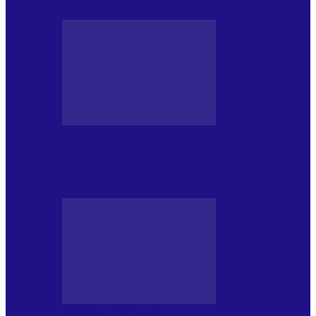
JURNALE DE P.A.E.
Foc de P.A.E. cu Andrei Partoș – ediția
952. Trei seriale…
JURNALE DE P.A.E.