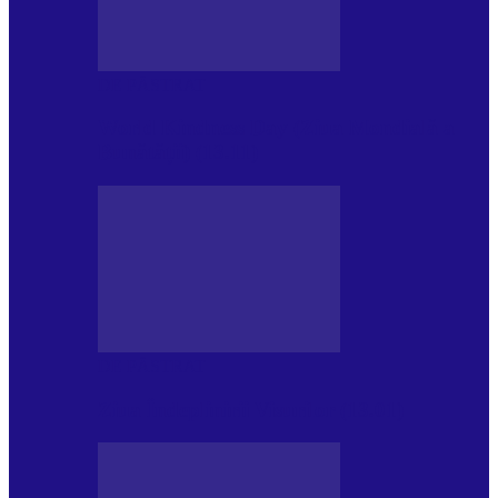
DE PĂSTRAT
World Kindness Day (Ziua Mondială a
Bunătății) (13.11)
DE PĂSTRAT
Ziua Îndeplinirii Visurilor (13.01)