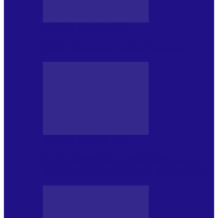
CRONICI DE CONCERT
Tania Turtureanu la Sala Palatului
CRONICI DE CONCERT
Între „Infinite Dreams” și Eddie: Iron
Maiden pe Arena Națională (28.05.2026)