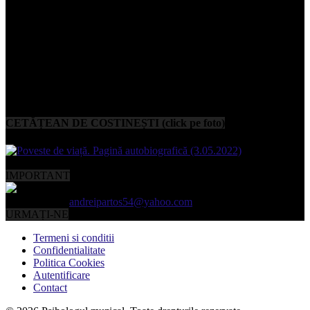
CETĂȚEAN DE COSTINEȘTI (click pe foto)
IMPORTANT
Contactați-ne:
andreipartos54@yahoo.com
URMAȚI-NE
Termeni si conditii
Confidentialitate
Politica Cookies
Autentificare
Contact