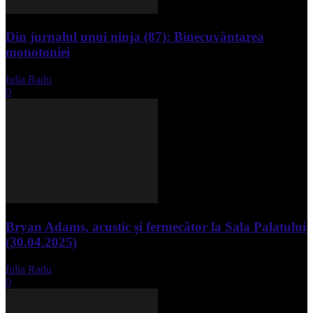
Din jurnalul unui ninja (87): Binecuvântarea
monotoniei
Iulia Radu
-
mai 8, 2025
0
Bryan Adams, acustic și fermecător la Sala Palatului
(30.04.2025)
Iulia Radu
-
mai 1, 2025
0