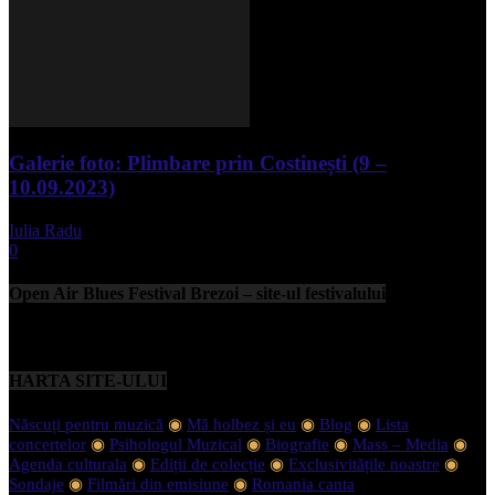
Galerie foto: Plimbare prin Costinești (9 –
10.09.2023)
Iulia Radu
-
septembrie 11, 2023
0
Open Air Blues Festival Brezoi – site-ul festivalului
HARTA SITE-ULUI
Născuți pentru muzică
◉
Mă holbez și eu
◉
Blog
◉
Lista
concertelor
◉
Psihologul Muzical
◉
Biografie
◉
Mass – Media
◉
Agenda culturala
◉
Ediții de colecție
◉
Exclusivitățile noastre
◉
Sondaje
◉
Filmări din emisiune
◉
Romania canta