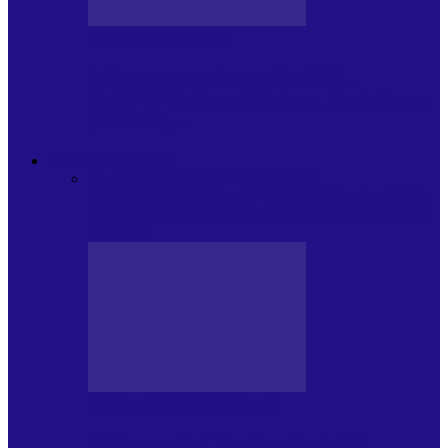
JURNAL DE EDIȚII
Psihologul Muzical (ediția 1238 –
11.07.2026): Dana Cristescu, Daniel Iancu
(telefonic),…
ANDREI PARTOS
Toate
BIOGRAFIE
CETATEAN DE
COSTINESTI
PRESA CU SI DESPRE A.P.
ARHIVA
VPR/P.R&S/SAPTAMANA
EMISIUNI RADIO DIN
TRECUT
PRESA CU SI DESPRE A.P.
Arhiva revistei Vox Pop Rock (17)