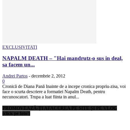
EXCLUSIVITATI
NAPALM DEATH – "Hai mandrutz-o sus in deal,
sa facem un...
Andrei Partos
-
decembrie 2, 2012
0
Cronică de Diana Pană Inainte de a incepe cronica propriu-zisa, voi
face o scurta descriere a formatiei Napalm Death, pentru
necunoscatori. Trupa a luat fiinta in anul...
PROMOVEAZĂ-ȚI AFACEREA PE SITE ȘI PE VLOG
(click pe foto!)