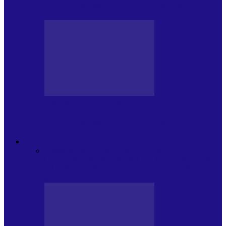
Arhiva revistei Vox Pop Rock (15)
PRESA CU SI DESPRE A.P.
Arhiva revistei Vox Pop Rock (14)
ARHIVA
Toate
ARTIȘTII PROPUN
AGENDA
CULTURALA
CALENDAR VOX POP ROCK
DE
PĂSTRAT
DARA ZICE…
RECOMANDARILE
MELE