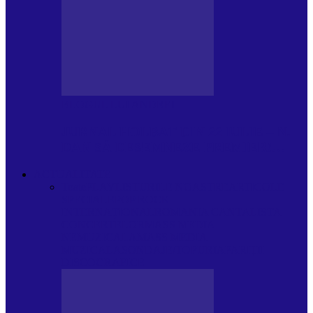
BLOGUL LUI ANDREI
JURNAL HOLBAT DIN 22 IULIE – N.
DAN SĂ DESEMNEZE PREMIER!…
ACTUALITATE
Toate
PLAYLISTURILE NOASTRE
ARTICOLE
SPECIALE
POP ROCK
INTERNAȚIONAL
ROMANIA CANTA
LISTA
CONCERTELOR
MASS MEDIA
NEMUZICALA
MASS MEDIA
MUZICALA
SONDAJE/TOPURI
APARIȚII
DISCOGRAFICE