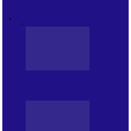
Modulul FNT Educațional, ediția a 5-a.
Spațiu esențial de expunere a…
EXCLUSIVITATI
Toate
CRONICI DE CONCERT
INTERVIURI
CRONICI DE CONCERT
Alexandru Andries în clubul Quantic
(2.06.2026)