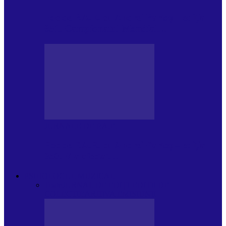
Foc de P.A.E. cu Andrei Partoș – ediția
951. Campionatul Mondial…
JURNALE DE P.A.E.
Foc de P.A.E. cu Andrei Partoș – ediția
950. V-a afectat…
PSIHOLOGUL MUZICAL
Toate
JURNAL DE EDIȚII
EDITII DE
COLECTIE
ARHIVA EMISIUNII