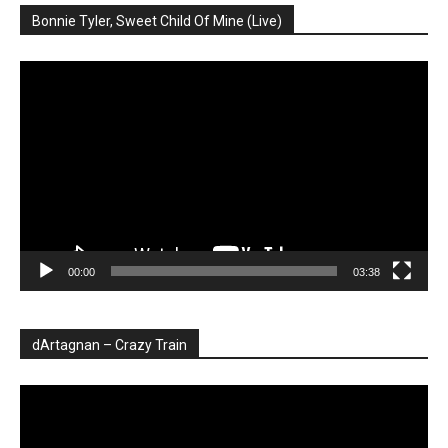
Bonnie Tyler, Sweet Child Of Mine (Live)
Player
video
00:00
03:38
dArtagnan – Crazy Train
Player
video