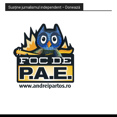
Sondaje
Video
Susține jurnalismul independent – Donează