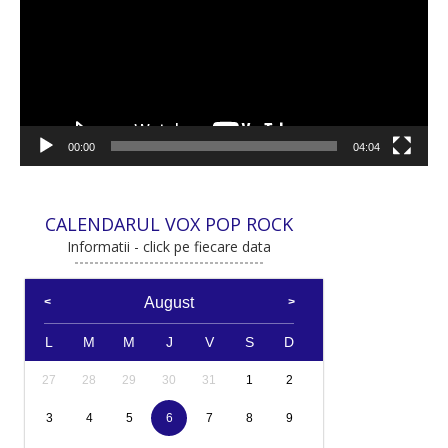
00:00
04:04
CALENDARUL VOX POP ROCK
Informatii - click pe fiecare data
August
L
M
M
J
V
S
D
27
28
29
30
31
1
2
3
4
5
6
7
8
9