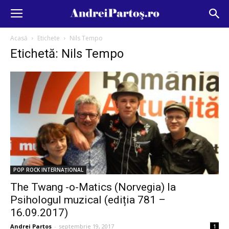
Acasă
Etichete
Nils Tempo
Etichetă: Nils Tempo
POP ROCK INTERNAȚIONAL
The Twang -o-Matics (Norvegia) la
Psihologul muzical (ediția 781 –
16.09.2017)
Andrei Partos
-
septembrie 19, 2017
1