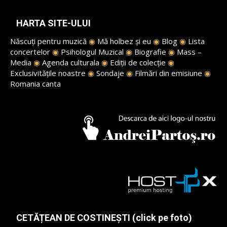
HARTA SITE-ULUI
Născuți pentru muzică
◉
Mă holbez și eu
◉
Blog
◉
Lista
concertelor
◉
Psihologul Muzical
◉
Biografie
◉
Mass –
Media
◉
Agenda culturala
◉
Ediții de colecție
◉
Exclusivitățile noastre
◉
Sondaje
◉
Filmări din emisiune
◉
Romania canta
CETĂȚEAN DE COSTINEȘTI (click pe foto)