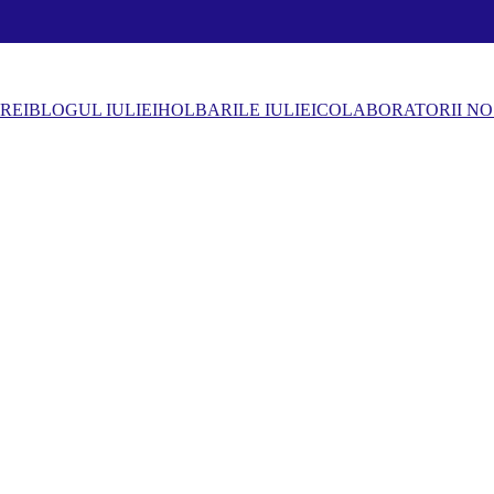
REI
BLOGUL IULIEI
HOLBARILE IULIEI
COLABORATORII NO