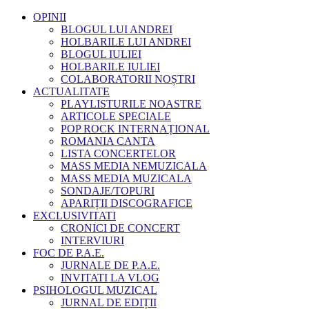
OPINII
BLOGUL LUI ANDREI
HOLBARILE LUI ANDREI
BLOGUL IULIEI
HOLBARILE IULIEI
COLABORATORII NOȘTRI
ACTUALITATE
PLAYLISTURILE NOASTRE
ARTICOLE SPECIALE
POP ROCK INTERNAȚIONAL
ROMANIA CANTA
LISTA CONCERTELOR
MASS MEDIA NEMUZICALA
MASS MEDIA MUZICALA
SONDAJE/TOPURI
APARIȚII DISCOGRAFICE
EXCLUSIVITATI
CRONICI DE CONCERT
INTERVIURI
FOC DE P.A.E.
JURNALE DE P.A.E.
INVITATI LA VLOG
PSIHOLOGUL MUZICAL
JURNAL DE EDIȚII