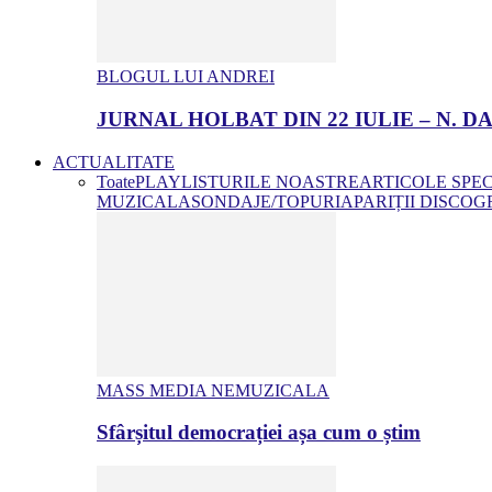
BLOGUL LUI ANDREI
JURNAL HOLBAT DIN 22 IULIE – N.
ACTUALITATE
Toate
PLAYLISTURILE NOASTRE
ARTICOLE SPE
MUZICALA
SONDAJE/TOPURI
APARIȚII DISCOG
MASS MEDIA NEMUZICALA
Sfârșitul democrației așa cum o știm