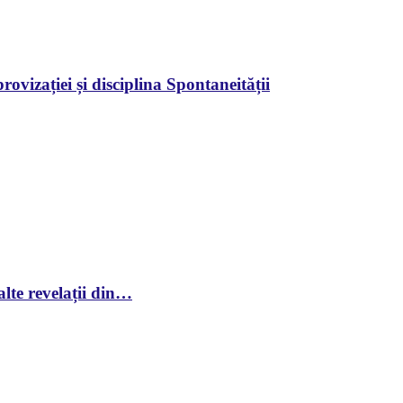
ovizației și disciplina Spontaneității
lte revelații din…