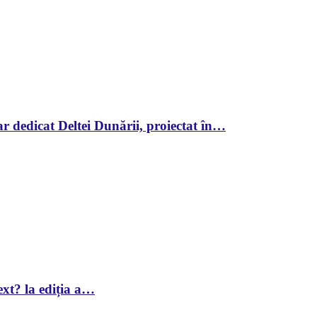
r dedicat Deltei Dunării, proiectat în…
xt? la ediția a…