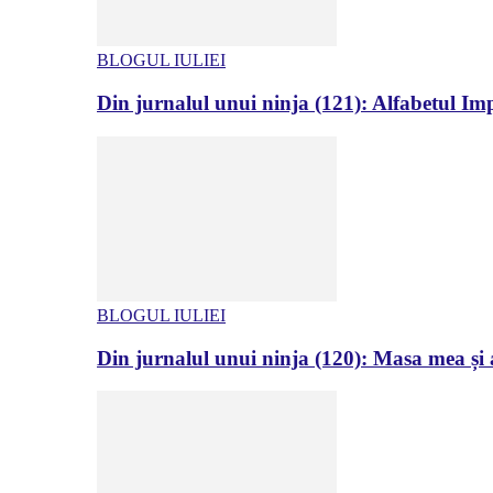
BLOGUL IULIEI
Din jurnalul unui ninja (121): Alfabetul Impr
BLOGUL IULIEI
Din jurnalul unui ninja (120): Masa mea și a