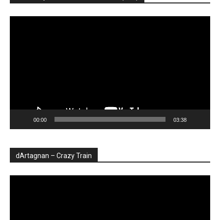
Player
video
00:00
03:38
dArtagnan – Crazy Train
Player
video