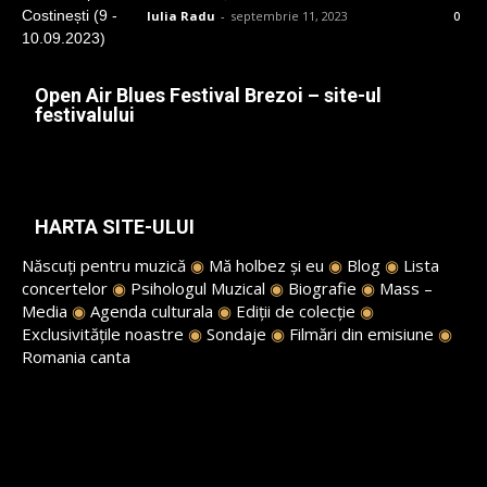
Iulia Radu
-
septembrie 11, 2023
0
Open Air Blues Festival Brezoi – site-ul
festivalului
HARTA SITE-ULUI
Născuți pentru muzică
◉
Mă holbez și eu
◉
Blog
◉
Lista
concertelor
◉
Psihologul Muzical
◉
Biografie
◉
Mass –
Media
◉
Agenda culturala
◉
Ediții de colecție
◉
Exclusivitățile noastre
◉
Sondaje
◉
Filmări din emisiune
◉
Romania canta