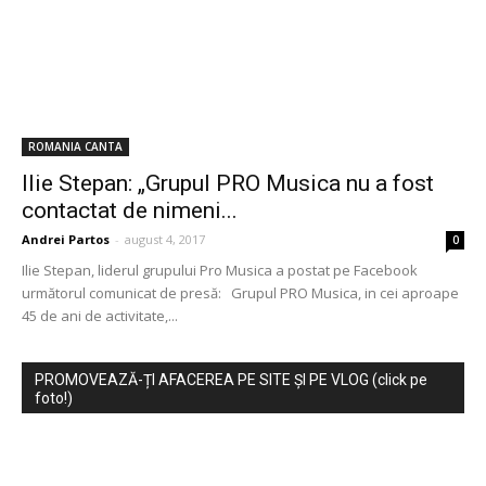
ROMANIA CANTA
Ilie Stepan: „Grupul PRO Musica nu a fost
contactat de nimeni...
Andrei Partos
-
august 4, 2017
0
Ilie Stepan, liderul grupului Pro Musica a postat pe Facebook
următorul comunicat de presă: Grupul PRO Musica, in cei aproape
45 de ani de activitate,...
PROMOVEAZĂ-ȚI AFACEREA PE SITE ȘI PE VLOG (click pe
foto!)