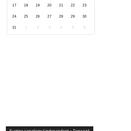
17
18
19
20
21
22
23
24
25
26
27
28
29
30
31
1
2
3
4
5
6
Sondaje
Video