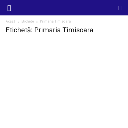
Acasă
Etichete
Primaria Timisoara
Etichetă: Primaria Timisoara