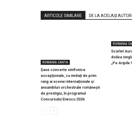
ARTICOLE SIMILARE
DE LA ACELAȘI AUTOR
ROMANIA C
Scarlet Aura
doilea singl
ROMANIA CANTA
„Pe Aripile 
Șase concerte simfonice
excepționale, cu invitați de prim
rang ai scenei internaționale și
ansambluri orchestrale românești
de prestigiu, în programul
Concursului Enescu 2026