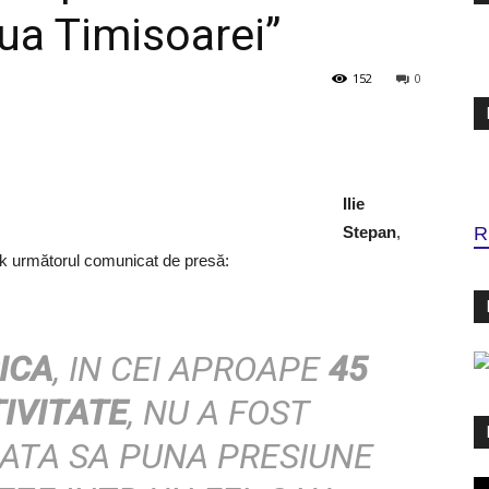
iua Timisoarei”
152
0
Ilie
Stepan
,
R
ok următorul comunicat de presă:
ICA
, IN CEI APROAPE
45
TIVITATE
, NU A FOST
DATA SA PUNA PRESIUNE
Pl