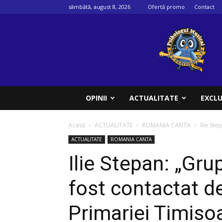
sâmbătă, august 8, 2026
Ofertă promo
Contact
Psihologul
muzical
OPINII
ACTUALITATE
EXCLU
Acasă
ACTUALITATE
ROMANIA CANTA
Ilie Ste
ACTUALITATE
ROMANIA CANTA
Ilie Stepan: „Gr
fost contactat d
Primariei Timiso