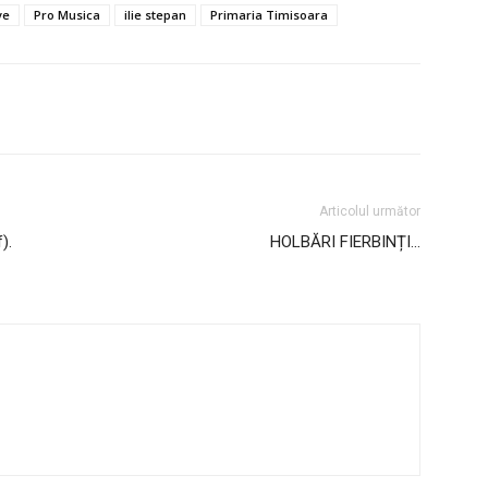
ve
Pro Musica
ilie stepan
Primaria Timisoara
Articolul următor
).
HOLBĂRI FIERBINȚI…