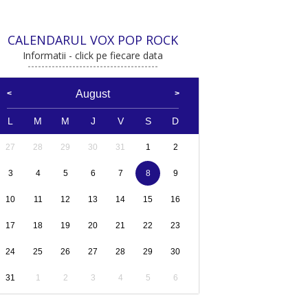
CALENDARUL VOX POP ROCK
Informatii - click pe fiecare data
August
L
M
M
J
V
S
D
27
28
29
30
31
1
2
3
4
5
6
7
8
9
10
11
12
13
14
15
16
17
18
19
20
21
22
23
24
25
26
27
28
29
30
31
1
2
3
4
5
6