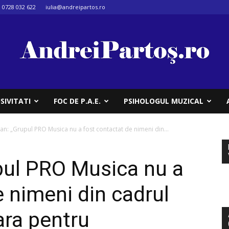
0728 032 622
iulia@andreipartos.ro
SIVITATI
FOC DE P.A.E.
PSIHOLOGUL MUZICAL
pan: „Grupul PRO Musica nu a fost contactat de nimeni din...
upul PRO Musica nu a
e nimeni din cadrul
ara pentru