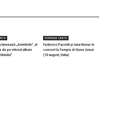
ANTA
ROMANIA CANTA
 lansează „Amintirile”, al
Federico Paciotti și Iana Novac în
e de pe viitorul album
concert la Tempio di Giove Anxur
Vântului”
(10 august, Italia)