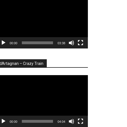
deo
00:00
03:38
dArtagnan – Crazy Train
ayer
deo
00:00
04:04