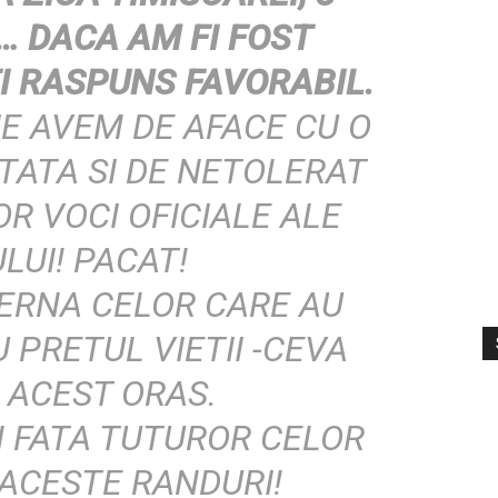
… DACA AM FI FOST
I RASPUNS FAVORABIL.
IE AVEM DE AFACE CU O
TATA SI DE NETOLERAT
R VOCI OFICIALE ALE
LUI! PACAT!
ERNA CELOR CARE AU
S
V
 PRETUL VIETII -CEVA
 ACEST ORAS.
N FATA TUTUROR CELOR
 ACESTE RANDURI!