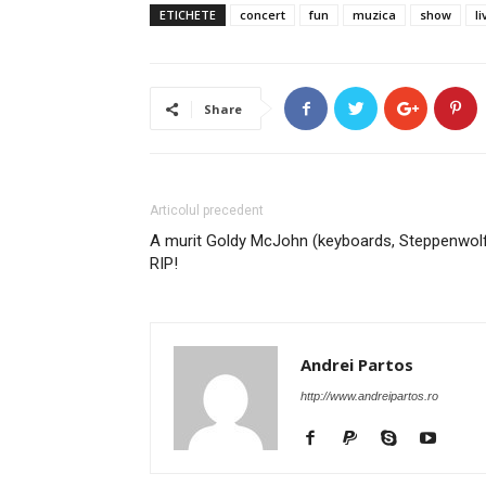
ETICHETE
concert
fun
muzica
show
li
Share
Articolul precedent
A murit Goldy McJohn (keyboards, Steppenwolf
RIP!
Andrei Partos
http://www.andreipartos.ro