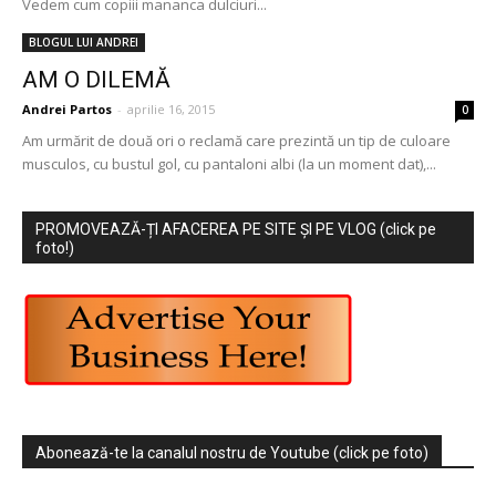
Vedem cum copiii mananca dulciuri...
BLOGUL LUI ANDREI
AM O DILEMĂ
Andrei Partos
-
aprilie 16, 2015
0
Am urmărit de două ori o reclamă care prezintă un tip de culoare
musculos, cu bustul gol, cu pantaloni albi (la un moment dat),...
PROMOVEAZĂ-ȚI AFACEREA PE SITE ȘI PE VLOG (click pe
foto!)
Abonează-te la canalul nostru de Youtube (click pe foto)