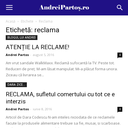
Acasă
Etichete
Reclama
Etichetă: reclama
BLOGUL LUI ANDREI
ATENȚIE LA RECLAME!
Andrei Partos
-
august 5, 2016
0
Am vrut sandale WalkMaxx. Reclamă sufocantă la TV. Peste tot.
Reduceri de preț. M-am lăsat manipulat. Mi-a plăcut forma unora.
Ziceau că livrarea se...
DARA ZICE...
RECLAMA, sufletul comertului cu tot ce e
interzis
Andrei Partos
-
iunie 8, 2016
0
Articol de Dara Codescu N-am inteles niciodata de ce reclamele
facute la produsele alimentare trebuie sa fie, musai, si scarboase.