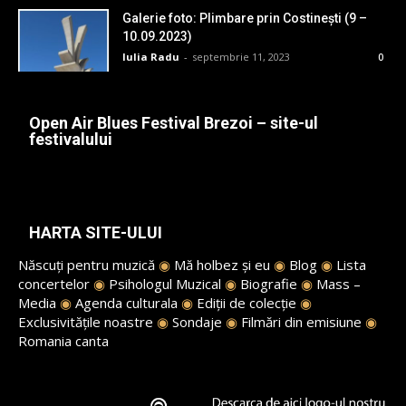
Galerie foto: Plimbare prin Costinești (9 –
10.09.2023)
Iulia Radu
-
septembrie 11, 2023
0
Open Air Blues Festival Brezoi – site-ul
festivalului
HARTA SITE-ULUI
Născuți pentru muzică
◉
Mă holbez și eu
◉
Blog
◉
Lista
concertelor
◉
Psihologul Muzical
◉
Biografie
◉
Mass –
Media
◉
Agenda culturala
◉
Ediții de colecție
◉
Exclusivitățile noastre
◉
Sondaje
◉
Filmări din emisiune
◉
Romania canta