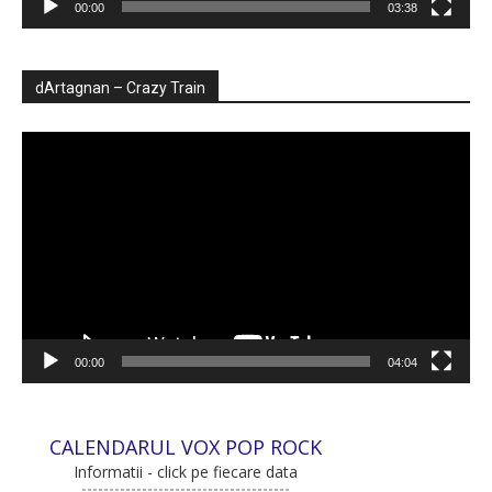
00:00
03:38
dArtagnan – Crazy Train
Player
video
00:00
04:04
CALENDARUL VOX POP ROCK
Informatii - click pe fiecare data