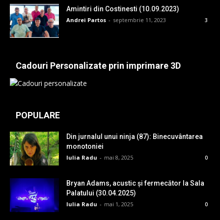
Amintiri din Costinesti (10.09.2023)
Andrei Partos
-
septembrie 11, 2023
3
Cadouri Personalizate prin imprimare 3D
POPULARE
Din jurnalul unui ninja (87): Binecuvântarea
monotoniei
Iulia Radu
-
mai 8, 2025
0
Bryan Adams, acustic și fermecător la Sala
Palatului (30.04.2025)
Iulia Radu
-
mai 1, 2025
0