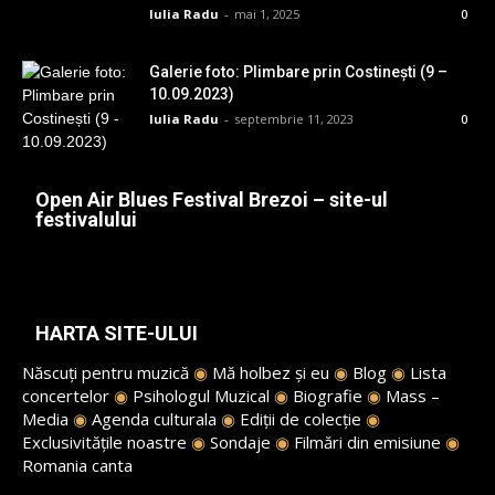
Iulia Radu
-
mai 1, 2025
0
Galerie foto: Plimbare prin Costinești (9 –
10.09.2023)
Iulia Radu
-
septembrie 11, 2023
0
Open Air Blues Festival Brezoi – site-ul
festivalului
HARTA SITE-ULUI
Născuți pentru muzică
◉
Mă holbez și eu
◉
Blog
◉
Lista
concertelor
◉
Psihologul Muzical
◉
Biografie
◉
Mass –
Media
◉
Agenda culturala
◉
Ediții de colecție
◉
Exclusivitățile noastre
◉
Sondaje
◉
Filmări din emisiune
◉
Romania canta