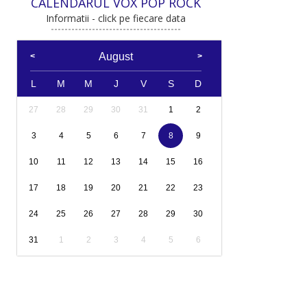
CALENDARUL VOX POP ROCK
Informatii - click pe fiecare data
August
L
M
M
J
V
S
D
27
28
29
30
31
1
2
3
4
5
6
7
8
9
10
11
12
13
14
15
16
17
18
19
20
21
22
23
24
25
26
27
28
29
30
31
1
2
3
4
5
6