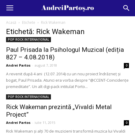
Acasă
Etichete
Rick Wakeman
Etichetă: Rick Wakeman
POP ROCK INTERNAȚIONAL
Paul Prisada la Psihologul Muzical (ediția
827 – 4.08.2018)
Andrei Partos
-
august 7, 2018
0
A revenit după 4 ani (12.07. 2014) cu un nou proiect îndrăzneț și
bogat, Paul Prisada. Atunci era vorba despre “@CCENT-Coincidenţe
premeditate”. Un alt digi-pack intitulat Porto...
POP ROCK INTERNAȚIONAL
Rick Wakeman prezintă „Vivaldi Metal
Project”
Andrei Partos
-
iulie 11, 2015
0
Rick Wakeman și alți 70 de muzicieni transformă muzica lui Vivaldi