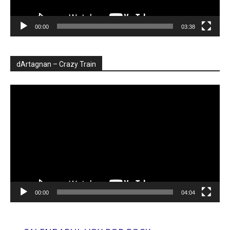
00:00
03:38
dArtagnan – Crazy Train
Player
video
00:00
04:04