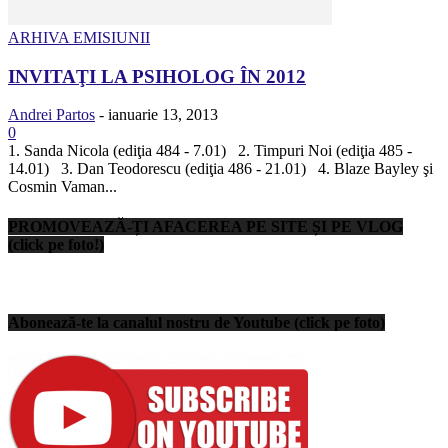
ARHIVA EMISIUNII
INVITAŢI LA PSIHOLOG ÎN 2012
Andrei Partos
-
ianuarie 13, 2013
0
1. Sanda Nicola (ediţia 484 - 7.01) 2. Timpuri Noi (ediţia 485 -
14.01) 3. Dan Teodorescu (ediţia 486 - 21.01) 4. Blaze Bayley şi
Cosmin Vaman...
PROMOVEAZĂ-ȚI AFACEREA PE SITE ȘI PE VLOG
(click pe foto!)
Abonează-te la canalul nostru de Youtube (click pe foto)