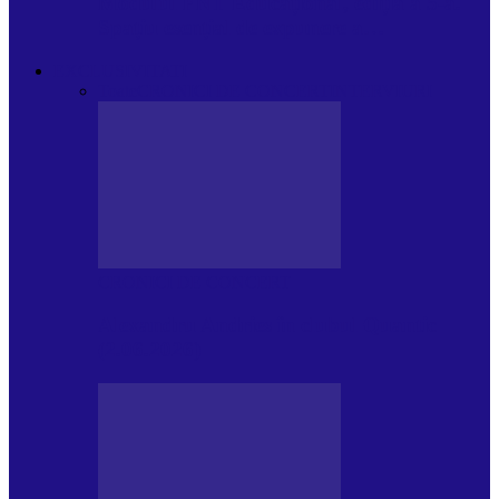
Modulul FNT Educațional, ediția a 5-a.
Spațiu esențial de expunere a…
EXCLUSIVITATI
Toate
CRONICI DE CONCERT
INTERVIURI
CRONICI DE CONCERT
Alexandru Andries în clubul Quantic
(2.06.2026)