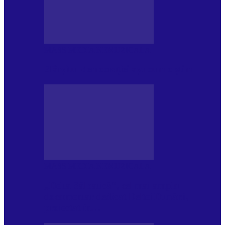
MASS MEDIA NEMUZICALA
Sfârșitul democrației așa cum o știm
MASS MEDIA NEMUZICALA
„Delta Sălbatică”, cel mai amplu
documentar dedicat Deltei Dunării,
proiectat în…