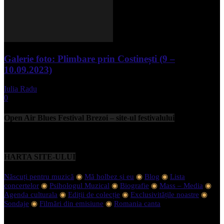
Galerie foto: Plimbare prin Costinești (9 –
10.09.2023)
Iulia Radu
-
septembrie 11, 2023
0
Open Air Blues Festival Brezoi – site-ul festivalului
HARTA SITE-ULUI
Născuți pentru muzică
◉
Mă holbez și eu
◉
Blog
◉
Lista
concertelor
◉
Psihologul Muzical
◉
Biografie
◉
Mass – Media
◉
Agenda culturala
◉
Ediții de colecție
◉
Exclusivitățile noastre
◉
Sondaje
◉
Filmări din emisiune
◉
Romania canta