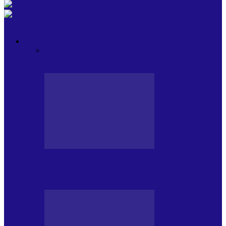
OPINII
Toate
BLOGUL LUI ANDREI
HOLBARILE LUI
ANDREI
BLOGUL IULIEI
HOLBARILE
IULIEI
COLABORATORII NOȘTRI
BLOGUL LUI ANDREI
77 DE MULȚUMIRI – DIN 2.08.