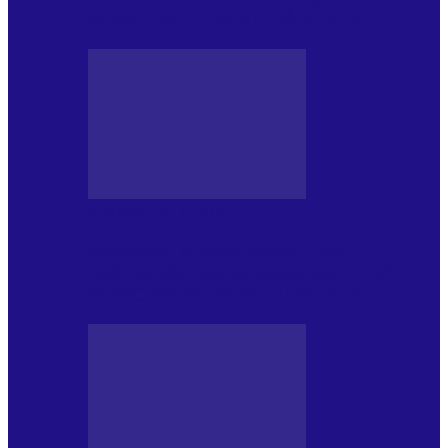
NONCONFORMIST CÂNTECE…
JURNAL DE EDIȚII
Psihologul Muzical (ediția 1239 –
18.07.2026): Walter Ghicolescu, TOP
NONCONFORMIST CÂNTECE…