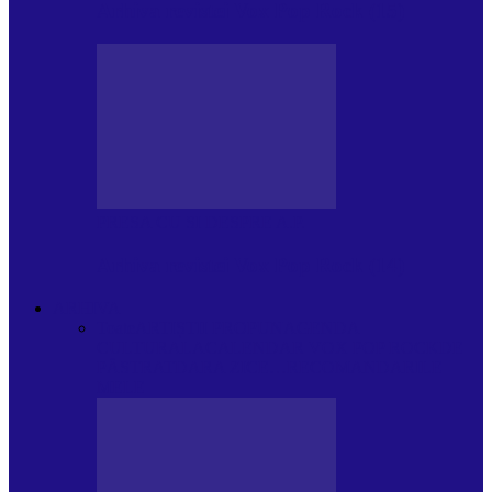
Arhiva revistei Vox Pop Rock (15)
PRESA CU SI DESPRE A.P.
Arhiva revistei Vox Pop Rock (14)
ARHIVA
Toate
ARTIȘTII PROPUN
AGENDA
CULTURALA
CALENDAR VOX POP ROCK
DE
PĂSTRAT
DARA ZICE…
RECOMANDARILE
MELE