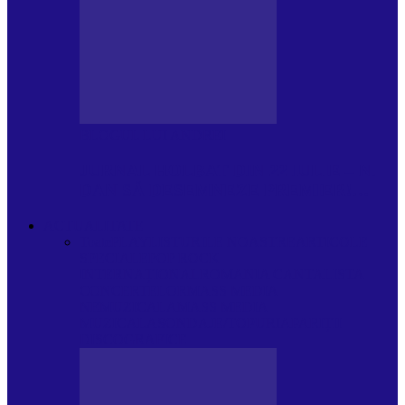
BLOGUL LUI ANDREI
JURNAL HOLBAT DIN 22 IULIE – N.
DAN SĂ DESEMNEZE PREMIER!…
ACTUALITATE
Toate
PLAYLISTURILE NOASTRE
ARTICOLE
SPECIALE
POP ROCK
INTERNAȚIONAL
ROMANIA CANTA
LISTA
CONCERTELOR
MASS MEDIA
NEMUZICALA
MASS MEDIA
MUZICALA
SONDAJE/TOPURI
APARIȚII
DISCOGRAFICE