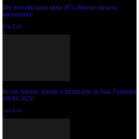
Din jurnalul unui ninja (87): Binecuvântarea
monotoniei
Iulia Radu
-
mai 8, 2025
0
Bryan Adams, acustic și fermecător la Sala Palatului
(30.04.2025)
Iulia Radu
-
mai 1, 2025
0