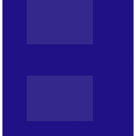
MASS MEDIA NEMUZICALA
170 de ani de România modernă. What’s
Next? la ediția a…
MASS MEDIA NEMUZICALA