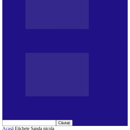
DE PĂSTRAT
Ziua internațională a Mării Negre (31.10)
DE PĂSTRAT
Ziua Internațională a Tigrului (29.07)
Acasă
Etichete
Sanda nicola