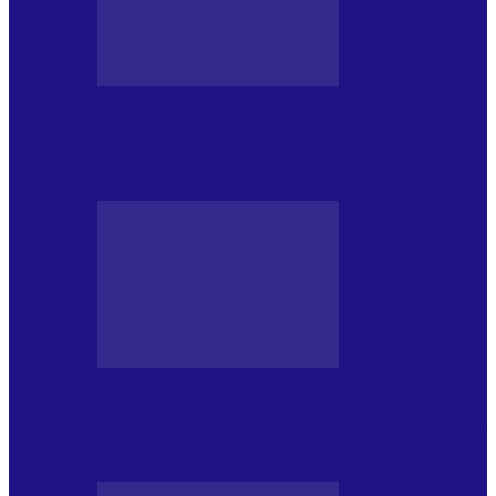
BLOGUL IULIEI
Din jurnalul unui ninja (121): Alfabetul
Improvizației și disciplina Spontaneității
BLOGUL IULIEI
Din jurnalul unui ninja (120): Masa mea și
alte revelații din…