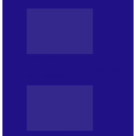
JURNALE DE P.A.E.
Foc de P.A.E. cu Andrei Partoș – ediția
952. Trei seriale…
JURNALE DE P.A.E.