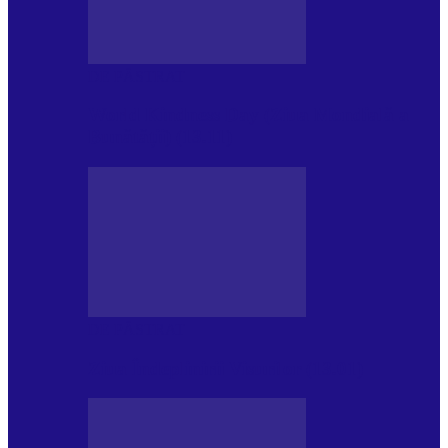
DE PĂSTRAT
World Kindness Day (Ziua Mondială a
Bunătății) (13.11)
DE PĂSTRAT
Ziua Îndeplinirii Visurilor (13.01)