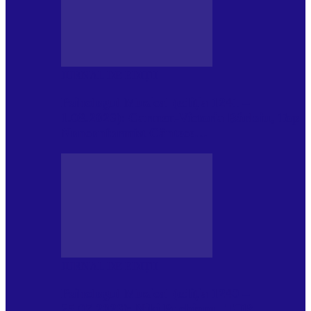
JURNAL DE EDIȚII
Psihologul Muzical (ediția 1241 –
1.08.2026): Carmen-Victoria Bârloiu, Top
Nonconformist Cântece…
JURNAL DE EDIȚII
Psihologul Muzical (ediția 1240 –
25.07.2026): Niki Puchianu, TOP