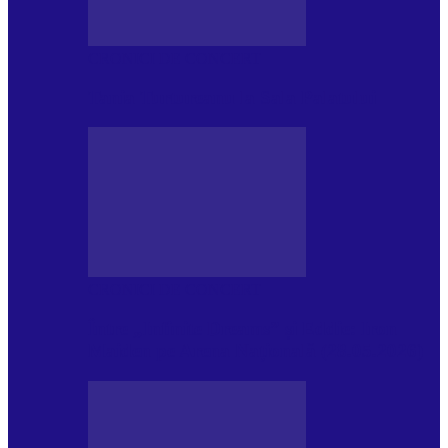
CRONICI DE CONCERT
Tania Turtureanu la Sala Palatului
CRONICI DE CONCERT
Între „Infinite Dreams” și Eddie: Iron
Maiden pe Arena Națională (28.05.2026)