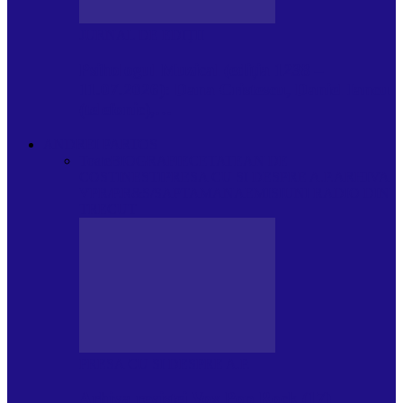
JURNAL DE EDIȚII
Psihologul Muzical (ediția 1238 –
11.07.2026): Dana Cristescu, Daniel Iancu
(telefonic),…
ANDREI PARTOS
Toate
BIOGRAFIE
CETATEAN DE
COSTINESTI
PRESA CU SI DESPRE A.P.
ARHIVA
VPR/P.R&S/SAPTAMANA
EMISIUNI RADIO DIN
TRECUT
PRESA CU SI DESPRE A.P.
Arhiva revistei Vox Pop Rock (17)