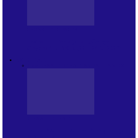
CRONICI DE CONCERT
Festivalul Internațional „George
Grigoriu” la Brăila (22 – 24.05.2026)
FOC DE P.A.E.
Toate
JURNALE DE P.A.E.
INVITATI LA VLOG
JURNALE DE P.A.E.
Foc de P.A.E. cu Andrei Partoș – ediția
953. Nicușor Dan…