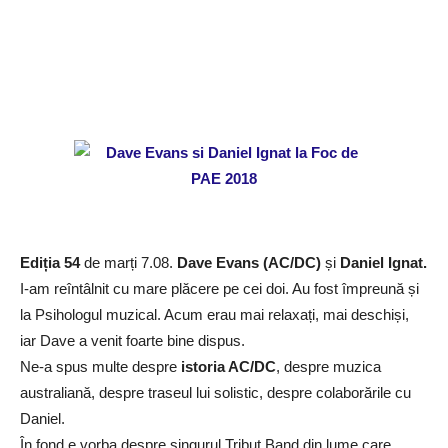
Ediția 54
de marți 7.08.
Dave Evans (AC/DC)
și
Daniel Ignat.
I-am reîntâlnit cu mare plăcere pe cei doi. Au fost împreună și
la Psihologul muzical. Acum erau mai relaxați, mai deschiși,
iar Dave a venit foarte bine dispus.
Ne-a spus multe despre
istoria AC/DC
, despre muzica
australiană, despre traseul lui solistic, despre colaborările cu
Daniel.
În fond e vorba despre singurul Tribut Band din lume care