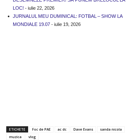
LOC!
- iulie 22, 2026
JURNALUL MEU DUMINICAL: FOTBAL – SHOW LA
MONDIALE 19.07
- iulie 19, 2026
ETICHETE
Foc de PAE
ac dc
Dave Evans
sanda nicola
muzica
vlog