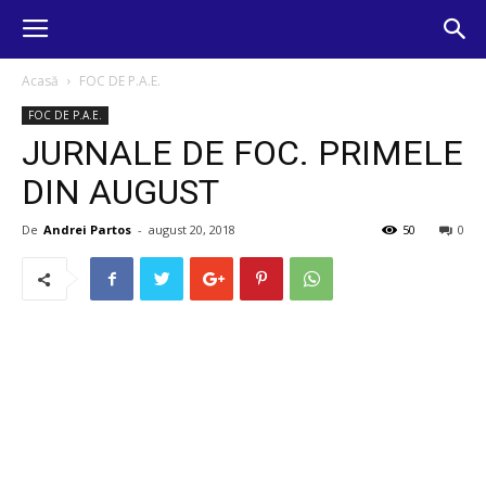
Acasă
FOC DE P.A.E.
FOC DE P.A.E.
JURNALE DE FOC. PRIMELE
DIN AUGUST
De
Andrei Partos
-
august 20, 2018
50
0