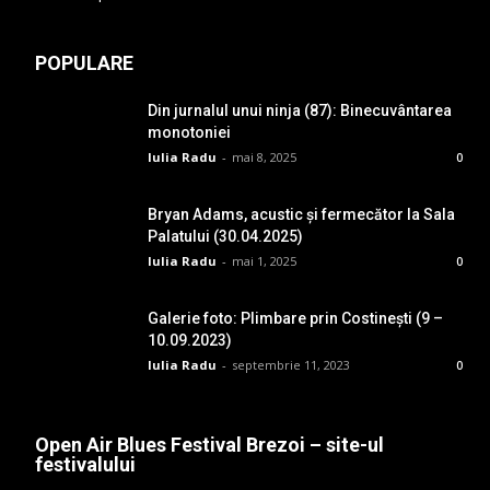
POPULARE
Din jurnalul unui ninja (87): Binecuvântarea
monotoniei
Iulia Radu
-
mai 8, 2025
0
Bryan Adams, acustic și fermecător la Sala
Palatului (30.04.2025)
Iulia Radu
-
mai 1, 2025
0
Galerie foto: Plimbare prin Costinești (9 –
10.09.2023)
Iulia Radu
-
septembrie 11, 2023
0
Open Air Blues Festival Brezoi – site-ul
festivalului