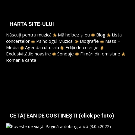
HARTA SITE-ULUI
Născuți pentru muzică
◉
Mă holbez și eu
◉
Blog
◉
Lista
concertelor
◉
Psihologul Muzical
◉
Biografie
◉
Mass –
Media
◉
Agenda culturala
◉
Ediții de colecție
◉
Exclusivitățile noastre
◉
Sondaje
◉
Filmări din emisiune
◉
Romania canta
CETĂȚEAN DE COSTINEȘTI (click pe foto)