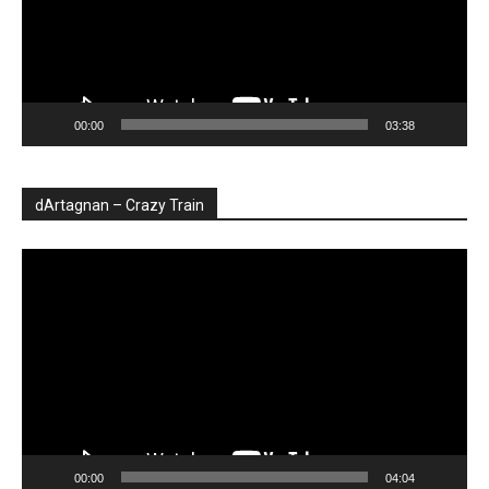
00:00
03:38
dArtagnan – Crazy Train
Player
video
00:00
04:04