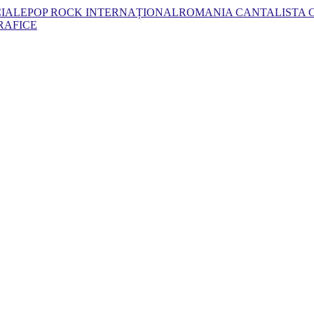
CIALE
POP ROCK INTERNAȚIONAL
ROMANIA CANTA
LISTA
RAFICE