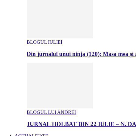
BLOGUL IULIEI
Din jurnalul unui ninja (120): Masa mea și a
BLOGUL LUI ANDREI
JURNAL HOLBAT DIN 22 IULIE – N.
ACTUALITATE