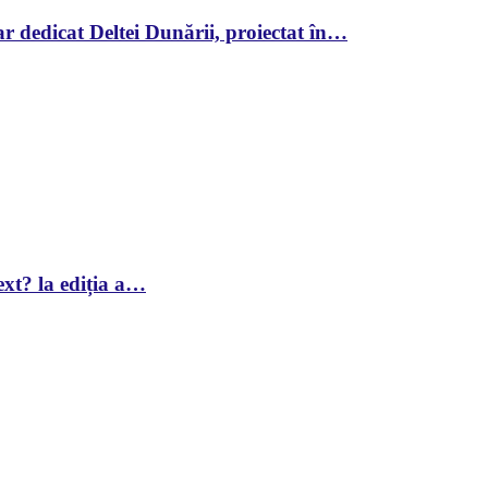
r dedicat Deltei Dunării, proiectat în…
xt? la ediția a…