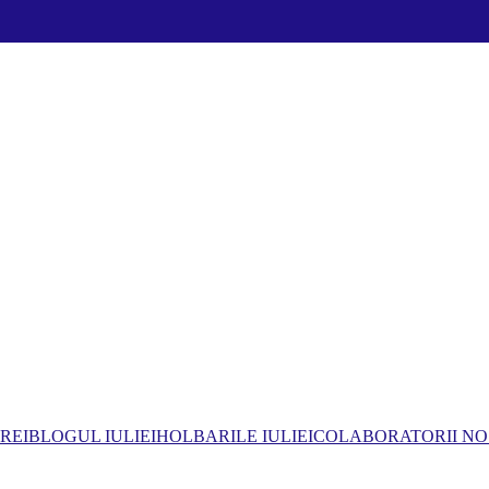
REI
BLOGUL IULIEI
HOLBARILE IULIEI
COLABORATORII NO