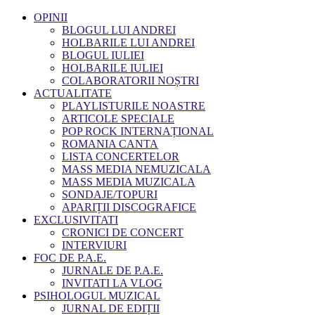
OPINII
BLOGUL LUI ANDREI
HOLBARILE LUI ANDREI
BLOGUL IULIEI
HOLBARILE IULIEI
COLABORATORII NOȘTRI
ACTUALITATE
PLAYLISTURILE NOASTRE
ARTICOLE SPECIALE
POP ROCK INTERNAȚIONAL
ROMANIA CANTA
LISTA CONCERTELOR
MASS MEDIA NEMUZICALA
MASS MEDIA MUZICALA
SONDAJE/TOPURI
APARIȚII DISCOGRAFICE
EXCLUSIVITATI
CRONICI DE CONCERT
INTERVIURI
FOC DE P.A.E.
JURNALE DE P.A.E.
INVITATI LA VLOG
PSIHOLOGUL MUZICAL
JURNAL DE EDIȚII