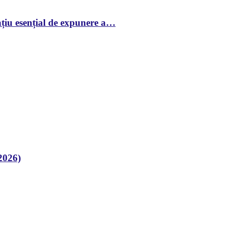
țiu esențial de expunere a…
2026)