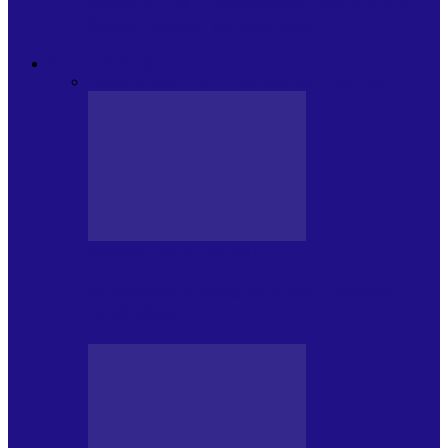
Modulul FNT Educațional, ediția a 5-a.
Spațiu esențial de expunere a…
EXCLUSIVITATI
Toate
CRONICI DE CONCERT
INTERVIURI
CRONICI DE CONCERT
Alexandru Andries în clubul Quantic
(2.06.2026)