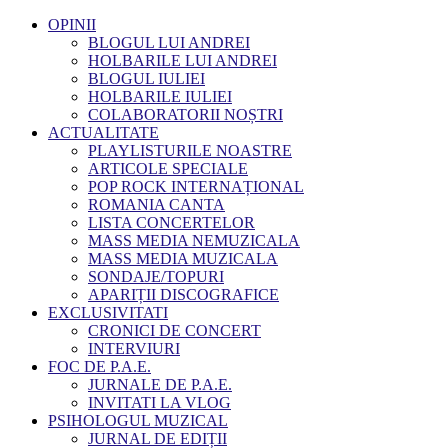
OPINII
BLOGUL LUI ANDREI
HOLBARILE LUI ANDREI
BLOGUL IULIEI
HOLBARILE IULIEI
COLABORATORII NOȘTRI
ACTUALITATE
PLAYLISTURILE NOASTRE
ARTICOLE SPECIALE
POP ROCK INTERNAȚIONAL
ROMANIA CANTA
LISTA CONCERTELOR
MASS MEDIA NEMUZICALA
MASS MEDIA MUZICALA
SONDAJE/TOPURI
APARIȚII DISCOGRAFICE
EXCLUSIVITATI
CRONICI DE CONCERT
INTERVIURI
FOC DE P.A.E.
JURNALE DE P.A.E.
INVITATI LA VLOG
PSIHOLOGUL MUZICAL
JURNAL DE EDIȚII