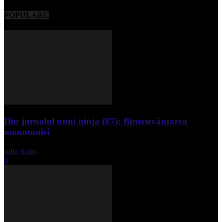
POPULARE
Din jurnalul unui ninja (87): Binecuvântarea
monotoniei
Iulia Radu
-
mai 8, 2025
0