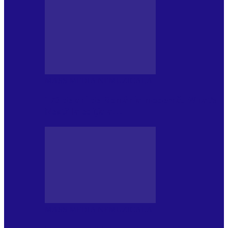
MASS MEDIA NEMUZICALA
170 de ani de România modernă. What’s
Next? la ediția a…
MASS MEDIA NEMUZICALA