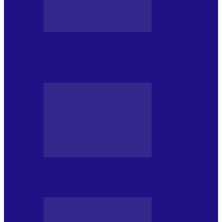
DE PĂSTRAT
World Kindness Day (Ziua Mondială a
Bunătății) (13.11)
DE PĂSTRAT
Ziua Îndeplinirii Visurilor (13.01)