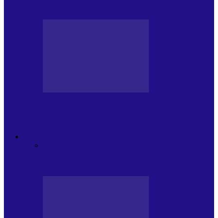
Arhiva revistei Vox Pop Rock (15)
PRESA CU SI DESPRE A.P.
Arhiva revistei Vox Pop Rock (14)
ARHIVA
Toate
ARTIȘTII PROPUN
AGENDA
CULTURALA
CALENDAR VOX POP ROCK
DE
PĂSTRAT
DARA ZICE…
RECOMANDARILE
MELE