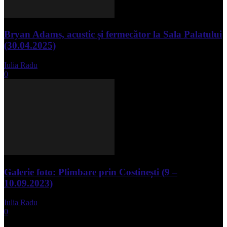
Bryan Adams, acustic și fermecător la Sala Palatului
(30.04.2025)
Iulia Radu
-
mai 1, 2025
0
Galerie foto: Plimbare prin Costinești (9 –
10.09.2023)
Iulia Radu
-
septembrie 11, 2023
0