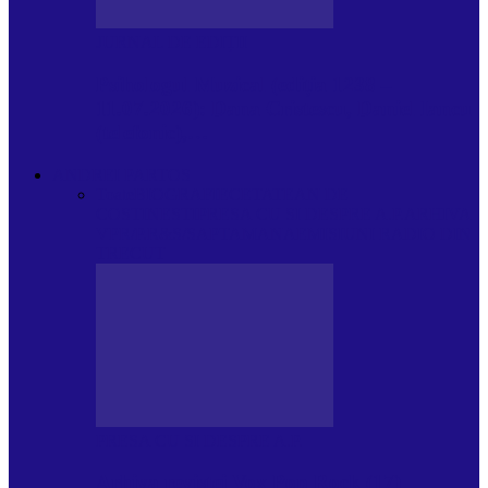
JURNAL DE EDIȚII
Psihologul Muzical (ediția 1238 –
11.07.2026): Dana Cristescu, Daniel Iancu
(telefonic),…
ANDREI PARTOS
Toate
BIOGRAFIE
CETATEAN DE
COSTINESTI
PRESA CU SI DESPRE A.P.
ARHIVA
VPR/P.R&S/SAPTAMANA
EMISIUNI RADIO DIN
TRECUT
PRESA CU SI DESPRE A.P.
Arhiva revistei Vox Pop Rock (17)