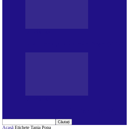
DE PĂSTRAT
Ziua internațională a Mării Negre (31.10)
DE PĂSTRAT
Ziua Internațională a Tigrului (29.07)
Acasă
Etichete
Tania Popa