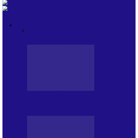
OPINII
Toate
BLOGUL LUI ANDREI
HOLBARILE LUI
ANDREI
BLOGUL IULIEI
HOLBARILE
IULIEI
COLABORATORII NOȘTRI
BLOGUL LUI ANDREI
77 DE MULȚUMIRI – DIN 2.08.