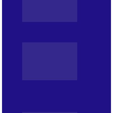
MASS MEDIA NEMUZICALA
Sfârșitul democrației așa cum o știm
MASS MEDIA NEMUZICALA
„Delta Sălbatică”, cel mai amplu
documentar dedicat Deltei Dunării,
proiectat în…