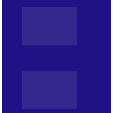
JURNALE DE P.A.E.
Foc de P.A.E. cu Andrei Partoș – ediția
952. Trei seriale…
JURNALE DE P.A.E.