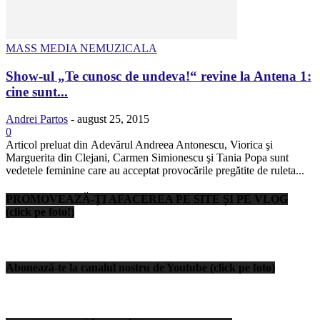
MASS MEDIA NEMUZICALA
Show-ul „Te cunosc de undeva!“ revine la Antena 1:
cine sunt...
Andrei Partos
-
august 25, 2015
0
Articol preluat din Adevărul Andreea Antonescu, Viorica şi
Marguerita din Clejani, Carmen Simionescu şi Tania Popa sunt
vedetele feminine care au acceptat provocările pregătite de ruleta...
PROMOVEAZĂ-ȚI AFACEREA PE SITE ȘI PE VLOG
(click pe foto!)
Abonează-te la canalul nostru de Youtube (click pe foto)