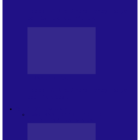
Foc de P.A.E. cu Andrei Partoș – ediția
951. Campionatul Mondial…
JURNALE DE P.A.E.
Foc de P.A.E. cu Andrei Partoș – ediția
950. V-a afectat…
PSIHOLOGUL MUZICAL
Toate
JURNAL DE EDIȚII
EDITII DE
COLECTIE
ARHIVA EMISIUNII