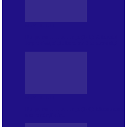
BLOGUL IULIEI
Din jurnalul unui ninja (121): Alfabetul
Improvizației și disciplina Spontaneității
BLOGUL IULIEI
Din jurnalul unui ninja (120): Masa mea și
alte revelații din…