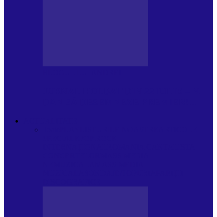
BLOGUL LUI ANDREI
JURNAL HOLBAT DIN 22 IULIE – N.
DAN SĂ DESEMNEZE PREMIER!…
ACTUALITATE
Toate
PLAYLISTURILE NOASTRE
ARTICOLE
SPECIALE
POP ROCK
INTERNAȚIONAL
ROMANIA CANTA
LISTA
CONCERTELOR
MASS MEDIA
NEMUZICALA
MASS MEDIA
MUZICALA
SONDAJE/TOPURI
APARIȚII
DISCOGRAFICE