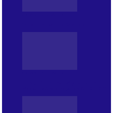
CRONICI DE CONCERT
Tania Turtureanu la Sala Palatului
CRONICI DE CONCERT
Între „Infinite Dreams” și Eddie: Iron
Maiden pe Arena Națională (28.05.2026)