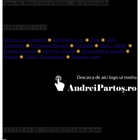
Open Air Blues Festival Brezoi – site-ul festivalului
HARTA SITE-ULUI
Născuți pentru muzică
◉
Mă holbez și eu
◉
Blog
◉
Lista
concertelor
◉
Psihologul Muzical
◉
Biografie
◉
Mass – Media
◉
Agenda culturala
◉
Ediții de colecție
◉
Exclusivitățile noastre
◉
Sondaje
◉
Filmări din emisiune
◉
Romania canta
CETĂȚEAN DE COSTINEȘTI (click pe foto)