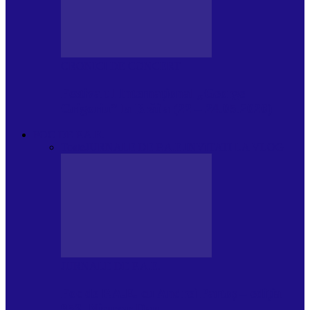
CRONICI DE CONCERT
Festivalul Internațional „George
Grigoriu” la Brăila (22 – 24.05.2026)
FOC DE P.A.E.
Toate
JURNALE DE P.A.E.
INVITATI LA VLOG
JURNALE DE P.A.E.
Foc de P.A.E. cu Andrei Partoș – ediția
953. Nicușor Dan…