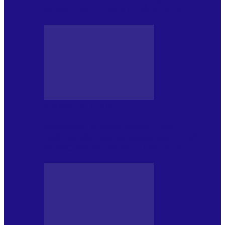
NONCONFORMIST CÂNTECE…
JURNAL DE EDIȚII
Psihologul Muzical (ediția 1239 –
18.07.2026): Walter Ghicolescu, TOP
NONCONFORMIST CÂNTECE…