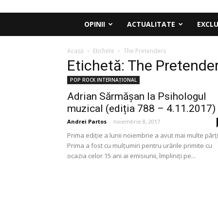
OPINII
ACTUALITATE
EXCLU
Acasă
Etichete
The Pretenders
Etichetă: The Pretende
POP ROCK INTERNAȚIONAL
Adrian Sărmășan la Psihologul
muzical (ediția 788 – 4.11.2017)
Andrei Partos
-
noiembrie 8, 2017
Prima ediție a lunii noiembrie a avut mai multe părți
Prima a fost cu mulțumiri pentru urările primite cu
ocazia celor 15 ani ai emisiunii, împliniți pe...