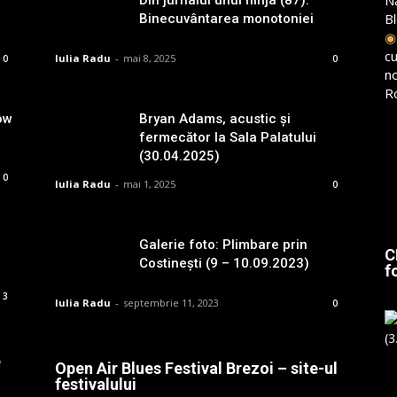
B
Binecuvântarea monotoniei
cu
Iulia Radu
-
mai 8, 2025
0
0
n
R
ow
Bryan Adams, acustic și
fermecător la Sala Palatului
(30.04.2025)
0
Iulia Radu
-
mai 1, 2025
0
Galerie foto: Plimbare prin
C
Costinești (9 – 10.09.2023)
f
3
Iulia Radu
-
septembrie 11, 2023
0
e
Open Air Blues Festival Brezoi – site-ul
festivalului