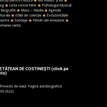
log
◉
Lista concertelor
◉
Psihologul Muzical
◉
Biografie
◉
Mass – Media
◉
Agenda
lturala
◉
Ediții de colecție
◉
Exclusivitățile
oastre
◉
Sondaje
◉
Filmări din emisiune
◉
omania canta
ETĂȚEAN DE COSTINEȘTI (click pe
oto)