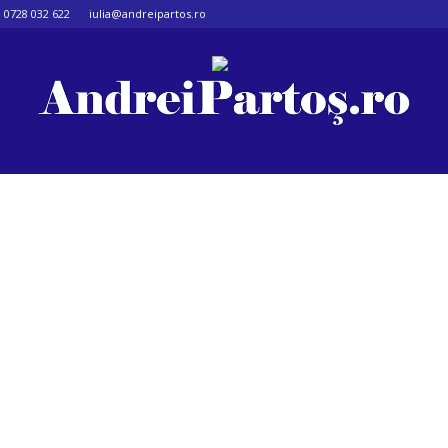
0728 032 622
iulia@andreipartos.ro