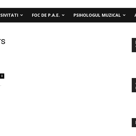
SIVITATI
FOC DE P.A.E.
PSIHOLOGUL MUZICAL
rs
0
.