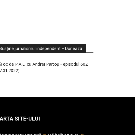
ondaje
ideo
Susține jurnalismul independent – Donează
ARTA SITE-ULUI
ăscuți pentru muzică
◉
Mă holbez și eu
◉