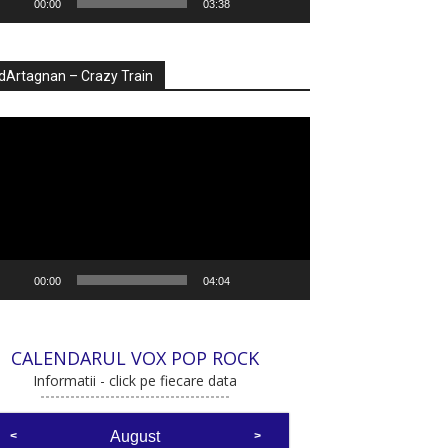
00:00
03:38
dArtagnan – Crazy Train
ayer
deo
00:00
04:04
CALENDARUL VOX POP ROCK
Informatii - click pe fiecare data
August