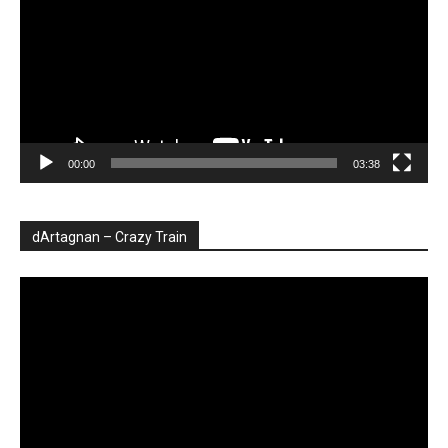
00:00
03:38
dArtagnan – Crazy Train
Player
video