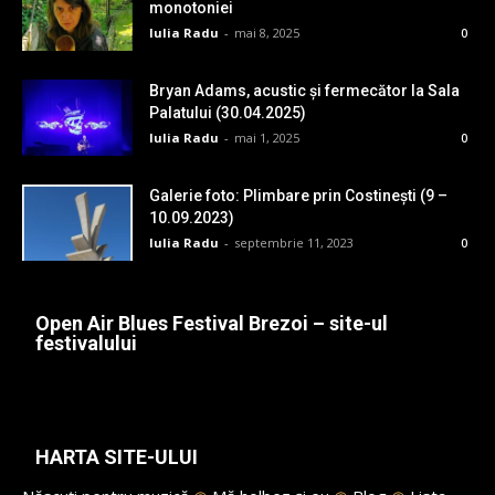
monotoniei
Iulia Radu
-
mai 8, 2025
0
Bryan Adams, acustic și fermecător la Sala
Palatului (30.04.2025)
Iulia Radu
-
mai 1, 2025
0
Galerie foto: Plimbare prin Costinești (9 –
10.09.2023)
Iulia Radu
-
septembrie 11, 2023
0
Open Air Blues Festival Brezoi – site-ul
festivalului
HARTA SITE-ULUI