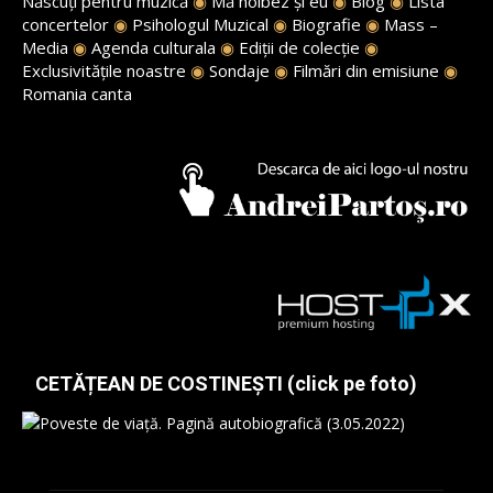
Născuți pentru muzică
◉
Mă holbez și eu
◉
Blog
◉
Lista
concertelor
◉
Psihologul Muzical
◉
Biografie
◉
Mass –
Media
◉
Agenda culturala
◉
Ediții de colecție
◉
Exclusivitățile noastre
◉
Sondaje
◉
Filmări din emisiune
◉
Romania canta
CETĂȚEAN DE COSTINEȘTI (click pe foto)