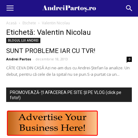
Acasă
Etichete
Valentin Nicolau
Etichetă: Valentin Nicolau
BLOGUL LUI ANDREI
SUNT PROBLEME IAR CU TVR!
Andrei Partos
-
decembrie 18, 2013
0
CÂTE CEVA DIN CASĂ Azi ne-am dus cu Andrei-Ştefan la analize. Un
debut, pentru că cele de la spital nu se pun.S-a purtat ca un...
PROMOVEAZĂ-ȚI AFACEREA PE SITE ȘI PE VLOG (click pe
foto!)