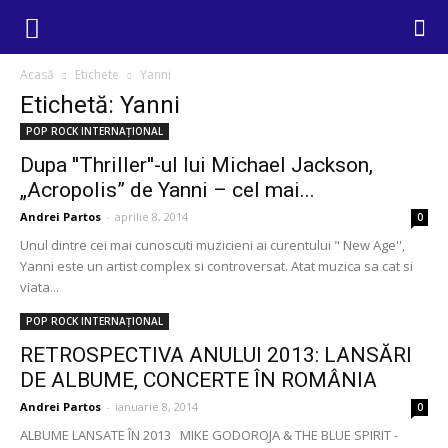
Acasă
Etichete
Yanni
Etichetă: Yanni
POP ROCK INTERNAȚIONAL
Dupa ''Thriller''-ul lui Michael Jackson,
„Acropolis” de Yanni – cel mai...
Andrei Partos
-
aprilie 8, 2014
0
Unul dintre cei mai cunoscuti muzicieni ai curentului " New Age'',
Yanni este un artist complex si controversat. Atat muzica sa cat si
viata...
POP ROCK INTERNAȚIONAL
RETROSPECTIVA ANULUI 2013: LANSĂRI
DE ALBUME, CONCERTE ÎN ROMÂNIA
Andrei Partos
-
ianuarie 8, 2014
0
ALBUME LANSATE ÎN 2013 MIKE GODOROJA & THE BLUE SPIRIT -