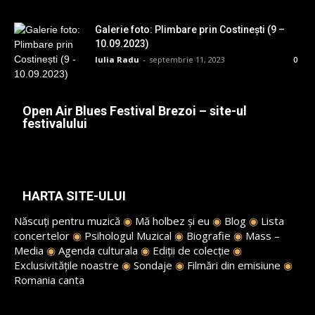
Galerie foto: Plimbare prin Costinești (9 –
10.09.2023)
Iulia Radu
-
septembrie 11, 2023
0
Open Air Blues Festival Brezoi – site-ul
festivalului
HARTA SITE-ULUI
Născuți pentru muzică
◉
Mă holbez și eu
◉
Blog
◉
Lista
concertelor
◉
Psihologul Muzical
◉
Biografie
◉
Mass –
Media
◉
Agenda culturala
◉
Ediții de colecție
◉
Exclusivitățile noastre
◉
Sondaje
◉
Filmări din emisiune
◉
Romania canta