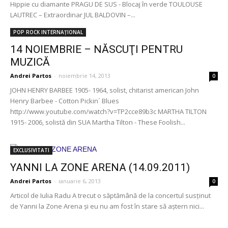
Hippie cu diamante PRAGU DE SUS - Blocaj în verde TOULOUSE
LAUTREC – Extraordinar JUL BALDOVIN –...
POP ROCK INTERNAȚIONAL
14 NOIEMBRIE – NĂSCUŢI PENTRU
MUZICĂ
Andrei Partos
-
noiembrie 14, 2013
0
JOHN HENRY BARBEE 1905- 1964, solist, chitarist american John
Henry Barbee - Cotton Pickin´ Blues
http://www.youtube.com/watch?v=TP2cce89b3c MARTHA TILTON
1915- 2006, solistă din SUA Martha Tilton - These Foolish...
EXCLUSIVITATI
YANNI LA ZONE ARENA (14.09.2011)
Andrei Partos
-
ianuarie 6, 2013
0
Articol de Iulia Radu A trecut o săptămână de la concertul susţinut
de Yanni la Zone Arena şi eu nu am fost în stare să aştern nici...