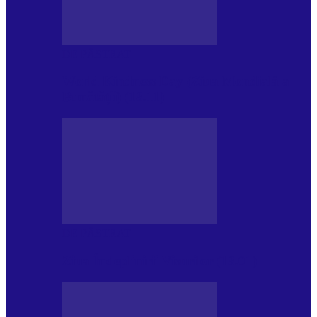
DE PĂSTRAT
World Kindness Day (Ziua Mondială a
Bunătății) (13.11)
DE PĂSTRAT
Ziua Îndeplinirii Visurilor (13.01)