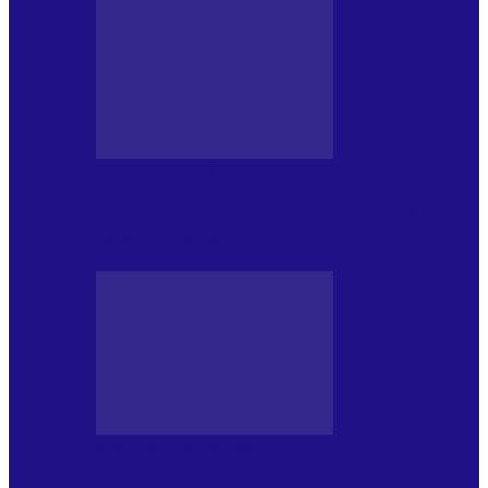
MASS MEDIA NEMUZICALA
170 de ani de România modernă. What’s
Next? la ediția a…
MASS MEDIA NEMUZICALA