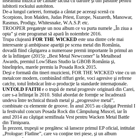
înseamnă muzică de calitate făcută cu dăruire şi din pasiune pentru
iubitorii rockului autohton.
De-a lungul carierei, formaţia a cântat pe aceeaşi scenă cu
Scorpions, Iron Maiden, Judas Priest, Europe, Nazareth, Manowar,
Rasmus, Prodigy, Whitesnake, W.A.S.P. etc.
TROOPER pregateşte un nou album ce va purta numele „În ziua a
opta” şi este programat să apară în noiembrie 2016.
Trupa clujeană
FOR THE WICKED
este una dintre cele mai
interesante şi ambiţioase apariţii pe scena metal din România,
dovadă fiind câştigarea a numeroase premii importante în primul an
de la înfiinţare (2015): „Best Metal Newcomer” la Metalhead
Awards, premiul Low5Bass Studio la GBOB România şi,
bineînţeles, marele premiu la Posada Rock 2015.
Deşi e formată din tineri muzicieni, FOR THE WICKED vine cu un
metalcore modern, combinând riffuri grele, voci agresive şi refrene
catchy, totul îmbrăcat într-o producţie la standarde internaţionale.
UNTOLD FAITH
e o trupă de metal progresiv originară din Carei,
care s-a înfiinţat în 2010. Stilul abordat de formţie se încadrează
undeva între technical thrash metal şi „progressive metal”,
combinate cu elemente de groove. În anul 2015 au câştigat Premiul I
la festivalul concurs Posada Rock din Câmpulung Muscel, iar în
anul 2014 au câştigat semifinala Vest pentru Wacken Metal Battle
din Timişoara.
În prezent, trupeşii se pregătesc să lanseze primul EP oficial, intitulat
„Prologue: Flatline”, care va conţine trei piese, şi un album