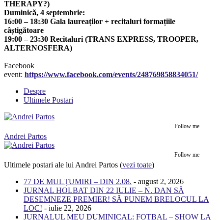
THERAPY?)
Duminică, 4 septembrie:
16:00 – 18:30 Gala laureaților + recitaluri formațiile
câștigătoare
19:00 – 23:30 Recitaluri (TRANS EXPRESS, TROOPER,
ALTERNOSFERA)
Facebook
event:
https://www.facebook.com/events/248769858834051/
Despre
Ultimele Postari
Follow me
Andrei Partos
Follow me
Ultimele postari ale lui Andrei Partos
(
vezi toate
)
77 DE MULȚUMIRI – DIN 2.08.
- august 2, 2026
JURNAL HOLBAT DIN 22 IULIE – N. DAN SĂ
DESEMNEZE PREMIER! SĂ PUNEM BRELOCUL LA
LOC!
- iulie 22, 2026
JURNALUL MEU DUMINICAL: FOTBAL – SHOW LA