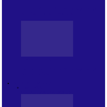
Foc de P.A.E. cu Andrei Partoș – ediția
951. Campionatul Mondial…
JURNALE DE P.A.E.
Foc de P.A.E. cu Andrei Partoș – ediția
950. V-a afectat…
PSIHOLOGUL MUZICAL
Toate
JURNAL DE EDIȚII
EDITII DE
COLECTIE
ARHIVA EMISIUNII