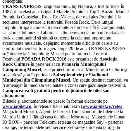
conceptual.
TRANS EXPRESS
, originară din Cluj-Napoca, a fost formată în
1987, în acelaşi an câştigând Marele Premiu la Top T Buzău, Marele
Premiu la Constelaţii Rock Rm.Vâlcea, dar mai ales Premiul 1 la
secţiunea interpretare la festivalul Posada Rock. De-a lungul
timpului, trupa a cunoscut mai multe schimbări atât în componenţă,
cât şi în stilul muzical abordat – din heavy metal în hard rock/clasic
rock -, continuând să suţină concerte la cele mai importante
evenimente muzicale, depăşind momentele dificile cu care s-au
confruntat membrii formaţiei. După 29 de ani, TRANS EXPRESS
se întoarce la Câmpulung Muscel pentru un recital unicat.
Festivalul
POSADA ROCK 2016
este organizat de
Asociația
Rock Culture
în parteneriat cu
Primăria Municipiului
Câmpulung Muscel
, este proiect prioritar al Ministerului Culturii şi
se va desfăşura în perioada
2-4 septembrie pe Stadionul
Municipal din Câmpulung Muscel
. Un spaţiu destinat campării va
fi amenajat în imediata vecinătate a zonei care găzduieşte festivalul.
Camparea va fi gratuită pentru deţinătorii de bilet sau
abonament
.
Biletele şi abonamentele se găsesc în format electronic pe
www.iabilet.ro
, în reţeaua fizică iabilet.ro (
www.iabilet.ro/retea
–
Magazinul Muzica, Agenţiile Perfect Tour, stand-ul de bilete de la
Metrou Unirii 1 (lângă casa de bilete Metrorex), Magazinele Uman,
IQ BOX – partener Telekom, reţeaua de magazine Say – partener
Orange, pe terminalele self-service ZebraPay din toată ţara) şi la