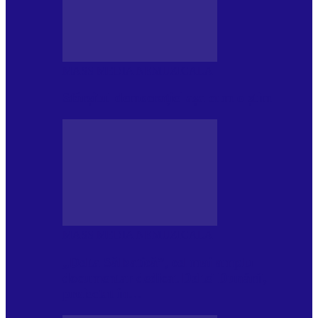
MASS MEDIA NEMUZICALA
Sfârșitul democrației așa cum o știm
MASS MEDIA NEMUZICALA
„Delta Sălbatică”, cel mai amplu
documentar dedicat Deltei Dunării,
proiectat în…