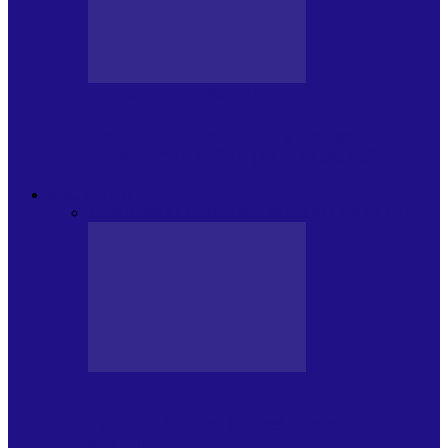
CRONICI DE CONCERT
Festivalul Internațional „George
Grigoriu” la Brăila (22 – 24.05.2026)
FOC DE P.A.E.
Toate
JURNALE DE P.A.E.
INVITATI LA VLOG
JURNALE DE P.A.E.
Foc de P.A.E. cu Andrei Partoș – ediția
953. Nicușor Dan…