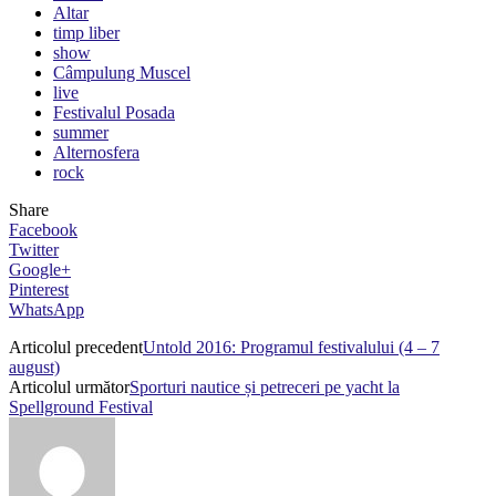
Altar
timp liber
show
Câmpulung Muscel
live
Festivalul Posada
summer
Alternosfera
rock
Share
Facebook
Twitter
Google+
Pinterest
WhatsApp
Articolul precedent
Untold 2016: Programul festivalului (4 – 7
august)
Articolul următor
Sporturi nautice și petreceri pe yacht la
Spellground Festival