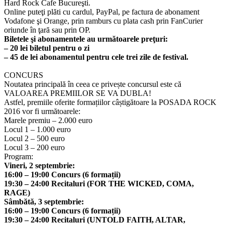
Hard Rock Cafe Bucureşti.
Online puteţi plăti cu cardul, PayPal, pe factura de abonament
Vodafone şi Orange, prin ramburs cu plata cash prin FanCurier
oriunde în ţară sau prin OP.
Biletele şi abonamentele au următoarele preţuri:
– 20 lei biletul pentru o zi
– 45 de lei abonamentul pentru cele trei zile de festival.
CONCURS
Noutatea principală în ceea ce privește concursul este că
VALOAREA PREMIILOR SE VA DUBLA!
Astfel, premiile oferite formațiilor câștigătoare la POSADA ROCK
2016 vor fi următoarele:
Marele premiu – 2.000 euro
Locul 1 – 1.000 euro
Locul 2 – 500 euro
Locul 3 – 200 euro
Program:
Vineri, 2 septembrie:
16:00 – 19:00 Concurs (6 formații)
19:30 – 24:00 Recitaluri (FOR THE WICKED, COMA,
RAGE)
Sâmbătă, 3 septembrie:
16:00 – 19:00 Concurs (6 formații)
19:30 – 24:00 Recitaluri (UNTOLD FAITH, ALTAR,