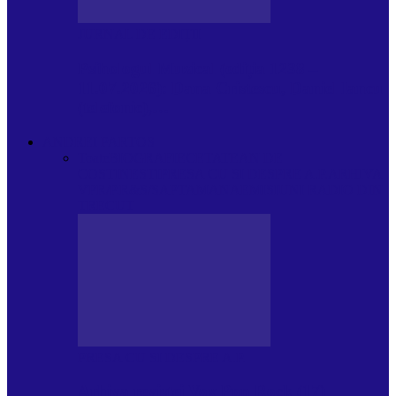
JURNAL DE EDIȚII
Psihologul Muzical (ediția 1238 –
11.07.2026): Dana Cristescu, Daniel Iancu
(telefonic),…
ANDREI PARTOS
Toate
BIOGRAFIE
CETATEAN DE
COSTINESTI
PRESA CU SI DESPRE A.P.
ARHIVA
VPR/P.R&S/SAPTAMANA
EMISIUNI RADIO DIN
TRECUT
PRESA CU SI DESPRE A.P.
Arhiva revistei Vox Pop Rock (17)