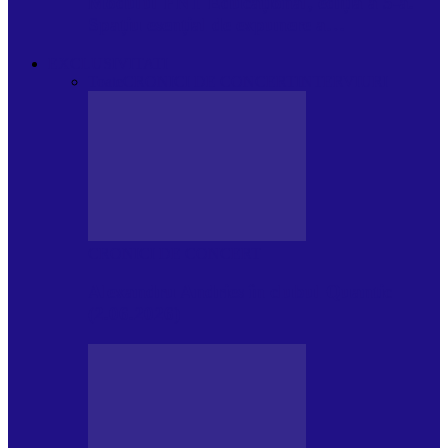
Modulul FNT Educațional, ediția a 5-a.
Spațiu esențial de expunere a…
EXCLUSIVITATI
Toate
CRONICI DE CONCERT
INTERVIURI
CRONICI DE CONCERT
Alexandru Andries în clubul Quantic
(2.06.2026)