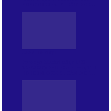
NONCONFORMIST CÂNTECE…
JURNAL DE EDIȚII
Psihologul Muzical (ediția 1239 –
18.07.2026): Walter Ghicolescu, TOP
NONCONFORMIST CÂNTECE…