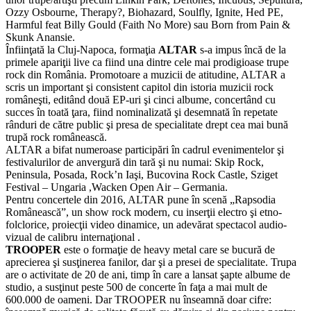
Ozzy Osbourne, Therapy?, Biohazard, Soulfly, Ignite, Hed PE,
Harmful feat Billy Gould (Faith No More) sau Born from Pain &
Skunk Anansie.
Înfiinţată la Cluj-Napoca, formaţia
ALTAR
s-a impus încă de la
primele apariţii live ca fiind una dintre cele mai prodigioase trupe
rock din România. Promotoare a muzicii de atitudine, ALTAR a
scris un important şi consistent capitol din istoria muzicii rock
româneşti, editând două EP-uri şi cinci albume, concertând cu
succes în toată ţara, fiind nominalizată şi desemnată în repetate
rânduri de către public şi presa de specialitate drept cea mai bună
trupă rock românească.
ALTAR a bifat numeroase participări în cadrul evenimentelor şi
festivalurilor de anvergură din tară şi nu numai: Skip Rock,
Peninsula, Posada, Rock’n Iaşi, Bucovina Rock Castle, Sziget
Festival – Ungaria ,Wacken Open Air – Germania.
Pentru concertele din 2016, ALTAR pune în scenă „Rapsodia
Românească”, un show rock modern, cu inserţii electro şi etno-
folclorice, proiecţii video dinamice, un adevărat spectacol audio-
vizual de calibru internaţional .
TROOPER
este o formaţie de heavy metal care se bucură de
aprecierea şi susţinerea fanilor, dar şi a presei de specialitate. Trupa
are o activitate de 20 de ani, timp în care a lansat şapte albume de
studio, a susţinut peste 500 de concerte în faţa a mai mult de
600.000 de oameni. Dar TROOPER nu înseamnă doar cifre: