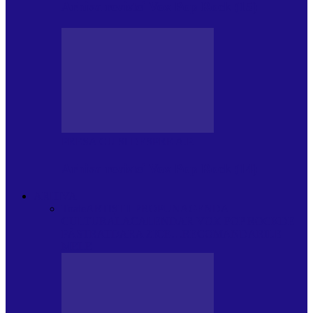
Arhiva revistei Vox Pop Rock (15)
PRESA CU SI DESPRE A.P.
Arhiva revistei Vox Pop Rock (14)
ARHIVA
Toate
ARTIȘTII PROPUN
AGENDA
CULTURALA
CALENDAR VOX POP ROCK
DE
PĂSTRAT
DARA ZICE…
RECOMANDARILE
MELE