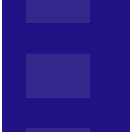
BLOGUL IULIEI
Din jurnalul unui ninja (121): Alfabetul
Improvizației și disciplina Spontaneității
BLOGUL IULIEI
Din jurnalul unui ninja (120): Masa mea și
alte revelații din…