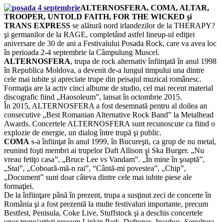
ALTERNOSFERA, COMA, ALTAR,
TROOPER, UNTOLD FAITH, FOR THE WICKED şi
TRANS EXPRESS
se alătură nord irlandezilor de la THERAPY?
şi germanilor de la RAGE, completând astfel lineup-ul ediţiei
aniversare de 30 de ani a Festivalului Posada Rock, care va avea loc
în perioada 2-4 septembrie la Câmpulung Muscel.
ALTERNOSFERA
, trupa de rock alternativ înfiinţată în anul 1998
în Republica Moldova, a devenit de-a lungul timpului una dintre
cele mai iubite şi apreciate trupe din peisajul muzical românesc.
Formaţia are la activ cinci albume de studio, cel mai recent material
discografic fiind „Haosoleum”, lansat în octombrie 2015.
În 2015, ALTERNOSFERA a fost desemnată pentru al doilea an
consecutive „Best Romanian Alternative Rock Band” la Metalhead
Awards. Concertele ALTERNOSFERA sunt recunoscute ca fiind o
explozie de energie, un dialog între trupă şi public.
COMA
s-a înfiinţat în anul 1999, în Bucureşti, ca grup de nu metal,
reunind foşti membri ai trupelor Daft Allison şi Ska Burger. „Nu
vreau fetiţo casa”, „Bruce Lee vs Vandam”. „În mine în şoaptă”,
„Stai”, „Coboară-mă-n rai”, “Cântă-mi povestea”, „Chip”,
„Document” sunt doar câteva dintre cele mai iubite piese ale
formaţiei.
De la înfiinţare până în prezent, trupa a susţinut zeci de concerte în
România şi a fost prezentă la multe festivaluri importante, precum
Bestfest, Penisula, Coke Live, Stuffstock şi a deschis concertele
unor trupe/artişti precum Linkin Park, Deftones, Incubus, Sepultura,