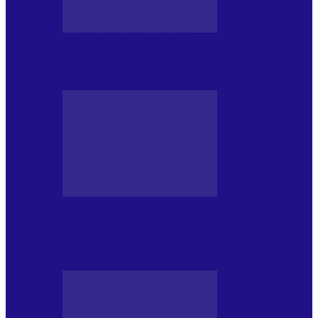
CRONICI DE CONCERT
Tania Turtureanu la Sala Palatului
CRONICI DE CONCERT
Între „Infinite Dreams” și Eddie: Iron
Maiden pe Arena Națională (28.05.2026)