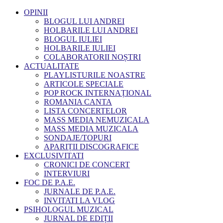
OPINII
BLOGUL LUI ANDREI
HOLBARILE LUI ANDREI
BLOGUL IULIEI
HOLBARILE IULIEI
COLABORATORII NOȘTRI
ACTUALITATE
PLAYLISTURILE NOASTRE
ARTICOLE SPECIALE
POP ROCK INTERNAȚIONAL
ROMANIA CANTA
LISTA CONCERTELOR
MASS MEDIA NEMUZICALA
MASS MEDIA MUZICALA
SONDAJE/TOPURI
APARIȚII DISCOGRAFICE
EXCLUSIVITATI
CRONICI DE CONCERT
INTERVIURI
FOC DE P.A.E.
JURNALE DE P.A.E.
INVITATI LA VLOG
PSIHOLOGUL MUZICAL
JURNAL DE EDIȚII