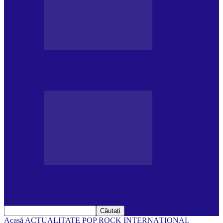
DE PĂSTRAT
Ziua internațională a Mării Negre (31.10)
DE PĂSTRAT
Ziua Internațională a Tigrului (29.07)
Acasă
ACTUALITATE
POP ROCK INTERNAȚIONAL