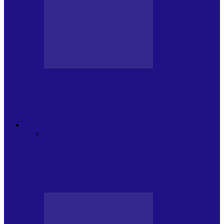
BLOGUL LUI ANDREI
JURNAL HOLBAT DIN 22 IULIE – N.
DAN SĂ DESEMNEZE PREMIER!…
ACTUALITATE
Toate
PLAYLISTURILE NOASTRE
ARTICOLE
SPECIALE
POP ROCK
INTERNAȚIONAL
ROMANIA CANTA
LISTA
CONCERTELOR
MASS MEDIA
NEMUZICALA
MASS MEDIA
MUZICALA
SONDAJE/TOPURI
APARIȚII
DISCOGRAFICE