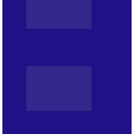
JURNAL DE EDIȚII
Psihologul Muzical (ediția 1241 –
1.08.2026): Carmen-Victoria Bârloiu, Top
Nonconformist Cântece…
JURNAL DE EDIȚII
Psihologul Muzical (ediția 1240 –
25.07.2026): Niki Puchianu, TOP