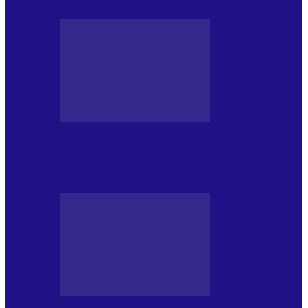
JURNALE DE P.A.E.
Foc de P.A.E. cu Andrei Partoș – ediția
952. Trei seriale…
JURNALE DE P.A.E.