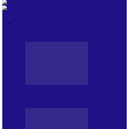
OPINII
Toate
BLOGUL LUI ANDREI
HOLBARILE LUI
ANDREI
BLOGUL IULIEI
HOLBARILE
IULIEI
COLABORATORII NOȘTRI
BLOGUL LUI ANDREI
77 DE MULȚUMIRI – DIN 2.08.