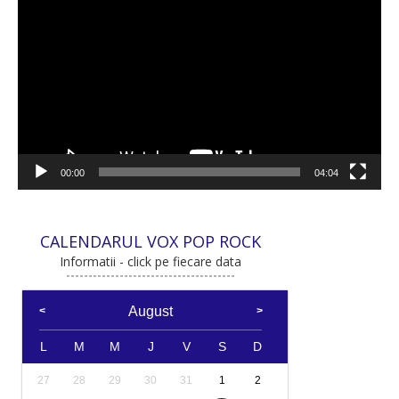
video
00:00
04:04
CALENDARUL VOX POP ROCK
Informatii - click pe fiecare data
August
L
M
M
J
V
S
D
27
28
29
30
31
1
2