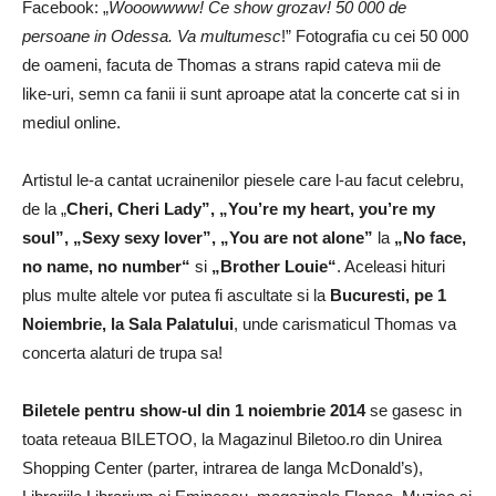
Facebook: „
Wooowwww! Ce show grozav! 50 000 de
persoane in Odessa. Va multumesc
!” Fotografia cu cei 50 000
de oameni, facuta de Thomas a strans rapid cateva mii de
like-uri, semn ca fanii ii sunt aproape atat la concerte cat si in
mediul online.
Artistul le-a cantat ucrainenilor piesele care l-au facut celebru,
de la „
Cheri, Cheri Lady”, „You’re my heart, you’re my
soul”, „Sexy sexy lover”, „You are not alone”
la
„No face,
no name, no number“
si
„Brother Louie“
. Aceleasi hituri
plus multe altele vor putea fi ascultate si la
Bucuresti, pe 1
Noiembrie, la Sala Palatului
, unde carismaticul Thomas va
concerta alaturi de trupa sa!
Biletele pentru show-ul din 1 noiembrie 2014
se gasesc in
toata reteaua BILETOO, la Magazinul Biletoo.ro din Unirea
Shopping Center (parter, intrarea de langa McDonald’s),