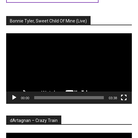
Bonnie Tyler, Sweet Child Of Mine (Live)
Player
video
00:00
03:38
dArtagnan – Crazy Train
Player