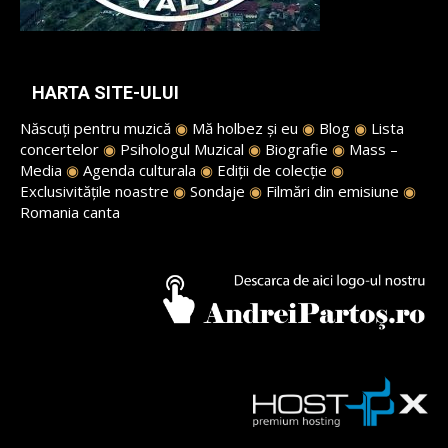
HARTA SITE-ULUI
Născuți pentru muzică
◉
Mă holbez și eu
◉
Blog
◉
Lista
concertelor
◉
Psihologul Muzical
◉
Biografie
◉
Mass –
Media
◉
Agenda culturala
◉
Ediții de colecție
◉
Exclusivitățile noastre
◉
Sondaje
◉
Filmări din emisiune
◉
Romania canta