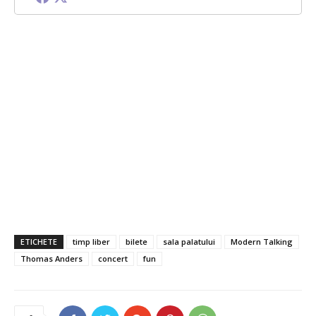
ETICHETE
timp liber
bilete
sala palatului
Modern Talking
Thomas Anders
concert
fun