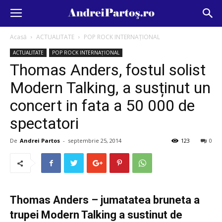
Acasă
ACTUALITATE
POP ROCK INTERNAȚIONAL
ACTUALITATE
POP ROCK INTERNAȚIONAL
Thomas Anders, fostul solist
Modern Talking, a susținut un
concert in fata a 50 000 de
spectatori
De
Andrei Partos
-
septembrie 25, 2014
123
0
Thomas Anders – jumatatea bruneta a
trupei Modern Talking a sustinut de