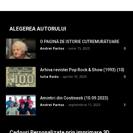
ALEGEREA AUTORULUI
O PAGINĂ DE ISTORIE CUTREMURĂTOARE
Andrei Partos
-
iunie 15, 2023
0
Arhiva revistei Pop Rock & Show (1993) (10)
Iulia Radu
-
aprilie 10, 2024
0
Amintiri din Costinesti (10.09.2023)
Andrei Partos
-
septembrie 11, 2023
3
Cadouri Personalizate prin imprimare 3D