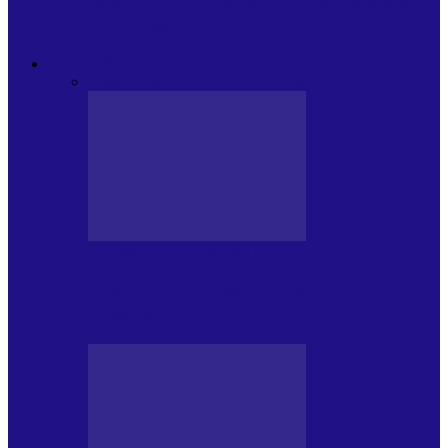
Modulul FNT Educațional, ediția a 5-a.
Spațiu esențial de expunere a…
EXCLUSIVITATI
Toate
CRONICI DE CONCERT
INTERVIURI
CRONICI DE CONCERT
Alexandru Andries în clubul Quantic
(2.06.2026)