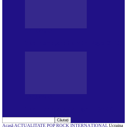
DE PĂSTRAT
Ziua internațională a Mării Negre (31.10)
DE PĂSTRAT
Ziua Internațională a Tigrului (29.07)
Acasă
ACTUALITATE
POP ROCK INTERNAȚIONAL
Ucraina