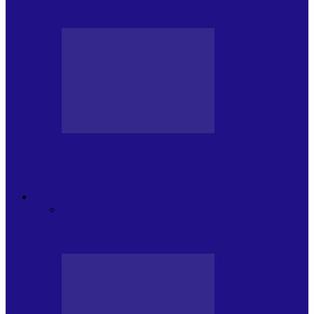
Arhiva revistei Vox Pop Rock (15)
PRESA CU SI DESPRE A.P.
Arhiva revistei Vox Pop Rock (14)
ARHIVA
Toate
ARTIȘTII PROPUN
AGENDA
CULTURALA
CALENDAR VOX POP ROCK
DE
PĂSTRAT
DARA ZICE…
RECOMANDARILE
MELE