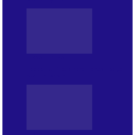
JURNALE DE P.A.E.
Foc de P.A.E. cu Andrei Partoș – ediția
952. Trei seriale…
JURNALE DE P.A.E.