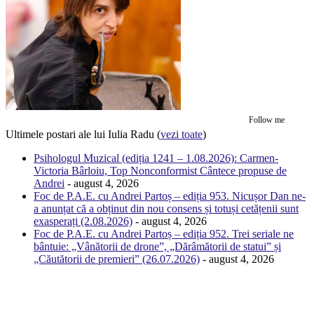
Follow me
Ultimele postari ale lui Iulia Radu
(
vezi toate
)
Psihologul Muzical (ediția 1241 – 1.08.2026): Carmen-
Victoria Bârloiu, Top Nonconformist Cântece propuse de
Andrei
- august 4, 2026
Foc de P.A.E. cu Andrei Partoș – ediția 953. Nicușor Dan ne-
a anunțat că a obținut din nou consens și totuși cetățenii sunt
exasperați (2.08.2026)
- august 4, 2026
Foc de P.A.E. cu Andrei Partoș – ediția 952. Trei seriale ne
bântuie: „Vânătorii de drone”, „Dărâmătorii de statui” și
„Căutătorii de premieri” (26.07.2026)
- august 4, 2026