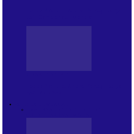
Foc de P.A.E. cu Andrei Partoș – ediția
951. Campionatul Mondial…
JURNALE DE P.A.E.
Foc de P.A.E. cu Andrei Partoș – ediția
950. V-a afectat…
PSIHOLOGUL MUZICAL
Toate
JURNAL DE EDIȚII
EDITII DE
COLECTIE
ARHIVA EMISIUNII