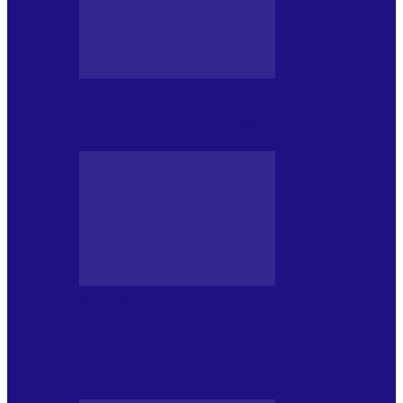
MASS MEDIA NEMUZICALA
Sfârșitul democrației așa cum o știm
MASS MEDIA NEMUZICALA
„Delta Sălbatică”, cel mai amplu
documentar dedicat Deltei Dunării,
proiectat în…