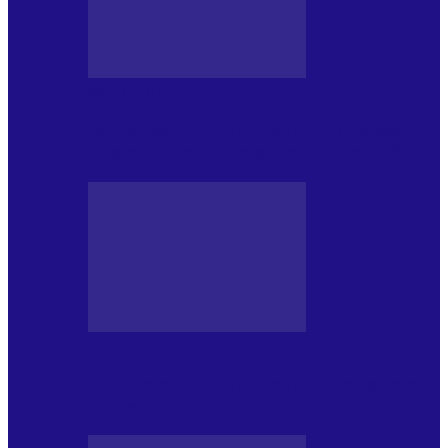
BLOGUL IULIEI
Din jurnalul unui ninja (121): Alfabetul
Improvizației și disciplina Spontaneității
BLOGUL IULIEI
Din jurnalul unui ninja (120): Masa mea și
alte revelații din…