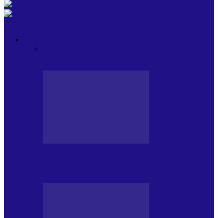
OPINII
Toate
BLOGUL LUI ANDREI
HOLBARILE LUI
ANDREI
BLOGUL IULIEI
HOLBARILE
IULIEI
COLABORATORII NOȘTRI
BLOGUL LUI ANDREI
77 DE MULȚUMIRI – DIN 2.08.