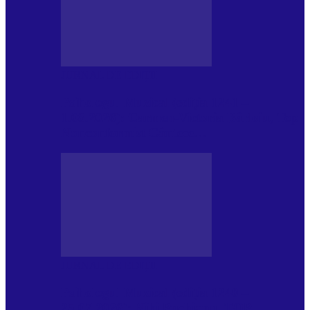
JURNAL DE EDIȚII
Psihologul Muzical (ediția 1241 –
1.08.2026): Carmen-Victoria Bârloiu, Top
Nonconformist Cântece…
JURNAL DE EDIȚII
Psihologul Muzical (ediția 1240 –
25.07.2026): Niki Puchianu, TOP