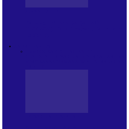
JURNAL DE EDIȚII
Psihologul Muzical (ediția 1238 –
11.07.2026): Dana Cristescu, Daniel Iancu
(telefonic),…
ANDREI PARTOS
Toate
BIOGRAFIE
CETATEAN DE
COSTINESTI
PRESA CU SI DESPRE A.P.
ARHIVA
VPR/P.R&S/SAPTAMANA
EMISIUNI RADIO DIN
TRECUT
PRESA CU SI DESPRE A.P.
Arhiva revistei Vox Pop Rock (17)