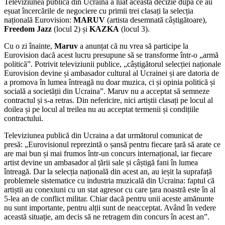
Televiziunea publică din Ucraina a luat această decizie după ce au
eșuat încercările de negociere cu primii trei clasați la selecția
națională Eurovision:
MARUV
(artista desemnată câștigătoare),
Freedom Jazz
(locul 2) și
KAZKA
(locul 3).
Cu o zi înainte,
Maruv
a anunțat că nu vrea să participe la
Eurovision dacă acest lucru presupune să se transforme într-o „armă
politică”. Potrivit televiziunii publice, „câștigătorul selecției naționale
Eurovision devine și ambasador cultural al Ucrainei și are datoria de
a promova în lumea întreagă nu doar muzica, ci și opinia politică și
socială a societății din Ucraina”. Maruv nu a acceptat să semneze
contractul și s-a retras. Din nefericire, nici artiștii clasați pe locul al
doilea și pe locul al treilea nu au acceptat termenii și condițiile
contractului.
Televiziunea publică din Ucraina a dat următorul comunicat de
presă: „Eurovisionul reprezintă o șansă pentru fiecare țară să arate ce
are mai bun și mai frumos într-un concurs internațional, iar fiecare
artist devine un ambasador al țării sale și câștigă fani în lumea
întreagă. Dar la selecția națională din acest an, au ieșit la suprafață
problemele sistematice cu industria muzicală din Ucraina: faptul că
artiștii au conexiuni cu un stat agresor cu care țara noastră este în al
5-lea an de conflict militar. Chiar dacă pentru unii aceste amănunte
nu sunt importante, pentru alții sunt de neacceptat. Având în vedere
această situație, am decis să ne retragem din concurs în acest an”.