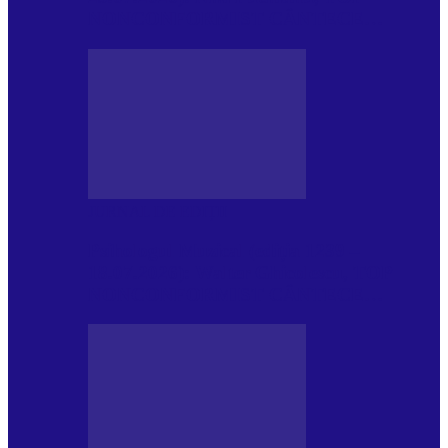
NONCONFORMIST CÂNTECE…
JURNAL DE EDIȚII
Psihologul Muzical (ediția 1239 –
18.07.2026): Walter Ghicolescu, TOP
NONCONFORMIST CÂNTECE…