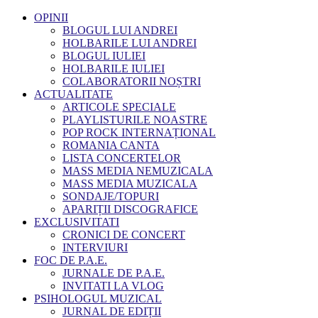
OPINII
BLOGUL LUI ANDREI
HOLBARILE LUI ANDREI
BLOGUL IULIEI
HOLBARILE IULIEI
COLABORATORII NOȘTRI
ACTUALITATE
ARTICOLE SPECIALE
PLAYLISTURILE NOASTRE
POP ROCK INTERNAȚIONAL
ROMANIA CANTA
LISTA CONCERTELOR
MASS MEDIA NEMUZICALA
MASS MEDIA MUZICALA
SONDAJE/TOPURI
APARIȚII DISCOGRAFICE
EXCLUSIVITATI
CRONICI DE CONCERT
INTERVIURI
FOC DE P.A.E.
JURNALE DE P.A.E.
INVITATI LA VLOG
PSIHOLOGUL MUZICAL
JURNAL DE EDIȚII