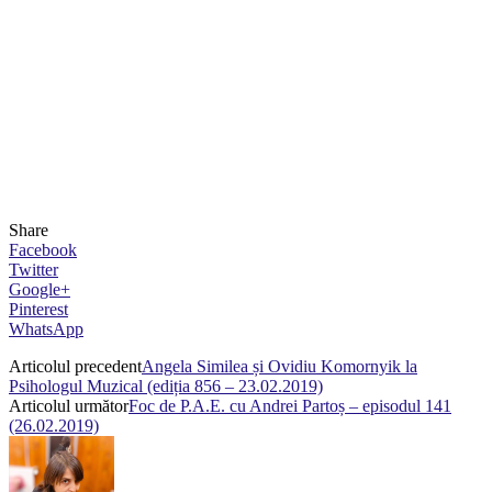
Share
Facebook
Twitter
Google+
Pinterest
WhatsApp
Articolul precedent
Angela Similea și Ovidiu Komornyik la
Psihologul Muzical (ediția 856 – 23.02.2019)
Articolul următor
Foc de P.A.E. cu Andrei Partoș – episodul 141
(26.02.2019)