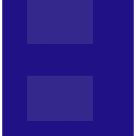
MASS MEDIA NEMUZICALA
170 de ani de România modernă. What’s
Next? la ediția a…
MASS MEDIA NEMUZICALA