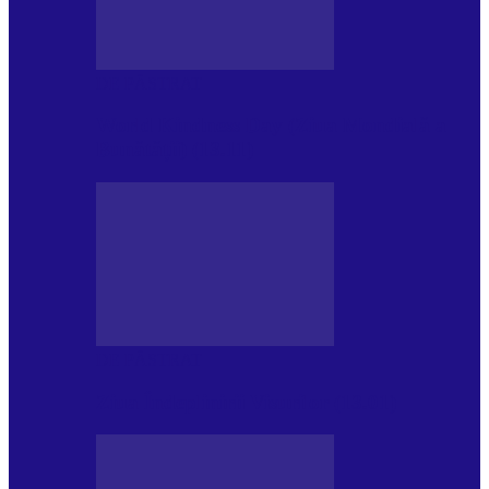
DE PĂSTRAT
World Kindness Day (Ziua Mondială a
Bunătății) (13.11)
DE PĂSTRAT
Ziua Îndeplinirii Visurilor (13.01)