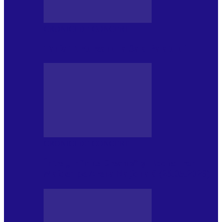
CRONICI DE CONCERT
Tania Turtureanu la Sala Palatului
CRONICI DE CONCERT
Între „Infinite Dreams” și Eddie: Iron
Maiden pe Arena Națională (28.05.2026)