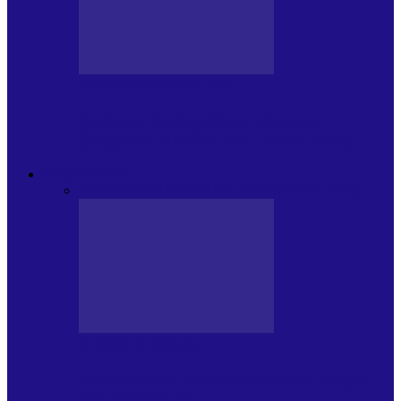
CRONICI DE CONCERT
Festivalul Internațional „George
Grigoriu” la Brăila (22 – 24.05.2026)
FOC DE P.A.E.
Toate
JURNALE DE P.A.E.
INVITATI LA VLOG
JURNALE DE P.A.E.
Foc de P.A.E. cu Andrei Partoș – ediția
953. Nicușor Dan…