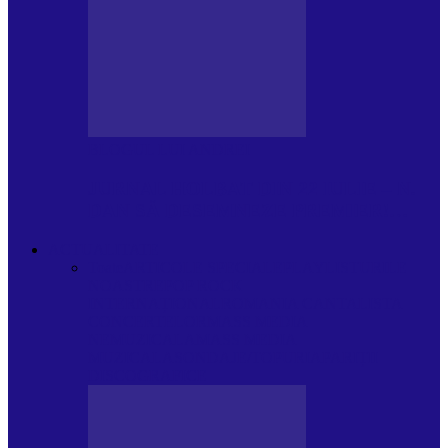
BLOGUL LUI ANDREI
JURNAL HOLBAT DIN 22 IULIE – N.
DAN SĂ DESEMNEZE PREMIER!…
ACTUALITATE
Toate
ARTICOLE SPECIALE
PLAYLISTURILE
NOASTRE
POP ROCK
INTERNAȚIONAL
ROMANIA CANTA
LISTA
CONCERTELOR
MASS MEDIA
NEMUZICALA
MASS MEDIA
MUZICALA
SONDAJE/TOPURI
APARIȚII
DISCOGRAFICE