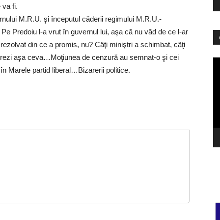
 va fi.
nului M.R.U. şi începutul căderii regimului M.R.U.-
e Predoiu l-a vrut în guvernul lui, aşa că nu văd de ce l-ar
zolvat din ce a promis, nu? Câţi miniştri a schimbat, câţi
brezi aşa ceva…Moţiunea de cenzură au semnat-o şi cei
Pl
în Marele partid liberal…Bizarerii politice.
vi