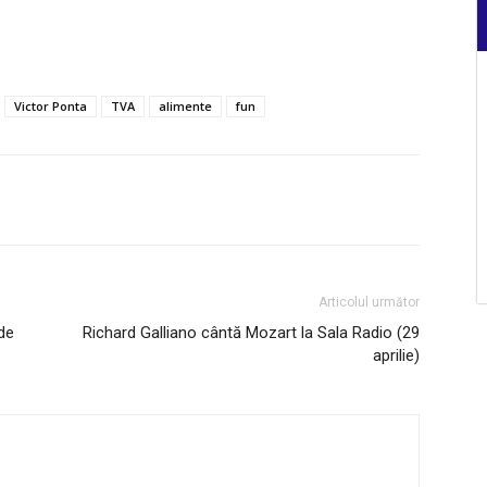
Victor Ponta
TVA
alimente
fun
Articolul următor
 de
Richard Galliano cântă Mozart la Sala Radio (29
aprilie)