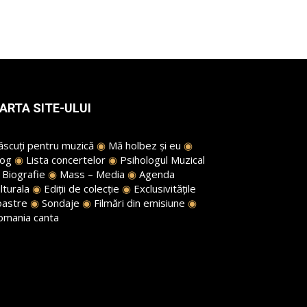
ARTA SITE-ULUI
ăscuți pentru muzică
◉
Mă holbez și eu
◉
log
◉
Lista concertelor
◉
Psihologul Muzical
◉
Biografie
◉
Mass – Media
◉
Agenda
lturala
◉
Ediții de colecție
◉
Exclusivitățile
oastre
◉
Sondaje
◉
Filmări din emisiune
◉
omania canta