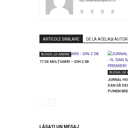
http://www.andreipartos.ro
ARTICOLE SIMILARE
DE LA ACELAȘI AUTOR
BLOGUL LUI ANDREI
77 DE MULȚUMIRI – DIN 2.08.
BLOGUL LUI 
JURNAL HOL
DAN SĂ DE
PUNEM BRE
LĂSAȚI UN MESAJ