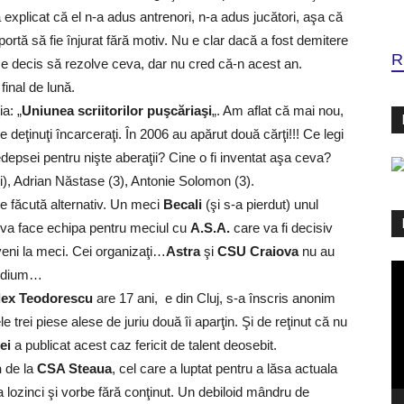
a explicat că el n-a adus antrenori, n-a adus jucători, aşa că
ortă să fie înjurat fără motiv. Nu e clar dacă a fost demitere
R
, e decis să rezolve ceva, dar nu cred că-n acest an.
final de lună.
ia: „
Uniunea scriitorilor puşcăriaşi
„. Am aflat că mai nou,
de deţinuţi încarceraţi. În 2006 au apărut două cărţi!!! Ce legi
edepsei pentru nişte aberaţii? Cine o fi inventat aşa ceva?
i), Adrian Năstase (3), Antonie Solomon (3).
e făcută alternativ. Un meci
Becali
(şi s-a pierdut) unul
e va face echipa pentru meciul cu
A.S.A.
care va fi decisiv
r veni la meci. Cei organizaţi…
Astra
şi
CSU Craiova
nu au
Pl
podium…
vi
lex Teodorescu
are 17 ani, e din Cluj, s-a înscris anonim
 trei piese alese de juriu două îi aparţin. Şi de reţinut că nu
ei
a publicat acest caz fericit de talent deosebit.
n
de la
CSA Steaua
, cel care a luptat pentru a lăsa actuala
ea lozinci şi vorbe fără conţinut. Un debiloid mândru de