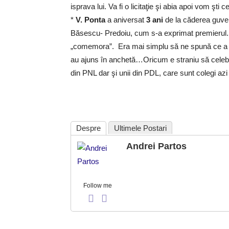
isprava lui. Va fi o licitaţie şi abia apoi vom şti ce
*
V. Ponta
a aniversat
3 ani
de la căderea guver
Băsescu- Predoiu, cum s-a exprimat premierul. P
„comemora”. Era mai simplu să ne spună ce a re
au ajuns în anchetă…Oricum e straniu să cele
din PNL dar şi unii din PDL, care sunt colegi azi 
Despre
Ultimele Postari
Andrei Partos
Follow me