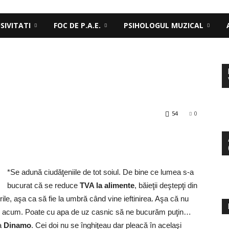
SIVITATI
FOC DE P.A.E.
PSIHOLOGUL MUZICAL
54
0
*Se adună ciudăţeniile de tot soiul. De bine ce lumea s-a
bucurat că se reduce
TVA la alimente
, băieţii deştepţi din
ile, aşa ca să fie la umbră când vine ieftinirea. Aşa că nu
ese acum. Poate cu apa de uz casnic să ne bucurăm puţin…
a
Dinamo
. Cei doi nu se înghiţeau dar pleacă în acelaşi