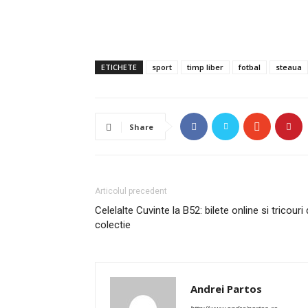
ETICHETE
sport
timp liber
fotbal
steaua
Share
Articolul precedent
Celelalte Cuvinte la B52: bilete online si tricouri
colectie
Andrei Partos