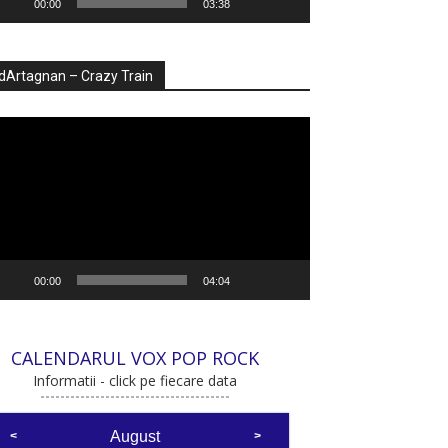
00:00
03:38
dArtagnan – Crazy Train
ayer
deo
00:00
04:04
CALENDARUL VOX POP ROCK
Informatii - click pe fiecare data
August