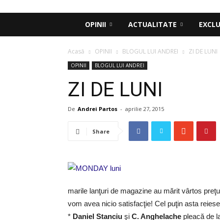
OPINII
ACTUALITATE
EXCLU
Acasă
OPINII
BLOGUL LUI ANDREI
ZI DE LUNI
OPINII
BLOGUL LUI ANDREI
ZI DE LUNI
De
Andrei Partos
-
aprilie 27, 2015
Share
marile lanţuri de magazine au mărit vârtos preţur
vom avea nicio satisfacţie! Cel puţin asta rei
*
Daniel Stanciu
şi
C. Anghelache
pleacă de l