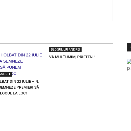
S
V
BLOGUL LUI ANDREI
VĂ MULȚUMIM, PRIETENI!
ANDREI
BAT DIN 22 IULIE – N.
SEMNEZE PREMIER! SĂ
LOCUL LA LOC!