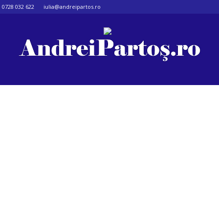
0728 032 622
iulia@andreipartos.ro