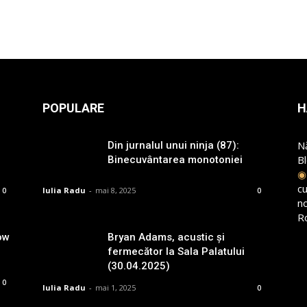
POPULARE
H
N
Din jurnalul unui ninja (87):
B
Binecuvântarea monotoniei
cu
Iulia Radu
-
mai 8, 2025
0
0
n
R
ow
Bryan Adams, acustic și
fermecător la Sala Palatului
(30.04.2025)
0
Iulia Radu
-
mai 1, 2025
0