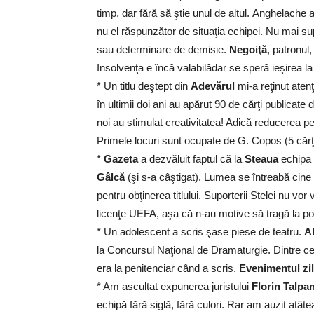
timp, dar fără să ştie unul de altul. Anghelache 
nu el răspunzător de situaţia echipei. Nu mai sup
sau determinare de demisie.
Negoiţă
, patronul
Insolvenţa e încă valabilădar se speră ieşirea la 
* Un titlu deştept din
Adevărul
mi-a reţinut atenţ
în ultimii doi ani au apărut 90 de cărţi publicate 
noi au stimulat creativitatea! Adică reducerea p
Primele locuri sunt ocupate de G. Copos (5 cărţ
*
Gazeta
a dezvăluit faptul că la
Steaua
echipa 
Gâlcă
(şi s-a câştigat). Lumea se întreabă cin
pentru obţinerea titlului. Suporterii Stelei nu vo
licenţe UEFA, aşa că n-au motive să tragă la 
* Un adolescent a scris şase piese de teatru.
A
la Concursul Naţional de Dramaturgie. Dintre cele
era la penitenciar când a scris.
Evenimentul zil
* Am ascultat expunerea juristului
Florin Talpa
echipă fără siglă, fără culori. Rar am auzit atât