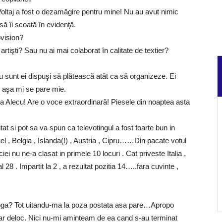
oltaj a fost o dezamăgire pentru mine! Nu au avut nimic
ă îi scoată în evidenţă.
ovision?
 artişti? Sau nu ai mai colaborat în calitate de textier?
 sunt ei dispuşi să plătească atât ca să organizeze. Ei
n aşa mi se pare mie.
ia Alecu! Are o voce extraordinară! Piesele din noaptea asta
 si pot sa va spun ca televotingul a fost foarte bun in
rael , Belgia , Islanda(!) , Austria , Cipru……Din pacate votul
iei nu ne-a clasat in primele 10 locuri . Cat priveste Italia ,
 28 . Impartit la 2 , a rezultat pozitia 14…..fara cuvinte ,
oga? Tot uitandu-ma la poza postata asa pare…Apropo
iar deloc. Nici nu-mi aminteam de ea cand s-au terminat