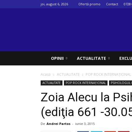
joi, august 6, 2026
Ofertă promo
Contact
0728 
Psihologul
muzical
OPINII
ACTUALITATE
EXCLU
Acasă
ACTUALITATE
POP ROCK INTERNAȚIONAL
ACTUALITATE
POP ROCK INTERNAȚIONAL
PSIHOLOGUL 
Zoia Alecu la Ps
(ediţia 661 -30.
De
Andrei Partos
-
iunie 3, 2015