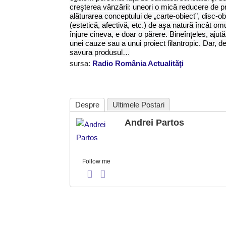
creşterea vânzării: uneori o mică reducere de pre
alăturarea conceptului de „carte-obiect”, disc-obi
(estetică, afectivă, etc.) de aşa natură încât om
înjure cineva, e doar o părere. Bineînţeles, aju
unei cauze sau a unui proiect filantropic. Dar, d
savura produsul…
sursa:
Radio România Actualităţi
Despre
Ultimele Postari
Andrei Partos
Follow me