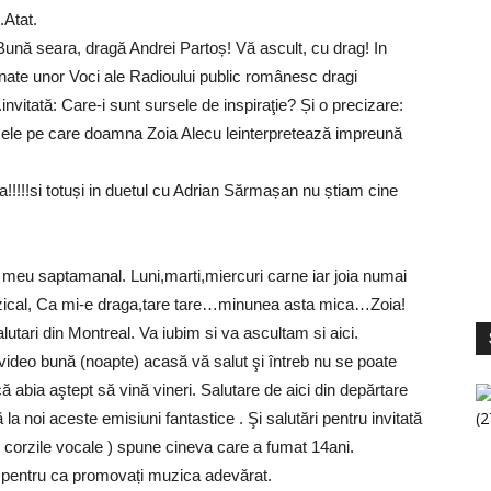
.Atat.
ună seara, dragă Andrei Partoș! Vă ascult, cu drag! In
nate unor Voci ale Radioului public românesc dragi
nvitată: Care-i sunt sursele de inspiraţie? Și o precizare:
tecele pe care doamna Zoia Alecu leinterpretează impreună
!!!!!si totuși in duetul cu Adrian Sărmașan nu știam cine
meu saptamanal. Luni,marti,miercuri carne iar joia numai
zical, Ca mi-e draga,tare tare…minunea asta mica…Zoia!
S
V
tari din Montreal. Va iubim si va ascultam si aici.
video bună (noapte) acasă vă salut şi întreb nu se poate
abia aştept să vină vineri. Salutare de aici din depărtare
ă la noi aceste emisiuni fantastice . Şi salutări pentru invitată
u corzile vocale ) spune cineva care a fumat 14ani.
entru ca promovați muzica adevărat.