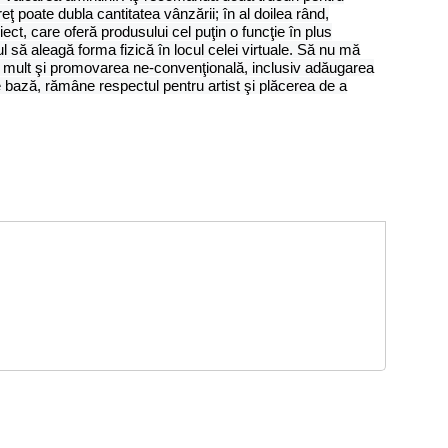
ţ poate dubla cantitatea vânzării; în al doilea rând,
ect, care oferă produsului cel puţin o funcţie în plus
ul să aleagă forma fizică în locul celei virtuale. Să nu mă
tă mult şi promovarea ne-convenţională, inclusiv adăugarea
e bază, rămâne respectul pentru artist şi plăcerea de a