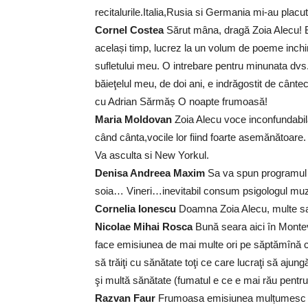
recitalurile.Italia,Rusia si Germania mi-au placut
Cornel Costea
Sărut mâna, dragă Zoia Alecu! B
același timp, lucrez la un volum de poeme inchi
sufletului meu. O intrebare pentru minunata dvs.i
băieţelul meu, de doi ani, e indrăgostit de cân
cu Adrian Sărmăș O noapte frumoasă!
Maria Moldovan
Zoia Alecu voce inconfundabila
când cânta,vocile lor fiind foarte asemănătoare.
Va asculta si New Yorkul.
Denisa Andreea Maxim
Sa va spun programul 
soia… Vineri…inevitabil consum psigologul mu
Cornelia Ionescu
Doamna Zoia Alecu, multe salu
Nicolae Mihai Rosca
Bună seara aici în Monte
face emisiunea de mai multe ori pe săptămînă că 
să trăiţi cu sănătate toţi ce care lucraţi să ajung
şi multă sănătate (fumatul e ce e mai rău pentr
Razvan Faur
Frumoasa emisiunea mulțumesc p