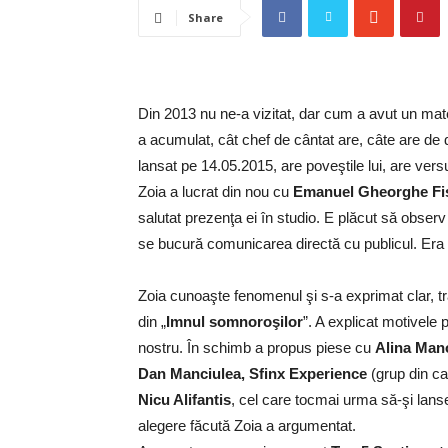
Share
Din 2013 nu ne-a vizitat, dar cum a avut un mat
a acumulat, cât chef de cântat are, câte are de d
lansat pe 14.05.2015, are poveştile lui, are versu
Zoia a lucrat din nou cu
Emanuel Gheorghe Fi
salutat prezenţa ei în studio. E plăcut să observ că
se bucură comunicarea directă cu publicul. Era 
Zoia cunoaşte fenomenul şi s-a exprimat clar, tran
din „
Imnul somnoroşilor
”. A explicat motivele 
nostru. În schimb a propus piese cu
Alina Man
Dan Manciulea, Sfinx Experience
(grup din ca
Nicu Alifantis
, cel care tocmai urma să-şi lan
alegere făcută Zoia a argumentat.