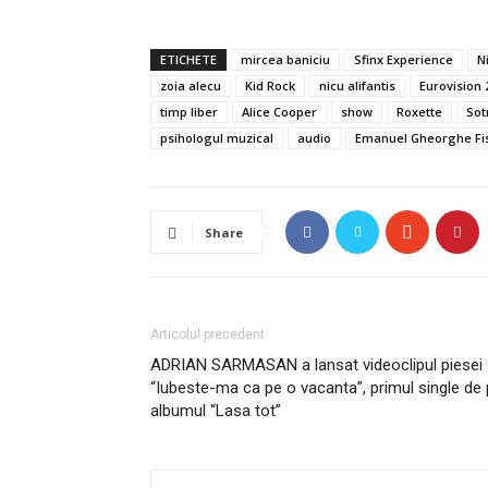
ETICHETE
mircea baniciu
Sfinx Experience
N
zoia alecu
Kid Rock
nicu alifantis
Eurovision 
timp liber
Alice Cooper
show
Roxette
Sot
psihologul muzical
audio
Emanuel Gheorghe Fi
Share
Articolul precedent
ADRIAN SARMASAN a lansat videoclipul piesei
“Iubeste-ma ca pe o vacanta”, primul single de
albumul “Lasa tot”