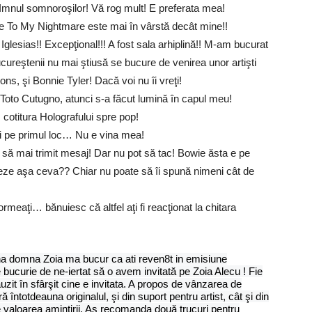
 Imnul somnoroşilor! Vă rog mult! E preferata mea!
To My Nightmare este mai în vârstă decât mine!!
 Iglesias!! Excepţional!!! A fost sala arhiplină!! M-am bucurat
ucureştenii nu mai ştiusă se bucure de venirea unor artişti
ons, şi Bonnie Tyler! Dacă voi nu îi vreţi!
Toto Cutugno, atunci s-a făcut lumină în capul meu!
cotitura Holografului spre pop!
i pe primul loc… Nu e vina mea!
 să mai trimit mesaj! Dar nu pot să tac! Bowie ăsta e pe
zeze aşa ceva?? Chiar nu poate să îi spună nimeni cât de
eaţi… bănuiesc că altfel aţi fi reacţionat la chitara
na domna Zoia ma bucur ca ati reven8t in emisiune
e bucurie de ne-iertat să o avem invitată pe Zoia Alecu ! Fie
zit în sfârşit cine e invitata. A propos de vânzarea de
întotdeauna originalul, şi din suport pentru artist, cât şi din
e valoarea amintirii. Aş recomanda două trucuri pentru