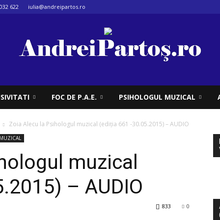
032 622
iulia@andreipartos.ro
SIVITATI
FOC DE P.A.E.
PSIHOLOGUL MUZICAL
Zoia Alecu la Psihologul muzical (ediţia 661 -30.05.2015) – AUDIO
MUZICAL
ihologul muzical
05.2015) – AUDIO
833
0