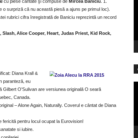
al
cu piese cântate şi compuse de
Mircea Baniciu
. 1.
vi
ste o surpriză că nu această piesă a ajuns pe primul loc).
tei rubrici cifra înregistrată de Baniciu reprezintă un record
, Slash, Alice Cooper, Heart, Judas Priest, Kid Rock,
icat: Diana Krall &
În paranteză, eu
Pl
ă Gilbert O’Sulivan are versiunea originală O seară
vi
 Quebec, Canada.
 original – Alone Again, Naturally. Coverul e cântat de Diana
 fericită pentru locul ocupat la Eurovision!
anatate si iubire.
copilariei.