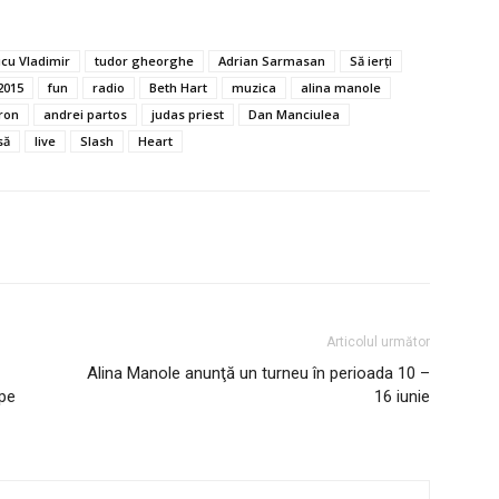
icu Vladimir
tudor gheorghe
Adrian Sarmasan
Să ierţi
2015
fun
radio
Beth Hart
muzica
alina manole
ron
andrei partos
judas priest
Dan Manciulea
să
live
Slash
Heart
Articolul următor
Alina Manole anunţă un turneu în perioada 10 –
 pe
16 iunie