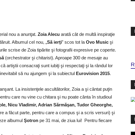
erial nou a anunţat.
Zoia Alecu
arată cât de multă inspiraţie
ăruit. Albumul cel nou, „
Să ierţi
” scos tot la
Ovo Music
şi
rile scrise de Zoia tipărite şi fotografii expresive pe coperte.
să
(orchestrator şi chitarist). Aproape 300 de mesaje au
R
 artiştii consacraţi sunt iubiţi şi respectaţi şi la rândul lor
inevitabil să nu ajungem şi la subiectul
Eurovision 2015
.
şant. La insistenţele ascultătorilor, Zoia a şi cântat puţin
pentru care nu vine cu chitara şi nu poate cânta în studioul
ole, Nicu Vladimir, Adrian Sărmăşan, Tudor Gheorghe,
re a făcut parte, pentru care a compus şi a scris versuri) şi
seze albumul
Şotron
pe 31 mai, de ziua lui! Pentru fiecare
Pl