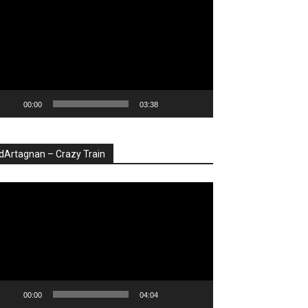
deo
00:00
03:38
dArtagnan – Crazy Train
ayer
deo
00:00
04:04