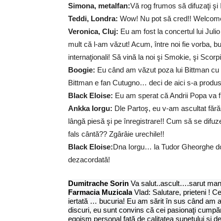
Simona, metalfan:
Vă rog frumos să difuzaţi şi
Teddi, Londra:
Wow! Nu pot să cred!! Welcome 
Veronica, Cluj:
Eu am fost la concertul lui Julio
mult că l-am văzut! Acum, între noi fie vorba, b
internaţionali! Să vină la noi şi Smokie, şi Scorpi
Boogie:
Eu când am văzut poza lui Bittman cu 
Bittman e fan Cutugno… deci de aici s-a produs 
Black Eloise:
Eu am sperat că Andrii Popa va f
Ankka Iorgu:
Dle Partoş, eu v-am ascultat fără
lângă piesă şi pe înregistrare!! Cum să se difu
fals cântă?? Zgârâie urechile!!
Black Eloise:
Dna Iorgu… la Tudor Gheorghe dorm
dezacordată!
Dumitrache Sorin
Va salut..ascult….sarut ma
Farmacia Muzicala
Vlad: Salutare, prieteni ! C
iertată … bucuria! Eu am sărit în sus când am au
discuri, eu sunt convins că cei pasionaţi cumpără 
egoism personal faţă de calitatea sunetului şi d