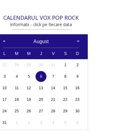
CALENDARUL VOX POP ROCK
Informatii - click pe fiecare data
August
L
M
M
J
V
S
D
27
28
29
30
31
1
2
3
4
5
6
7
8
9
10
11
12
13
14
15
16
17
18
19
20
21
22
23
24
25
26
27
28
29
30
31
1
2
3
4
5
6