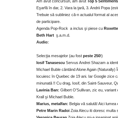
Am avut concursuri, am avut
Top 5 Sentiment
Eşarfă în dar, 2. Vara la ţară, 3. Andrii Popa (e
Trebuie să subliniez că-n actualul format al aces
de participare.
Agenda Pop-Rock a inclus şi piese cu
Roxette
Beth Hart
ş.a.m.d.
Audio:
Selecţia mesajelor (au fost
peste 250
!)
Iosif Tanasescu
Servus Andrei Shazam a identif
Michael Buble cântând Alone Again (Naturally) 
locuiesc în Quebec de 19 ani. Iar Google zice c
minunată !! Cu drag, Iosif, din Saint-Sauveur,
Lavinia Ban:
Gilbert O’Sullivan, zic eu, variant
Krall şi Michael Buble.
Marius, metalfan:
Belgia vă salută! Aici lumea e
Petre Marin Radoi
Zoia Alecu iti doresc multa s
Veronica Beuran
Zoia Alecu mi-a inseninat anii 