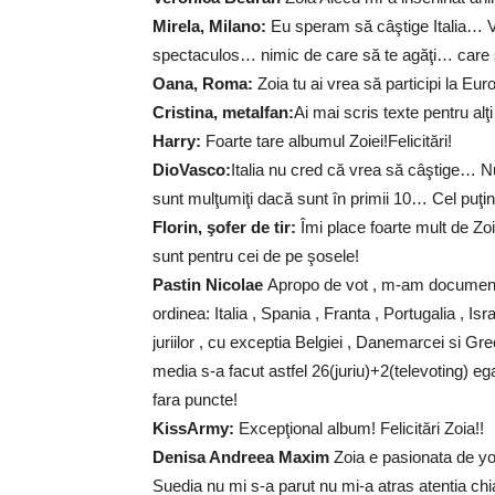
Mirela, Milano:
Eu speram să câştige Italia… V
spectaculos… nimic de care să te agăţi… care s
Oana, Roma:
Zoia tu ai vrea să participi la Eur
Cristina, metalfan:
Ai mai scris texte pentru alţi
Harry:
Foarte tare albumul Zoiei!Felicitări!
DioVasco:
Italia nu cred că vrea să câştige… Nu
sunt mulţumiţi dacă sunt în primii 10… Cel puţi
Florin, şofer de tir:
Îmi place foarte mult de Zo
sunt pentru cei de pe şosele!
Pastin Nicolae
Apropo de vot , m-am documentat
ordinea: Italia , Spania , Franta , Portugalia , Is
juriilor , cu exceptia Belgiei , Danemarcei si Grec
media s-a facut astfel 26(juriu)+2(televoting) egal
fara puncte!
KissArmy:
Excepţional album! Felicitări Zoia!!
Denisa Andreea Maxim
Zoia e pasionata de y
Suedia nu mi s-a parut nu mi-a atras atentia ch