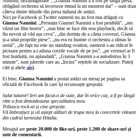
Nannini, dezamăgitoare”, „Gianna Nannini a a fost pe lângă piesă,
obligând orchestra să inverseze ritmul la un moment dat” – sunt doar
câteva dintre titlurile din presa italiană de astăzi.
Nici pe Facebook și Twitter oamenii nu au fost mai drăguți cu
Gianna Nannini
. „Prestația Giannei Nannini a fost penibilă”, „am
văzut un film horror”, „mai bine se face din nou playback, decât să
fiu nevoit să văd așa ceva”, „din dorința de a cânta coveruri, Gianna
și-a uitat propriile piese”, „nu era ea înainte ci orchestra a rămas în
urmă”, „de fapt nu este un standing ovation, oamenii s-au ridicat în
picioare pentru a-i aduna corzile vocale de pe jos”, „pe vremuri ar fi
fost huiduită, nu aplaudată”, „Gianna Nannini s-a autodistrus în 3
minute”, sunt părerile care au „încins” rețelele de socializare. Puteți
citit și altele
aici
.
Ei bine,
Gianna Nannini
a postat astăzi un mesaj pe pagina sa
oficială de Facebook în care își recunoaște greșeala:
Salut tuturor! Ieri am facut-o de oaie, dar în orice caz, a fi pe lângă
ritm a fost dintotdeauna specialitatea mea.
Trăiasca rock-ul și cine greșește.
Vă îmbrațișez și vă aștept alături de trupa mea la concertele viitoare
din cadrul turneului Hitalia.
Mesajul are
peste 20.000 de like-uri, peste 1.200 de share-uri și
sute de comentarii.