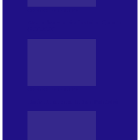
CRONICI DE CONCERT
Alexandru Andries în clubul Quantic
(2.06.2026)
CRONICI DE CONCERT
Tania Turtureanu la Sala Palatului