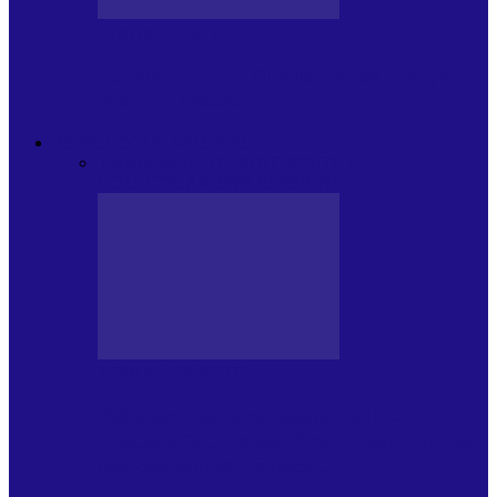
JURNALE DE P.A.E.
Foc de P.A.E. cu Andrei Partoș – ediția
950. V-a afectat…
PSIHOLOGUL MUZICAL
Toate
JURNAL DE EDIȚII
EDITII DE
COLECTIE
ARHIVA EMISIUNII
JURNAL DE EDIȚII
Psihologul Muzical (ediția 1241 –
1.08.2026): Carmen-Victoria Bârloiu, Top
Nonconformist Cântece…