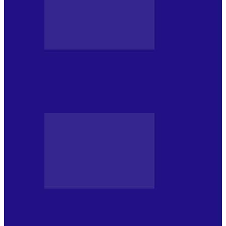
MASS MEDIA NEMUZICALA
„Delta Sălbatică”, cel mai amplu
documentar dedicat Deltei Dunării,
proiectat în…
MASS MEDIA NEMUZICALA
170 de ani de România modernă. What’s
Next? la ediția a…