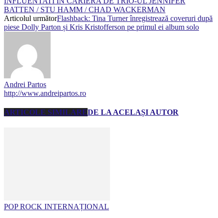
INFLUENTATI IN CARIERA DE TRIO-UL JENNIFER
BATTEN / STU HAMM / CHAD WACKERMAN
Articolul următor
Flashback: Tina Turner înregistrează coveruri după
piese Dolly Parton și Kris Kristofferson pe primul ei album solo
Andrei Partos
http://www.andreipartos.ro
ARTICOLE SIMILARE
DE LA ACELAȘI AUTOR
POP ROCK INTERNAȚIONAL