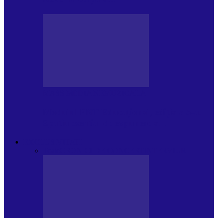
MASS MEDIA NEMUZICALA
Modulul FNT Educațional, ediția a 5-a.
Spațiu esențial de expunere a…
EXCLUSIVITATI
Toate
CRONICI DE CONCERT
INTERVIURI