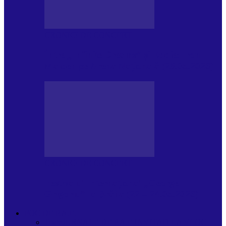
CRONICI DE CONCERT
Între „Infinite Dreams” și Eddie: Iron
Maiden pe Arena Națională (28.05.2026)
CRONICI DE CONCERT
Festivalul Internațional „George
Grigoriu” la Brăila (22 – 24.05.2026)
FOC DE P.A.E.
Toate
JURNALE DE P.A.E.
INVITATI LA VLOG