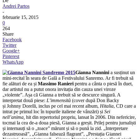
De
Andrei Partos
-
februarie 15, 2015
0
264
Share
Facebook
Twitter
Google+
Pinterest
WhatsApp
Gianna Nannini
a susținut un
mini-recital în seara de Gală a Festivalului Sanremo. Ar fi trebuit să
fie alături de ea și
Massimo Ranieri
pentru a cânta o piesă în duet,
dar artistul nu a putut onora invitația din cauza unei viroze
„violente”. Așa că Gianna a trebuit să se descurce singură. A
interpretat două piese:
L’immensità
(cover după Don Backy
și Johnny Dorelli, inclus pe cel mai recent album,
Hitalia
, CD care a
intrat pe primul loc în topurile italiene de vânzări) și
Sei
nell’anima,
hit din repertoriul propriu, lansat în 2006. Din nefericire,
tocmai la cea de-a doua piesă, Gianna a greșit. Prilej pentru jurnaliști
și internauți să o „toace” mărunt și să o pună la zid. „Interpretare
dezastruoasă”, „Gianna falsează flagrant”, „Prestația Giannei