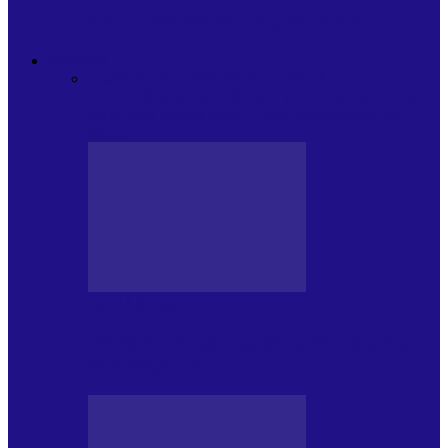
Arhiva revistei Vox Pop Rock (14)
ARHIVA
Toate
ARTIȘTII PROPUN
AGENDA
CULTURALA
CALENDAR VOX POP ROCK
DE
PĂSTRAT
DARA ZICE…
RECOMANDARILE
MELE
DE PĂSTRAT
World Kindness Day (Ziua Mondială a
Bunătății) (13.11)