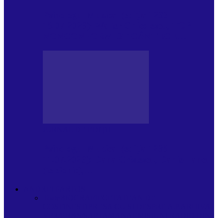
Psihologul Muzical (ediția 1239 –
18.07.2026): Walter Ghicolescu, TOP
NONCONFORMIST CÂNTECE…
JURNAL DE EDIȚII
Psihologul Muzical (ediția 1238 –
11.07.2026): Dana Cristescu, Daniel Iancu
(telefonic),…
ANDREI PARTOS
Toate
BIOGRAFIE
CETATEAN DE
COSTINESTI
PRESA CU SI DESPRE A.P.
ARHIVA
VPR/P.R&S/SAPTAMANA
EMISIUNI RADIO DIN