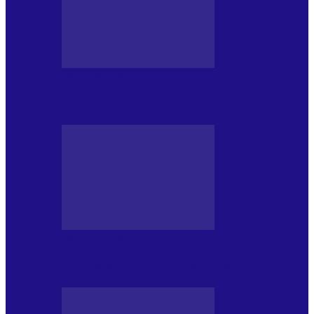
DE PĂSTRAT
Ziua Îndeplinirii Visurilor (13.01)
DE PĂSTRAT
Ziua internațională a Mării Negre (31.10)