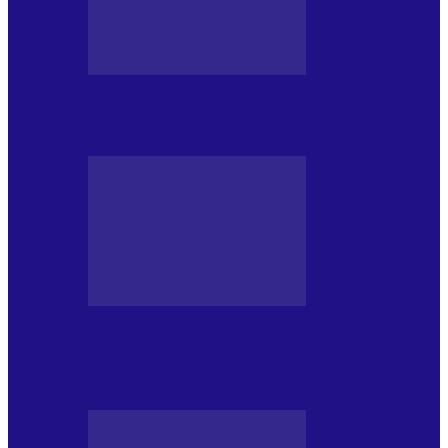
BLOGUL LUI ANDREI
77 DE MULȚUMIRI – DIN 2.08.
BLOGUL IULIEI
Din jurnalul unui ninja (121): Alfabetul
Improvizației și disciplina Spontaneității