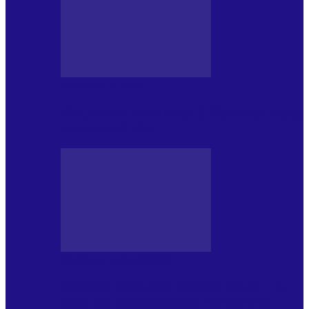
BLOGUL IULIEI
Din jurnalul unui ninja (120): Masa mea și
alte revelații din…
BLOGUL LUI ANDREI
JURNAL HOLBAT DIN 22 IULIE – N.
DAN SĂ DESEMNEZE PREMIER!…