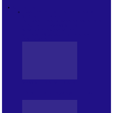
ACTUALITATE
Toate
PLAYLISTURILE NOASTRE
ARTICOLE
SPECIALE
POP ROCK
INTERNAȚIONAL
ROMANIA CANTA
LISTA
CONCERTELOR
MASS MEDIA
NEMUZICALA
MASS MEDIA
MUZICALA
SONDAJE/TOPURI
APARIȚII
DISCOGRAFICE
MASS MEDIA NEMUZICALA
Sfârșitul democrației așa cum o știm