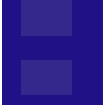
JURNALE DE P.A.E.
Foc de P.A.E. cu Andrei Partoș – ediția
953. Nicușor Dan…
JURNALE DE P.A.E.