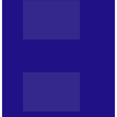
JURNAL DE EDIȚII
Psihologul Muzical (ediția 1240 –
25.07.2026): Niki Puchianu, TOP
NONCONFORMIST CÂNTECE…
JURNAL DE EDIȚII