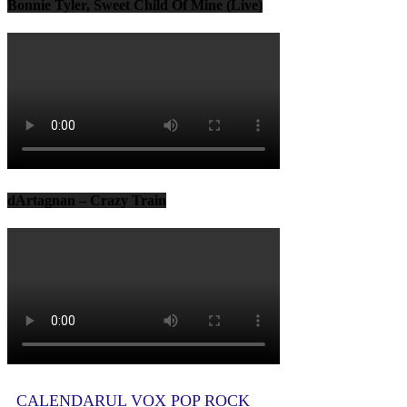
Bonnie Tyler, Sweet Child Of Mine (Live)
dArtagnan – Crazy Train
CALENDARUL VOX POP ROCK