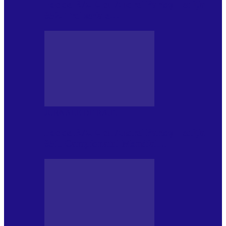
Foc de P.A.E. cu Andrei Partoș – ediția
952. Trei seriale…
JURNALE DE P.A.E.
Foc de P.A.E. cu Andrei Partoș – ediția
951. Campionatul Mondial…