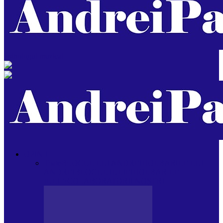
Psihologul muzical
OPINII
Toate
BLOGUL LUI ANDREI
HOLBARILE LUI
ANDREI
BLOGUL IULIEI
HOLBARILE
IULIEI
COLABORATORII NOȘTRI