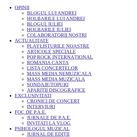
OPINII
BLOGUL LUI ANDREI
HOLBARILE LUI ANDREI
BLOGUL IULIEI
HOLBARILE IULIEI
COLABORATORII NOȘTRI
ACTUALITATE
PLAYLISTURILE NOASTRE
ARTICOLE SPECIALE
POP ROCK INTERNAȚIONAL
ROMANIA CANTA
LISTA CONCERTELOR
MASS MEDIA NEMUZICALA
MASS MEDIA MUZICALA
SONDAJE/TOPURI
APARIȚII DISCOGRAFICE
EXCLUSIVITATI
CRONICI DE CONCERT
INTERVIURI
FOC DE P.A.E.
JURNALE DE P.A.E.
INVITATI LA VLOG
PSIHOLOGUL MUZICAL
JURNAL DE EDIȚII