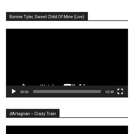
Bonnie Tyler, Sweet Child Of Mine (Live)
Player
video
00:00
03:38
dArtagnan – Crazy Train
Player