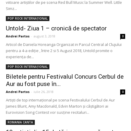
viitoare artiștilor de pe scena Red Bull Music la Summer Well. Little
Simz...
POP ROCK INTERNAȚIONAL
Untold- Ziua 1 – cronică de spectator
Andrei Partos
-
august 3, 2018
0
Articol de Daniela Horeanga Organizat in Parcul Central al Clujului
pentru a 4-a ediție , între 2 si 5 August 2018, Untold promite o
experiența de...
POP ROCK INTERNAȚIONAL
Biletele pentru Festivalul Concurs Cerbul de
Aur au fost puse în...
Andrei Partos
-
iulie 26, 2018
0
Artişti de top internaţional pe scena Festivalului Cerbul de Aur
James Blunt, Amy Macdonald, Edvin Marton şi câştigători ai
Eurovision Song Contest vor susţine recitaluri...
ROMANIA CANTA