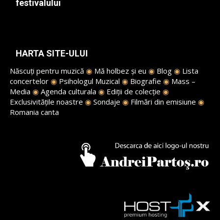
festivalului
HARTA SITE-ULUI
Născuți pentru muzică
◉
Mă holbez și eu
◉
Blog
◉
Lista
concertelor
◉
Psihologul Muzical
◉
Biografie
◉
Mass –
Media
◉
Agenda culturala
◉
Ediții de colecție
◉
Exclusivitățile noastre
◉
Sondaje
◉
Filmări din emisiune
◉
Romania canta