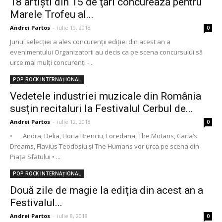
18 artişti din 15 de ţări concurează pentru
Marele Trofeu al...
Andrei Partos
-
iulie 19, 2018
0
Juriul selecţiei a ales concurenţii ediţiei din acest an a
evenimentului Organizatorii au decis ca pe scena concursului să
urce mai mulţi concurenţi -...
POP ROCK INTERNAȚIONAL
Vedetele industriei muzicale din România
susțin recitaluri la Festivalul Cerbul de...
Andrei Partos
-
iulie 12, 2018
0
• Andra, Delia, Horia Brenciu, Loredana, The Motans, Carla’s
Dreams, Flavius Teodosiu și The Humans vor urca pe scena din
Piața Sfatului • ...
POP ROCK INTERNAȚIONAL
Două zile de magie la ediția din acest an a
Festivalul...
Andrei Partos
-
iulie 8, 2018
0