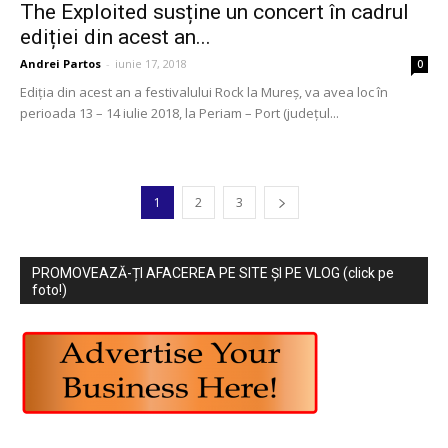
The Exploited susține un concert în cadrul
ediției din acest an...
Andrei Partos
-
iunie 17, 2018
0
Ediția din acest an a festivalului Rock la Mureș, va avea loc în
perioada 13 – 14 iulie 2018, la Periam – Port (județul...
1
2
3
PROMOVEAZĂ-ȚI AFACEREA PE SITE ȘI PE VLOG (click pe
foto!)