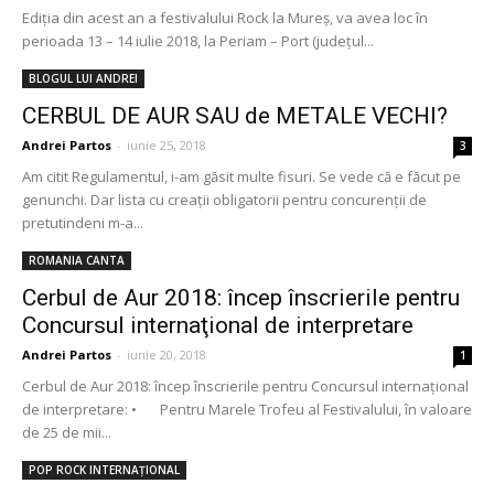
Ediția din acest an a festivalului Rock la Mureș, va avea loc în
perioada 13 – 14 iulie 2018, la Periam – Port (județul...
BLOGUL LUI ANDREI
CERBUL DE AUR SAU de METALE VECHI?
Andrei Partos
-
iunie 25, 2018
3
Am citit Regulamentul, i-am găsit multe fisuri. Se vede că e făcut pe
genunchi. Dar lista cu creații obligatorii pentru concurenții de
pretutindeni m-a...
ROMANIA CANTA
Cerbul de Aur 2018: încep înscrierile pentru
Concursul internaţional de interpretare
Andrei Partos
-
iunie 20, 2018
1
Cerbul de Aur 2018: încep înscrierile pentru Concursul internaţional
de interpretare: • Pentru Marele Trofeu al Festivalului, în valoare
de 25 de mii...
POP ROCK INTERNAȚIONAL