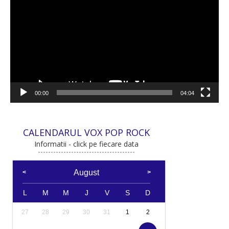
video
00:00
04:04
CALENDARUL VOX POP ROCK
Informatii - click pe fiecare data
August
L
M
M
J
V
S
D
27
28
29
30
31
1
2