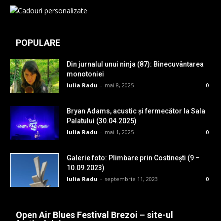
POPULARE
Din jurnalul unui ninja (87): Binecuvântarea
monotoniei
Iulia Radu
-
mai 8, 2025
0
Bryan Adams, acustic și fermecător la Sala
Palatului (30.04.2025)
Iulia Radu
-
mai 1, 2025
0
Galerie foto: Plimbare prin Costinești (9 –
10.09.2023)
Iulia Radu
-
septembrie 11, 2023
0
Open Air Blues Festival Brezoi – site-ul