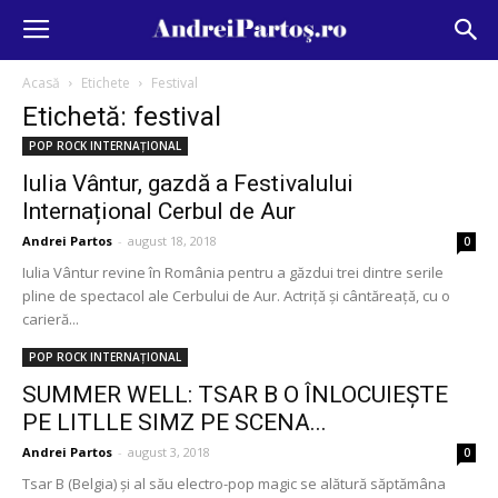
Acasă
Etichete
Festival
Etichetă: festival
POP ROCK INTERNAȚIONAL
Iulia Vântur, gazdă a Festivalului
Internațional Cerbul de Aur
Andrei Partos
-
august 18, 2018
0
Iulia Vântur revine în România pentru a găzdui trei dintre serile
pline de spectacol ale Cerbului de Aur. Actriță și cântăreață, cu o
carieră...
POP ROCK INTERNAȚIONAL
SUMMER WELL: TSAR B O ÎNLOCUIEȘTE
PE LITLLE SIMZ PE SCENA...
Andrei Partos
-
august 3, 2018
0
Tsar B (Belgia) și al său electro-pop magic se alătură săptămâna