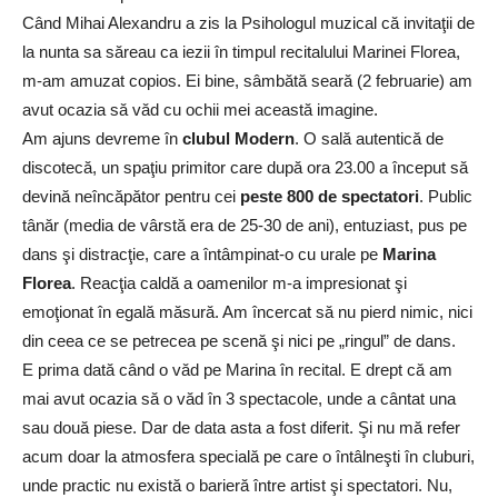
Când Mihai Alexandru a zis la Psihologul muzical că invitaţii de
la nunta sa săreau ca iezii în timpul recitalului Marinei Florea,
m-am amuzat copios. Ei bine, sâmbătă seară (2 februarie) am
avut ocazia să văd cu ochii mei această imagine.
Am ajuns devreme în
clubul Modern
. O sală autentică de
discotecă, un spaţiu primitor care după ora 23.00 a început să
devină neîncăpător pentru cei
peste 800 de spectatori
. Public
tânăr (media de vârstă era de 25-30 de ani), entuziast, pus pe
dans şi distracţie, care a întâmpinat-o cu urale pe
Marina
Florea
. Reacţia caldă a oamenilor m-a impresionat şi
emoţionat în egală măsură. Am încercat să nu pierd nimic, nici
din ceea ce se petrecea pe scenă şi nici pe „ringul” de dans.
E prima dată când o văd pe Marina în recital. E drept că am
mai avut ocazia să o văd în 3 spectacole, unde a cântat una
sau două piese. Dar de data asta a fost diferit. Şi nu mă refer
acum doar la atmosfera specială pe care o întâlneşti în cluburi,
unde practic nu există o barieră între artist şi spectatori. Nu,