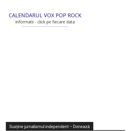
CALENDARUL VOX POP ROCK
Informatii - click pe fiecare data
Sondaje
Video
Susține jurnalismul independent – Donează