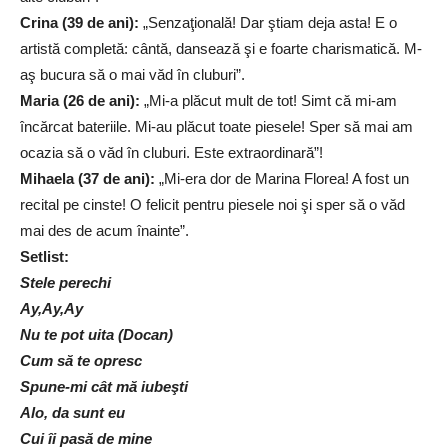
Crina (39 de ani):
„Senzaţională! Dar ştiam deja asta! E o
artistă completă: cântă, dansează şi e foarte charismatică. M-
aş bucura să o mai văd în cluburi”.
Maria (26 de ani):
„Mi-a plăcut mult de tot! Simt că mi-am
încărcat bateriile. Mi-au plăcut toate piesele! Sper să mai am
ocazia să o văd în cluburi. Este extraordinară”!
Mihaela (37 de ani):
„Mi-era dor de Marina Florea! A fost un
recital pe cinste! O felicit pentru piesele noi şi sper să o văd
mai des de acum înainte”.
Setlist:
Stele perechi
Ay,Ay,Ay
Nu te pot uita (Docan)
Cum să te opresc
Spune-mi cât mă iubeşti
Alo, da sunt eu
Cui îi pasă de mine