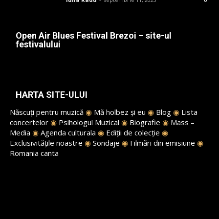
0
Open Air Blues Festival Brezoi – site-ul
festivalului
HARTA SITE-ULUI
Născuți pentru muzică
◉
Mă holbez și eu
◉
Blog
◉
Lista
concertelor
◉
Psihologul Muzical
◉
Biografie
◉
Mass –
Media
◉
Agenda culturala
◉
Ediții de colecție
◉
Exclusivitățile noastre
◉
Sondaje
◉
Filmări din emisiune
◉
Romania canta