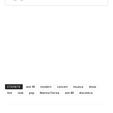
ETICHETE
anii 90
modern
concert
muzica
show
live
club
pop
Marina Florea
anii 80
discoteca