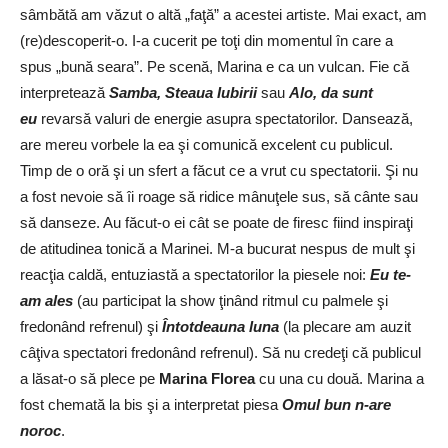
sâmbătă am văzut o altă „faţă” a acestei artiste. Mai exact, am
(re)descoperit-o. I-a cucerit pe toţi din momentul în care a
spus „bună seara”. Pe scenă, Marina e ca un vulcan. Fie că
interpretează
Samba, Steaua Iubirii
sau
Alo, da sunt
eu
revarsă valuri de energie asupra spectatorilor. Dansează,
are mereu vorbele la ea şi comunică excelent cu publicul.
Timp de o oră şi un sfert a făcut ce a vrut cu spectatorii. Şi nu
a fost nevoie să îi roage să ridice mânuţele sus, să cânte sau
să danseze. Au făcut-o ei cât se poate de firesc fiind inspiraţi
de atitudinea tonică a Marinei. M-a bucurat nespus de mult şi
reacţia caldă, entuziastă a spectatorilor la piesele noi:
Eu te-
am ales
(au participat la show ţinând ritmul cu palmele şi
fredonând refrenul) şi
Întotdeauna luna
(la plecare am auzit
câţiva spectatori fredonând refrenul). Să nu credeţi că publicul
a lăsat-o să plece pe
Marina Florea
cu una cu două. Marina a
fost chemată la bis şi a interpretat piesa
Omul bun n-are
noroc
.