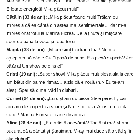
Marina e ca… Similea aşa… mai „moale”, dar nici pomeneală!
E foarte energică! Mi-a plăcut mult!”
Cătălin (33 de ani):
„Mi-a plăcut foarte mult! Trăiam cu
impresia că ea cântă din astea mai sentimentale… dar m-a
impresionat totul la Marina Florea. De la ţinută şi mişcare
scenică până la voce şi repertoriu”.
Magda (38 de ani):
„M-am simţit extraordinar! Nu mă
aşteptam să cânte Cui îi pasă de mine. E o piesă superbă! Jos
pălăria! Un show pe cinste!”
Cristi (19 ani):
„Super show! Mi-a plăcut mult piesa aia la care
am bătut din palme ritmat… a zis că e nouă (n.r- Eu te-am
ales). Sper să o mai văd în cluburi”.
Cornel (24 de ani):
„Eu o ştiam cu piesa Stele perechi, dar
aici am descoperit că ştiam şi Nu te pot uita. A fost un recital
super! Marina Florea e foarte dinamică”.
Alina (26 de ani):
„E o artistă adevărată! Toată stima! M-am
bucurat că a cântat şi Şaraiman. M-aş mai duce să o văd şi în
alte cluburi”.