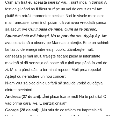
Cum am trăit eu această seară? Păi… sunt încă în transă! A
fost ca şi când aş fi făcut surf pe un val de entuziasm! Am
plutit! Am retrăit momente speciale! Nici în visele mele cele
mai frumoase nu-mi închipuiam că voi avea vreodată şansa
să ascult live
Cui îi pasă de mine, Cum să te opresc,
Spune-mi cât mă iubeşti, Nu te pot uit
a sau
Ay,Ay,Ay
. Am
avut ocazia să o observ pe Marina cu atenţie. Este un schimb
fantastic de energii între ea şi public. Zâmbeşte mult,
dansează şi mai mult, trăieşte fiecare piesă la intensitate
maximă şi dă senzaţia că poate să o ţină aşa până în zori de
zi. Mi s-a părut că s-a terminat repede. Mult prea repede!
Aştept cu nerăbdare un nou concert!
N-am vrut să plec din club fără să stau de vorbă cu câţiva
dintre spectatori.
Andreea (27 de ani):
„Îmi place foarte mult Nu te pot uita! O
văd prima oară live. E senzaţională!”
George (28 de ani):
„Nu ştiu de ce trăiam cu impresia că