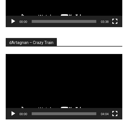
00:00
03:38
dArtagnan – Crazy Train
Player
video
00:00
04:04