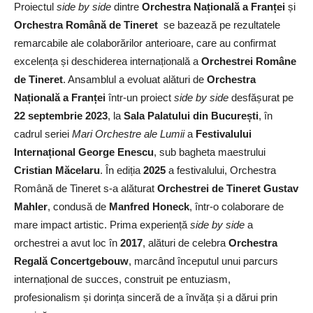
Proiectul
side by side
dintre
Orchestra Națională a Franței
și
Orchestra Română de Tineret
se bazează pe rezultatele
remarcabile ale colaborărilor anterioare, care au confirmat
excelența și deschiderea internațională a
Orchestrei Române
de Tineret
. Ansamblul a evoluat alături de
Orchestra
Națională a Franței
într-un proiect
side by side
desfășurat pe
22 septembrie 2023
, la
Sala Palatului din București
, în
cadrul seriei
Mari Orchestre ale Lumii
a
Festivalului
Internațional George Enescu
, sub bagheta maestrului
Cristian Măcelaru
. În ediția
2025
a festivalului, Orchestra
Română de Tineret s-a alăturat
Orchestrei de Tineret Gustav
Mahler
, condusă de
Manfred Honeck
, într-o colaborare de
mare impact artistic. Prima experiență
side by side
a
orchestrei a avut loc în
2017
, alături de celebra
Orchestra
Regală Concertgebouw
, marcând începutul unui parcurs
internațional de succes, construit pe entuziasm,
profesionalism și dorința sinceră de a învăța și a dărui prin