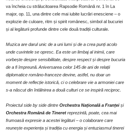
va încheia cu strălucitoarea Rapsodie Română nr. 1 în La
major, op. 11, una dintre cele mai iubite lucrări enesciene – o
explozie de culoare, ritm și spirit românesc, simbol al bucuriei
și al legăturii profunde dintre cele două tradiții culturale.
Muzica are darul unic de a uni lumi și de a crea punți acolo
unde cuvintele se opresc. Ea este un limbaj al inimii, care
vorbește despre sensibilitate, despre respect și despre bucuria
de a fi împreună. Aniversarea celor 145 de ani de relații
diplomatice româno-franceze devine, astfel, nu doar un
moment de reflecție istorică, ci o celebrare vie a armoniei care
s-a născut din întâlnirea a două culturi ce se inspiră reciproc.
Proiectul side by side dintre
Orchestra Națională a Franței
și
Orchestra Română de Tineret
reprezintă, poate, cea mai
frumoasă expresie a acestei legături – o colaborare care
reunește experiența și tradiția cu energia și entuziasmul tinerei