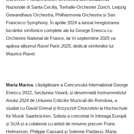
Nazionale di Santa Cecilia, Tonhalle-Orchester Zürich, Leipzig
Gewandhaus Orchestra, Philharmonia Orchestra și San
Francisco Symphony. În aprilie 2024 a lansat înregistrarea
lucrărilor simfonice complete ale lui George Enescu cu
Orchestre National de France, iar în septembrie 2025 va
apărea albumul
Ravel Paris 2025
, dedicat simfoniilor lui
Maurice Ravel.
Maria Marica
, câștigătoare a Concursului Internațional George
Enescu 2022, Secțiunea Vioară, și desemnată
Instrumentistul
Anului 2024
de Uniunea Criticilor Muzicali din România, a
studiat cu David Grimal și Krzysztof Chorzelski la Hochschule
für Musik Saarbrücken. Solista a concertat în întreaga Europă
și SUA și a colaborat cu artiști de renume precum Frans
Helmerson, Philippe Cassard și Solenne Païdassi. Maria