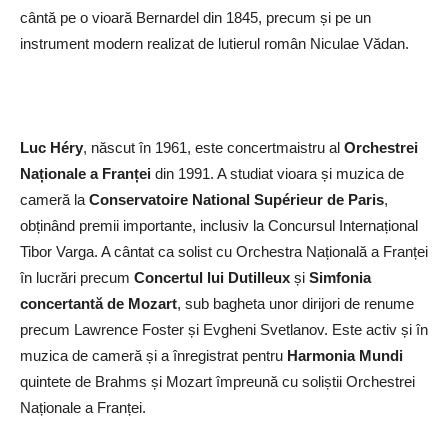
cântă pe o vioară Bernardel din 1845, precum și pe un
instrument modern realizat de lutierul român Niculae Vădan.
Luc Héry
, născut în 1961, este concertmaistru al
Orchestrei
Naționale a Franței
din 1991. A studiat vioara și muzica de
cameră la
Conservatoire National Supérieur de Paris
,
obținând premii importante, inclusiv la Concursul Internațional
Tibor Varga. A cântat ca solist cu Orchestra Națională a Franței
în lucrări precum
Concertul lui Dutilleux
și
Simfonia
concertantă de Mozart
, sub bagheta unor dirijori de renume
precum Lawrence Foster și Evgheni Svetlanov. Este activ și în
muzica de cameră și a înregistrat pentru
Harmonia Mundi
quintete de Brahms și Mozart împreună cu soliștii Orchestrei
Naționale a Franței.