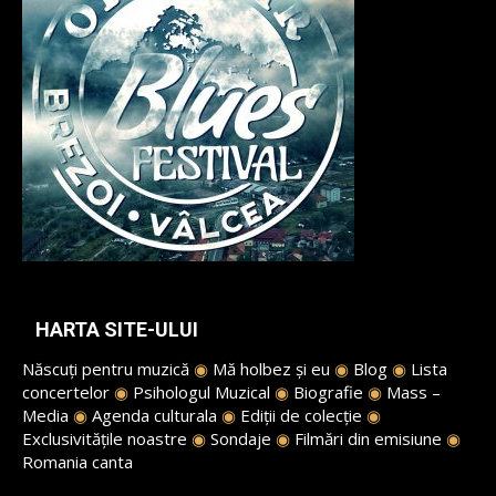
HARTA SITE-ULUI
Născuți pentru muzică
◉
Mă holbez și eu
◉
Blog
◉
Lista
concertelor
◉
Psihologul Muzical
◉
Biografie
◉
Mass –
Media
◉
Agenda culturala
◉
Ediții de colecție
◉
Exclusivitățile noastre
◉
Sondaje
◉
Filmări din emisiune
◉
Romania canta