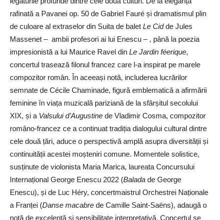
legăturile profunde dintre cele două culturi. De la eleganța
rafinată a Pavanei op. 50 de Gabriel Fauré și dramatismul plin
de culoare al extrase­lor din Suita de balet
Le Cid
de Jules
Massenet – ambii profesori ai lui Enescu – , până la poezia
impresionistă a lui Maurice Ravel din
Le Jardin féerique
,
concertul trasează filonul francez care l-a inspirat pe marele
compozitor român. În aceeași notă, includerea lucrărilor
semnate de Cécile Chaminade, figură emblematică a afirmării
feminine în viața muzicală pariziană de la sfârșitul secolului
XIX, și a
Valsului d’Augustine
de Vladimir Cosma, compozitor
româno-francez ce a continuat tradiția dialogului cultural dintre
cele două țări, aduce o perspectivă amplă asupra diversității și
continuității acestei moșteniri comune. Momentele solistice,
susținute de violonista Maria Marica, laureata Concursului
Internațional George Enescu 2022 (
Balada
de George
Enescu), și de Luc Héry, concertmaistrul Orchestrei Naționale
a Franței (
Danse macabre
de Camille Saint-Saëns), adaugă o
notă de excelență și sensibilitate interpretativă. Concertul se