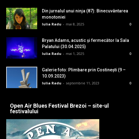
Din jurnalul unui ninja (87): Binecuvântarea
monotoniei
Iulia Radu
-
mai 8, 2025
0
Bryan Adams, acustic și fermecător la Sala
Palatului (30.04.2025)
Iulia Radu
-
mai 1, 2025
0
Galerie foto: Plimbare prin Costinești (9 –
10.09.2023)
Iulia Radu
-
septembrie 11, 2023
0
Open Air Blues Festival Brezoi – site-ul
festivalului