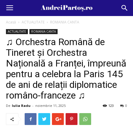
Acasă
ACTUALITATE
ROMANIA CANTA
ACTUALITATE
ROMANIA CANTA
♫ Orchestra Română de
Tineret și Orchestra
Națională a Franței, împreună
pentru a celebra la Paris 145
de ani de relații diplomatice
româno-franceze ♫
De
Iulia Radu
-
noiembrie 11, 2025
123
0