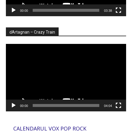
00:00
03:38
dArtagnan – Crazy Train
Player
video
00:00
04:04
CALENDARUL VOX POP ROCK