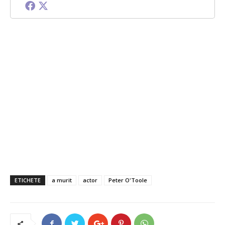
ETICHETE
a murit
actor
Peter O'Toole