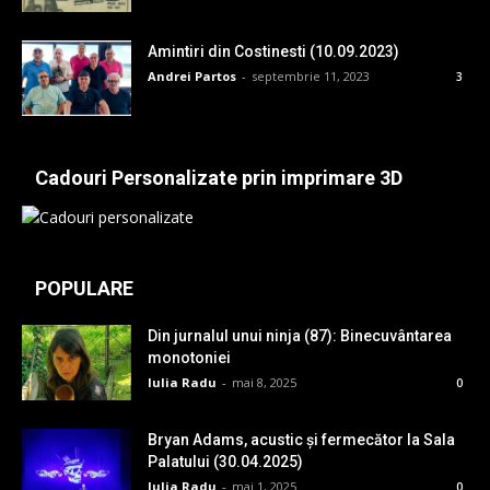
Amintiri din Costinesti (10.09.2023)
Andrei Partos
-
septembrie 11, 2023
3
Cadouri Personalizate prin imprimare 3D
POPULARE
Din jurnalul unui ninja (87): Binecuvântarea
monotoniei
Iulia Radu
-
mai 8, 2025
0
Bryan Adams, acustic și fermecător la Sala
Palatului (30.04.2025)
Iulia Radu
-
mai 1, 2025
0