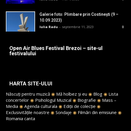
Galerie foto: Plimbare prin Costinești (9 –
10.09.2023)
Iulia Radu
-
septembrie 11, 2023
0
Open Air Blues Festival Brezoi – site-ul
festivalului
HARTA SITE-ULUI
Născuți pentru muzică
◉
Mă holbez și eu
◉
Blog
◉
Lista
concertelor
◉
Psihologul Muzical
◉
Biografie
◉
Mass –
Media
◉
Agenda culturala
◉
Ediții de colecție
◉
Exclusivitățile noastre
◉
Sondaje
◉
Filmări din emisiune
◉
Romania canta