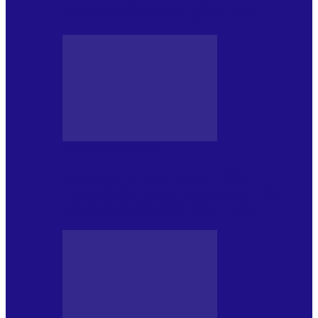
NONCONFORMIST CÂNTECE…
JURNAL DE EDIȚII
Psihologul Muzical (ediția 1239 –
18.07.2026): Walter Ghicolescu, TOP
NONCONFORMIST CÂNTECE…