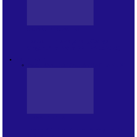
CRONICI DE CONCERT
Festivalul Internațional „George
Grigoriu” la Brăila (22 – 24.05.2026)
FOC DE P.A.E.
Toate
JURNALE DE P.A.E.
INVITATI LA VLOG
JURNALE DE P.A.E.
Foc de P.A.E. cu Andrei Partoș – ediția
953. Nicușor Dan…