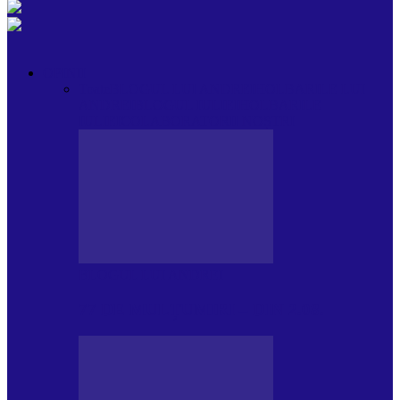
OPINII
Toate
BLOGUL LUI ANDREI
HOLBARILE LUI
ANDREI
BLOGUL IULIEI
HOLBARILE
IULIEI
COLABORATORII NOȘTRI
BLOGUL LUI ANDREI
77 DE MULȚUMIRI – DIN 2.08.