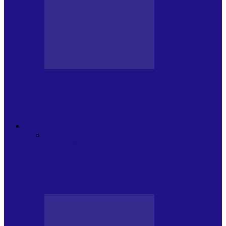
BLOGUL LUI ANDREI
JURNAL HOLBAT DIN 22 IULIE – N.
DAN SĂ DESEMNEZE PREMIER!…
ACTUALITATE
Toate
ARTICOLE SPECIALE
PLAYLISTURILE
NOASTRE
POP ROCK
INTERNAȚIONAL
ROMANIA CANTA
LISTA
CONCERTELOR
MASS MEDIA
NEMUZICALA
MASS MEDIA
MUZICALA
SONDAJE/TOPURI
APARIȚII
DISCOGRAFICE