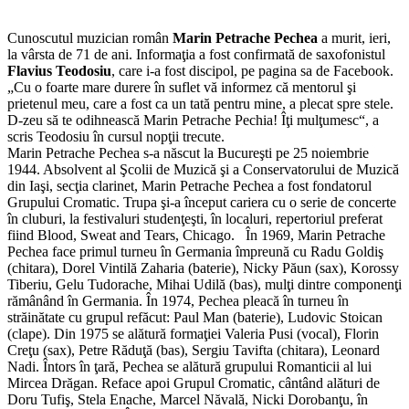
Cunoscutul muzician român
Marin Petrache Pechea
a murit, ieri,
la vârsta de 71 de ani. Informaţia a fost confirmată de saxofonistul
Flavius Teodosiu
, care i-a fost discipol, pe pagina sa de Facebook.
„Cu o foarte mare durere în suflet vă informez că mentorul şi
prietenul meu, care a fost ca un tată pentru mine, a plecat spre stele.
D-zeu să te odihnească Marin Petrache Pechia! Îţi mulţumesc“, a
scris Teodosiu în cursul nopţii trecute.
Marin Petrache Pechea s-a născut la Bucureşti pe 25 noiembrie
1944. Absolvent al Şcolii de Muzică şi a Conservatorului de Muzică
din Iaşi, secţia clarinet, Marin Petrache Pechea a fost fondatorul
Grupului Cromatic. Trupa şi-a început cariera cu o serie de concerte
în cluburi, la festivaluri studenţeşti, în localuri, repertoriul preferat
fiind Blood, Sweat and Tears, Chicago. În 1969, Marin Petrache
Pechea face primul turneu în Germania împreună cu Radu Goldiş
(chitara), Dorel Vintilă Zaharia (baterie), Nicky Păun (sax), Korossy
Tiberiu, Gelu Tudorache, Mihai Udilă (bas), mulţi dintre componenţi
rămânând în Germania. În 1974, Pechea pleacă în turneu în
străinătate cu grupul refăcut: Paul Man (baterie), Ludovic Stoican
(clape). Din 1975 se alătură formaţiei Valeria Pusi (vocal), Florin
Creţu (sax), Petre Răduţă (bas), Sergiu Tavifta (chitara), Leonard
Nadi. Întors în ţară, Pechea se alătură grupului Romanticii al lui
Mircea Drăgan. Reface apoi Grupul Cromatic, cântând alături de
Doru Tufiş, Stela Enache, Marcel Năvală, Nicki Dorobanţu, în