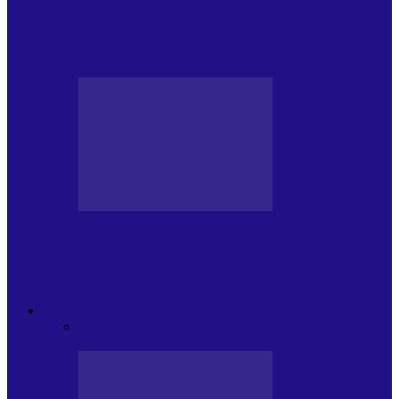
Foc de P.A.E. cu Andrei Partoș – ediția
951. Campionatul Mondial…
JURNALE DE P.A.E.
Foc de P.A.E. cu Andrei Partoș – ediția
950. V-a afectat…
PSIHOLOGUL MUZICAL
Toate
JURNAL DE EDIȚII
EDITII DE
COLECTIE
ARHIVA EMISIUNII