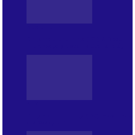
BLOGUL IULIEI
Din jurnalul unui ninja (121): Alfabetul
Improvizației și disciplina Spontaneității
BLOGUL IULIEI
Din jurnalul unui ninja (120): Masa mea și
alte revelații din…