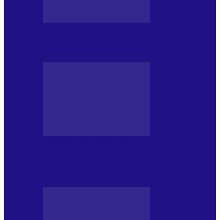
CRONICI DE CONCERT
Tania Turtureanu la Sala Palatului
CRONICI DE CONCERT
Între „Infinite Dreams” și Eddie: Iron
Maiden pe Arena Națională (28.05.2026)