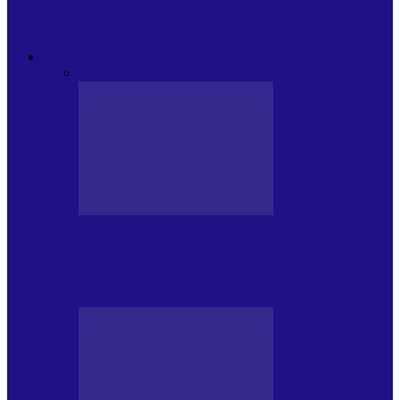
Modulul FNT Educațional, ediția a 5-a.
Spațiu esențial de expunere a…
EXCLUSIVITATI
Toate
CRONICI DE CONCERT
INTERVIURI
CRONICI DE CONCERT
Alexandru Andries în clubul Quantic
(2.06.2026)