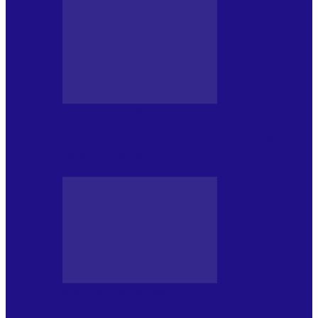
MASS MEDIA NEMUZICALA
170 de ani de România modernă. What’s
Next? la ediția a…
MASS MEDIA NEMUZICALA