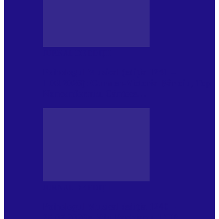
JURNAL DE EDIȚII
Psihologul Muzical (ediția 1241 –
1.08.2026): Carmen-Victoria Bârloiu, Top
Nonconformist Cântece…
JURNAL DE EDIȚII
Psihologul Muzical (ediția 1240 –
25.07.2026): Niki Puchianu, TOP