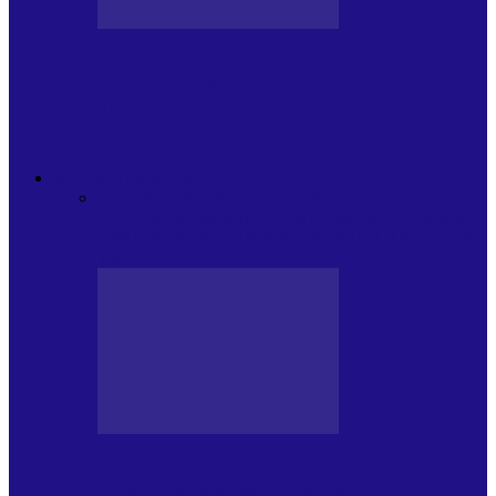
JURNAL DE EDIȚII
Psihologul Muzical (ediția 1238 –
11.07.2026): Dana Cristescu, Daniel Iancu
(telefonic),…
ANDREI PARTOS
Toate
BIOGRAFIE
CETATEAN DE
COSTINESTI
PRESA CU SI DESPRE A.P.
ARHIVA
VPR/P.R&S/SAPTAMANA
EMISIUNI RADIO DIN
TRECUT
PRESA CU SI DESPRE A.P.
Arhiva revistei Vox Pop Rock (17)