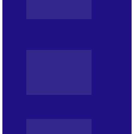
DE PĂSTRAT
World Kindness Day (Ziua Mondială a
Bunătății) (13.11)
DE PĂSTRAT
Ziua Îndeplinirii Visurilor (13.01)