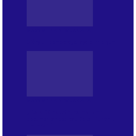
MASS MEDIA NEMUZICALA
Sfârșitul democrației așa cum o știm
MASS MEDIA NEMUZICALA
„Delta Sălbatică”, cel mai amplu
documentar dedicat Deltei Dunării,
proiectat în…