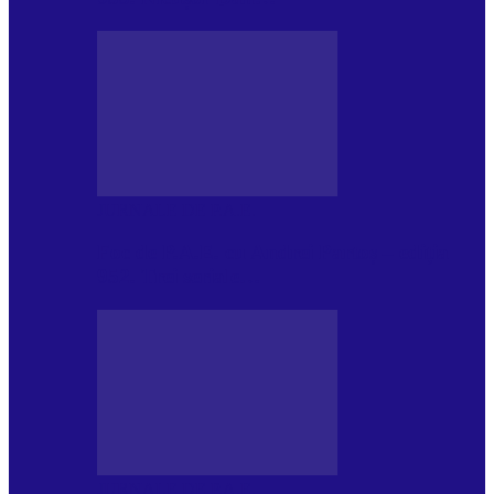
JURNALE DE P.A.E.
Foc de P.A.E. cu Andrei Partoș – ediția
952. Trei seriale…
JURNALE DE P.A.E.