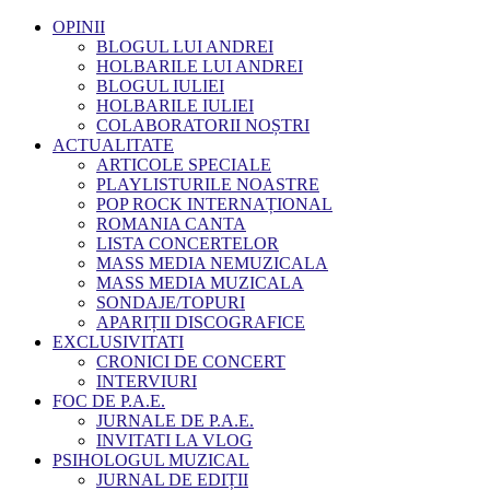
OPINII
BLOGUL LUI ANDREI
HOLBARILE LUI ANDREI
BLOGUL IULIEI
HOLBARILE IULIEI
COLABORATORII NOȘTRI
ACTUALITATE
ARTICOLE SPECIALE
PLAYLISTURILE NOASTRE
POP ROCK INTERNAȚIONAL
ROMANIA CANTA
LISTA CONCERTELOR
MASS MEDIA NEMUZICALA
MASS MEDIA MUZICALA
SONDAJE/TOPURI
APARIȚII DISCOGRAFICE
EXCLUSIVITATI
CRONICI DE CONCERT
INTERVIURI
FOC DE P.A.E.
JURNALE DE P.A.E.
INVITATI LA VLOG
PSIHOLOGUL MUZICAL
JURNAL DE EDIȚII