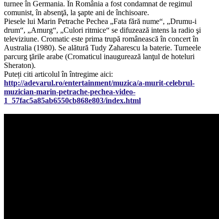
turnee în Germania. În România a fost condamnat de regimul
comunist, în absenţă, la şapte ani de închisoare.
Piesele lui Marin Petrache Pechea „Fata fără nume“, „Drumu-i
drum“, „Amurg“, „Culori ritmice“ se difuzează intens la radio şi
televiziune. Cromatic este prima trupă românească în concert în
Australia (1980). Se alătură Tudy Zaharescu la baterie. Turneele
parcurg ţările arabe (Cromaticul inaugurează lanţul de hoteluri
Sheraton).
Puteți citi articolul în întregime aici:
http://adevarul.ro/entertainment/muzica/a-murit-celebrul-
muzician-marin-petrache-pechea-video-
1_57fac5a85ab6550cb868e803/index.html