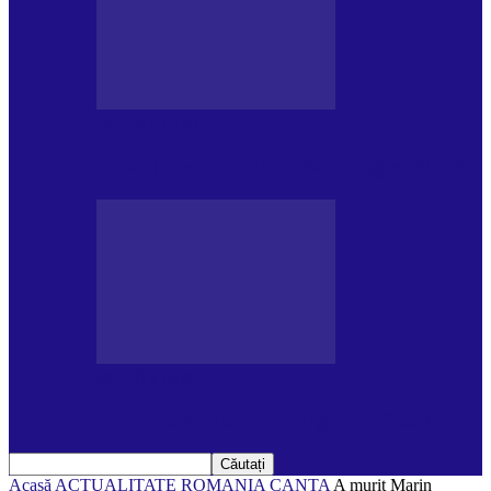
DE PĂSTRAT
Ziua internațională a Mării Negre (31.10)
DE PĂSTRAT
Ziua Internațională a Tigrului (29.07)
Acasă
ACTUALITATE
ROMANIA CANTA
A murit Marin