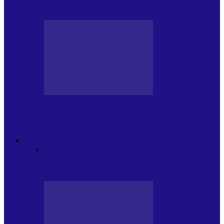
Arhiva revistei Vox Pop Rock (15)
PRESA CU SI DESPRE A.P.
Arhiva revistei Vox Pop Rock (14)
ARHIVA
Toate
ARTIȘTII PROPUN
AGENDA
CULTURALA
CALENDAR VOX POP ROCK
DE
PĂSTRAT
DARA ZICE…
RECOMANDARILE
MELE