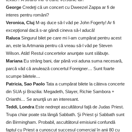
George
Credeţi că un concert cu Dweezel Zappa ar fi de
interes pentru români?
Veronica, Cluj
M-aş duce să-l văd pe John Fogerty! Ar fi
excepţional dacă s-ar gândi cineva să-l aducă!
Raluca
Singurul bilet pe care mi l-am cumpărat pentru acest
an, este la Artmania pentru că vreau să-l văd pe Steven
Wilson. Atât! Restul concertelor anunţate sunt slăbuţe.
Mariana
Eu strâng bani, dar până voi aduna suma necesară,
parcă văd că anulează concertul Foreigner… Sunt foarte
scumpe biletele…
Patricia, Sao Paolo
Tata a cumpărat bilete la câteva concerte
din SUA şi Brazilia: Megadeth, Slayer, Richie Sambora +
Orianthi… Se anunţă un an interesant.
Teddi, Londra
Este nedrept ascultătorul faţă de Judas Priest.
Trupa chiar poate sta lângă Sabbath. Şi Priest şi Sabbath sunt
din Birmingham. Probabil, ascultătorul emisiunii confundă
faptul cu Priest a cunoscut succesul comercial în anii 80 cu