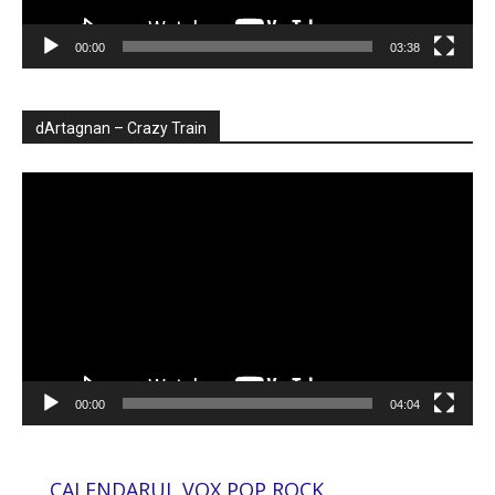
00:00
03:38
dArtagnan – Crazy Train
Player
video
00:00
04:04
CALENDARUL VOX POP ROCK