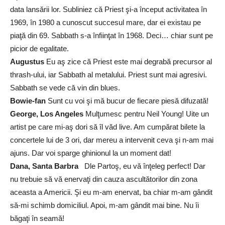
data lansării lor. Subliniez că Priest şi-a început activitatea în
1969, în 1980 a cunoscut succesul mare, dar ei existau pe
piaţă din 69. Sabbath s-a înfiinţat în 1968. Deci… chiar sunt pe
picior de egalitate.
Augustus
Eu aş zice că Priest este mai degrabă precursor al
thrash-ului, iar Sabbath al metalului. Priest sunt mai agresivi.
Sabbath se vede că vin din blues.
Bowie-fan
Sunt cu voi şi mă bucur de fiecare piesă difuzată!
George, Los Angeles
Mulţumesc pentru Neil Young! Uite un
artist pe care mi-aş dori să îl văd live. Am cumpărat bilete la
concertele lui de 3 ori, dar mereu a intervenit ceva şi n-am mai
ajuns. Dar voi sparge ghinionul la un moment dat!
Dana, Santa Barbra
Dle Partoş, eu vă înţeleg perfect! Dar
nu trebuie să vă enervaţi din cauza ascultătorilor din zona
aceasta a Americii. Şi eu m-am enervat, ba chiar m-am gândit
să-mi schimb domiciliul. Apoi, m-am gândit mai bine. Nu îi
băgaţi în seamă!