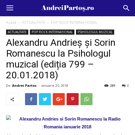
Acasă
ACTUALITATE
POP ROCK INTERNAȚIONAL
ACTUALITATE
POP ROCK INTERNAȚIONAL
PSIHOLOGUL MUZICAL
Alexandru Andrieș și Sorin
Romanescu la Psihologul
muzical (ediția 799 –
20.01.2018)
De
Andrei Partos
-
ianuarie 25, 2018
289
0