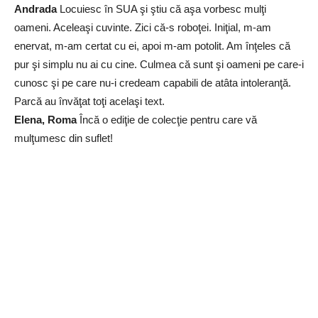
Andrada
Locuiesc în SUA şi ştiu că aşa vorbesc mulţi
oameni. Aceleaşi cuvinte. Zici că-s roboţei. Iniţial, m-am
enervat, m-am certat cu ei, apoi m-am potolit. Am înţeles că
pur şi simplu nu ai cu cine. Culmea că sunt şi oameni pe care-i
cunosc şi pe care nu-i credeam capabili de atâta intoleranţă.
Parcă au învăţat toţi acelaşi text.
Elena, Roma
Încă o ediţie de colecţie pentru care vă
mulţumesc din suflet!