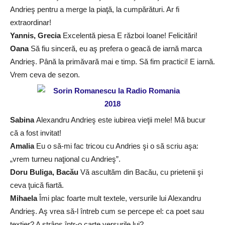
Andrieş pentru a merge la piaţă, la cumpărături. Ar fi
extraordinar!
Yannis, Grecia
Excelentă piesa E război Ioane! Felicitări!
Oana
Să fiu sinceră, eu aş prefera o geacă de iarnă marca
Andrieş. Până la primăvară mai e timp. Să fim practici! E iarnă.
Vrem ceva de sezon.
Sabina
Alexandru Andrieş este iubirea vieţii mele! Mă bucur
că a fost invitat!
Amalia
Eu o să-mi fac tricou cu Andries şi o să scriu aşa:
„vrem turneu naţional cu Andrieş”.
Doru Buliga, Bacău
Vă ascultăm din Bacău, cu prietenii şi
ceva ţuică fiartă.
Mihaela
Îmi plac foarte mult textele, versurile lui Alexandru
Andrieş. Aş vrea să-l întreb cum se percepe el: ca poet sau
textier? A strâns într-o carte versurile lui?