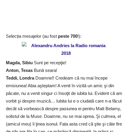
Selecția mesajelor (au fost
peste 700
!):
Magda, Sibiu
Sunt pe recepţie!
Anton, Texas
Bună seara!
Teddi, Londra
Doamne!! Credeam că nu mai începe
emisiunea! Abia aşteptam! A venit în vizită un amic şi din
păcate, nu a venit singur ci însoţit de iubita lui. Evident că am
vorbit şi despre muzică… Iubita lui e o ciudată care n-a făcut
decât să vorbească despre pasiunea ei pentru Matt Belamy,
solistul de la Muse. Doamne, nu se mai oprea. Şi culmea, el
(amicul meu) îi ţinea isonul. Fata asta cred că ştie şi câte fire
de păr are ăla în cap, ce mănâncă dimineaţă, la prânz şi