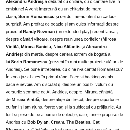
Alexandru Andrieș
a debutat cu chitara, cu o cântare live în
emisiune! A venit împreună cu un chitarist de mare
clasă,
Sorin Romanescu
și cei doi ne-au oferit un cadou-
surpriză. Am profitat de ocazie și am cules informații despre
proiectul
Randy Newman
(un extended play) recent lansat,
despre cântări viitoare, despre reuniunea corifeilor (
Mircea
Vintilă, Mircea Baniciu, Nicu Alifantis
și
Alexandru
Andrieș
) din martie, despre cariera extrem de bogată a
lui
Sorin Romanescu
(prezent în mai multe proiecte alături de
Andrieș). Se pune întrebarea, cu cine n-a cântat Romanescu?
În zona jazz-blues în primul rând. Face și backing vocals,
dacă e nevoie. Am discutat și despre un posibil volum cu
versurile semnate de Al. Andrieș, despre Miruna cântată
de
Mircea Vintilă
, despre afișe din trecut, despre raporturile
cu fanii și am ajuns, foarte vag și la subiectul cu prăjiturile. Au
fost și piese de pe albume de colecție, dar și unele propuse de
Andrieș cu
Bob Dylan, Cream, The Beatles, Cat
Stevens
ș.a. Cântările au fost unanim apreciate de către cei