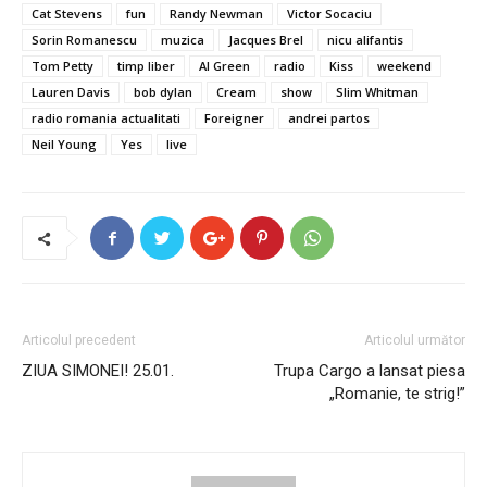
Cat Stevens
fun
Randy Newman
Victor Socaciu
Sorin Romanescu
muzica
Jacques Brel
nicu alifantis
Tom Petty
timp liber
Al Green
radio
Kiss
weekend
Lauren Davis
bob dylan
Cream
show
Slim Whitman
radio romania actualitati
Foreigner
andrei partos
Neil Young
Yes
live
Articolul precedent
Articolul următor
ZIUA SIMONEI! 25.01.
Trupa Cargo a lansat piesa
„Romanie, te strig!”