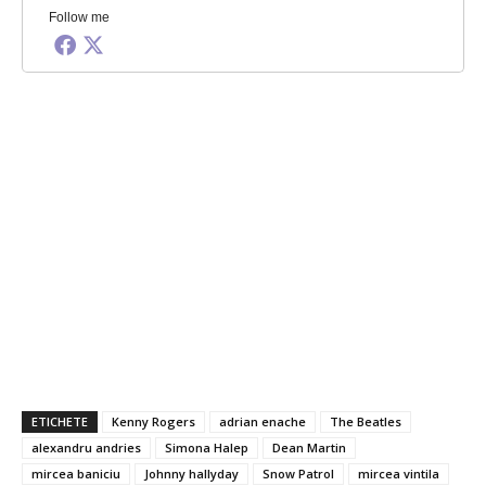
Follow me
ETICHETE
Kenny Rogers
adrian enache
The Beatles
alexandru andries
Simona Halep
Dean Martin
mircea baniciu
Johnny hallyday
Snow Patrol
mircea vintila