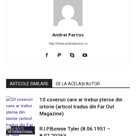
Andrei Partos
http://www.andreipartos.ro
ARTICOLE SIMILARE
DE LA ACELAȘI AUTOR
10 coveruri care ar trebui șterse din
istorie (articol tradus din Far Out
Magazine)
R.I.P.Bonnie Tyler (8.06.1951 –
POP ROCK
INTERNAȚIONAL
8.07.2026)!