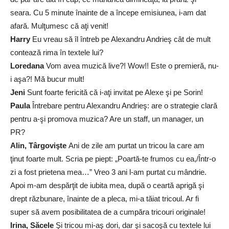
seara. Cu 5 minute înainte de a începe emisiunea, i-am dat
afară. Mulţumesc că aţi venit!
Harry
Eu vreau să îl întreb pe Alexandru Andrieş cât de mult
contează rima în textele lui?
Loredana
Vom avea muzică live?! Wow!! Este o premieră, nu-
i aşa?! Mă bucur mult!
Jeni
Sunt foarte fericită că i-aţi invitat pe Alexe şi pe Sorin!
Paula
Întrebare pentru Alexandru Andrieş: are o strategie clară
pentru a-şi promova muzica? Are un staff, un manager, un
PR?
Alin, Târgovişte
Ani de zile am purtat un tricou la care am
ţinut foarte mult. Scria pe piept: „Poartă-te frumos cu ea,/Într-o
zi a fost prietena mea…” Vreo 3 ani l-am purtat cu mândrie.
Apoi m-am despărţit de iubita mea, după o ceartă aprigă şi
drept răzbunare, înainte de a pleca, mi-a tăiat tricoul. Ar fi
super să avem posibilitatea de a cumpăra tricouri originale!
Irina, Săcele
Şi tricou mi-aş dori, dar şi sacoşă cu textele lui