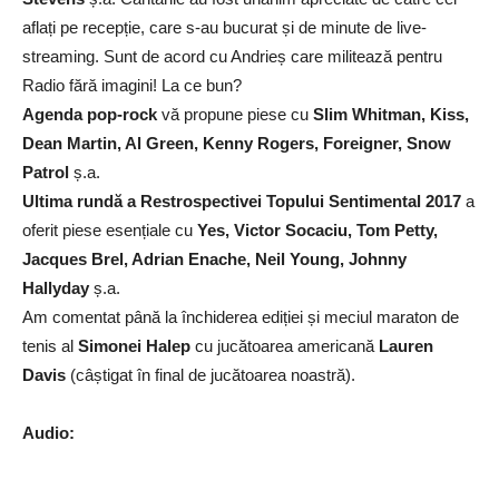
aflați pe recepție, care s-au bucurat și de minute de live-
streaming. Sunt de acord cu Andrieș care militează pentru
Radio fără imagini! La ce bun?
Agenda pop-rock
vă propune piese cu
Slim Whitman, Kiss,
Dean Martin, Al Green, Kenny Rogers, Foreigner, Snow
Patrol
ș.a.
Ultima rundă a Restrospectivei Topului Sentimental 2017
a
oferit piese esențiale cu
Yes, Victor Socaciu, Tom Petty,
Jacques Brel, Adrian Enache, Neil Young, Johnny
Hallyday
ș.a.
Am comentat până la închiderea ediției și meciul maraton de
tenis al
Simonei Halep
cu jucătoarea americană
Lauren
Davis
(câștigat în final de jucătoarea noastră).
Audio: