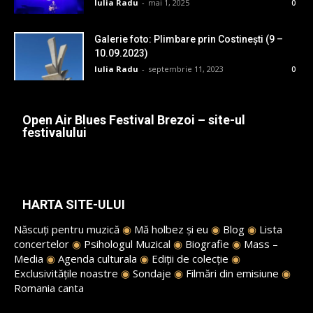
Iulia Radu
-
mai 1, 2025
0
Galerie foto: Plimbare prin Costinești (9 –
10.09.2023)
Iulia Radu
-
septembrie 11, 2023
0
Open Air Blues Festival Brezoi – site-ul
festivalului
HARTA SITE-ULUI
Născuți pentru muzică
◉
Mă holbez și eu
◉
Blog
◉
Lista
concertelor
◉
Psihologul Muzical
◉
Biografie
◉
Mass –
Media
◉
Agenda culturala
◉
Ediții de colecție
◉
Exclusivitățile noastre
◉
Sondaje
◉
Filmări din emisiune
◉
Romania canta