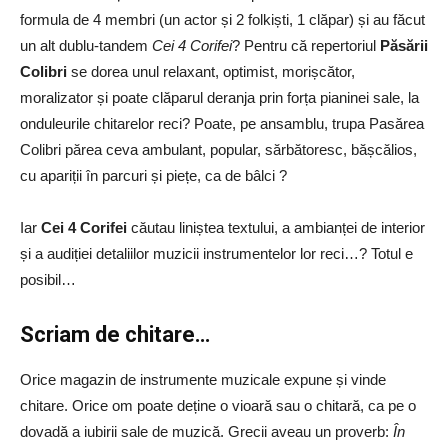
formula de 4 membri (un actor și 2 folkiști, 1 clăpar) și au făcut
un alt dublu-tandem
Cei 4 Corifei
? Pentru că repertoriul
Păsării
Colibri
se dorea unul relaxant, optimist, morișcător,
moralizator și poate clăparul deranja prin forța pianinei sale, la
onduleurile chitarelor reci? Poate, pe ansamblu, trupa Pasărea
Colibri părea ceva ambulant, popular, sărbătoresc, bășcălios,
cu apariții în parcuri și piețe, ca de bâlci ?
Iar
Cei 4 Corifei
căutau liniștea textului, a ambianței de interior
și a audiției detaliilor muzicii instrumentelor lor reci…? Totul e
posibil…
Scriam de chitare…
Orice magazin de instrumente muzicale expune și vinde
chitare. Orice om poate deține o vioară sau o chitară, ca pe o
dovadă a iubirii sale de muzică. Grecii aveau un proverb:
În