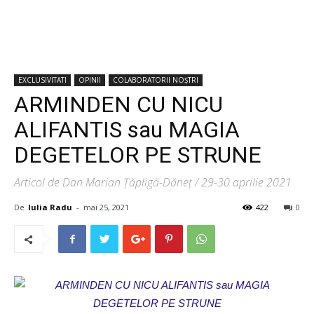
EXCLUSIVITATI
OPINII
COLABORATORII NOȘTRI
ARMINDEN CU NICU
ALIFANTIS sau MAGIA
DEGETELOR PE STRUNE
Articol de Dan Marian Țăpligă-Dăneț / 29-30 aprilie 2021
De
Iulia Radu
-
mai 25, 2021
422
0