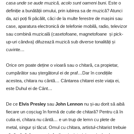
casa unde se aude muzică, acolo sunt oameni buni
. Este o
definiție a bunătății omului, prin iubirea sa de muzică? Atunci
da, azi poți fii păcălit, căci de la multe ferestre de mașini sau
case, aparatura electronică de telefonie mobilă, radio, televizor
sau combină muzicală (casetofoane, magnetofoane și pick-
up-uri cândva) difuzează muzică sub diverse tonalități și
cuvinte…
Orice om poate deține o vioară sau o chitară, ca propietar,
cumpărător sau ștergătorul ei de praf…Dar în condițiile
acestea, chitara nu cântă… Cântarea chitarei este viața ei,
este Duhul ei de Cânt…
De ce
Elvis Presley
sau
John Lennon
nu și-au dorit să aibă
fiecare un coșciug în formă de cutie de chitară? Pentru că în
cutia ei, chitara nu cântă… e un trup de lemn cu plete de
metal, singur și tăcut. Omul cu chitara, artistul-chitarist trebuie