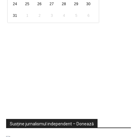
24
25
26
27
28
29
30
31
1
2
3
4
5
6
Sondaje
Video
Susține jurnalismul independent – Donează