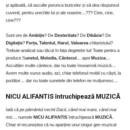
și apăsată, să asculte porunca buricelor și să dea răspunsul
cuvenit, pentru urechile lui și ale noastre…??? Cine, cine,
cine???
Sunt ore de
Ambiție
? De
Dexteritate
? De
Dibăcie
? De
Digitație
?
Forța, Talentul, Harul, Valoarea
chitaristului?
Trebuie analizat sau tăcut în fața degetelor lui! Toate pentru a
produce S
unetul, Melodia, Cântecul
… apoi
Muzica
…
Ascultăm multe cântece, dar nu toate înseamnă muzică…
Avem multe surse audio, azi, chiar telefonul mobil cu căști, la
purtător… dar nu toate sunetele din telefon ne mulțumesc…
NICU ALIFANTIS întruchipează MUZICĂ
Iată că
pe pământul vechii Dacii, când mai mare, când mai
mic
… numele
NICU ALIFANTIS
întruchipează
MUZICĂ
.
Chiar el recunoștea că nu aparține unui singur gen muzical