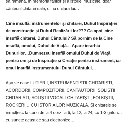
să rămână, în memoria fanilor și a istoriei muzicale, doar
cântecul chitarei sale, ci nu chitara lui…
Cine insuflă, instrumentelor și chitarei, Duhul Inspirației
de construcție și Duhul Realizării lor??? Ca apoi, cine
insuflă chitarei, Duhul Cântului? Să pornim de la Cine
însuflă, omului, Duhul de Viață… Apare ierarhia
Duhurilor…Dumnezeu insuflă omului Duhul de Viață
pentru om și de Inspirație și Creație pentru instrument, iar
omul insuflă instrumentului Duhul Cântului…
Așa se nasc LUTIERII, INSTRUMENTIȘTII-CHITARIȘTI,
ACORDORII, COMPOZITORII, CANTAUTORII, SOLIȘTII
CHITARIȘTI, SOLIȘTII VOCALI-CHITARIȘTI, FOLKIȘTII,
ROCKERII…CU ISTORIA LOR MUZICALĂ. Și chitarele se
înmulțesc la corzi de la 4 corzi la 6, la 12, la 24, cu 1-3 grifuri…
cu sunete acustice sau electronice…