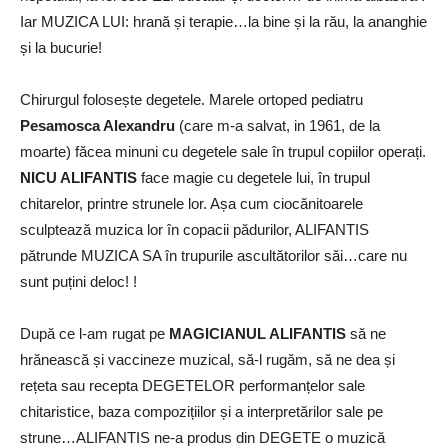
Iar MUZICA LUI: hrană și terapie…la bine și la rău, la ananghie
și la bucurie!
Chirurgul folosește degetele. Marele ortoped pediatru
Pesamosca Alexandru
(care m-a salvat, in 1961, de la
moarte) făcea minuni cu degetele sale în trupul copiilor operați.
NICU ALIFANTIS
face magie cu degetele lui, în trupul
chitarelor, printre strunele lor. Așa cum ciocănitoarele
sculptează muzica lor în copacii pădurilor, ALIFANTIS
pătrunde MUZICA SA în trupurile ascultătorilor săi…care nu
sunt puțini deloc! !
După ce l-am rugat pe
MAGICIANUL ALIFANTIS
să ne
hrănească și vaccineze muzical, să-l rugăm, să ne dea și
rețeta sau recepta DEGETELOR performanțelor sale
chitaristice, baza compozițiilor și a interpretărilor sale pe
strune…ALIFANTIS ne-a produs din DEGETE o muzică