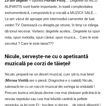
Zii din degete! –
spunea
Florian Pittiș
… Degetele lui NICU
ALIFANTIS sunt foarte importante, în toată complexitatea
instrumentistică, componistică și vocală a MUZICII SALE…
Le-am văzut de aproape prin intermediul camerelor de luat
vederi TV. Dansează cu dreapta pe strune, în timp ce stânga
dă tonul necesar. Vorbesc degetele acelea…Degetele lui spun
nota, spun melodia, spun cântul, spun muzica… Care le este
secretul ? Care le este taina???
Nicule, servește-ne cu o apetisantă
muzicală pe corzi de tăieței!
Nicule, prepară-ne un desert muzical, cum știi tu mai bine!
(
Mircea Vintilă
are o piesă:
Dragostea e o salată
) Nicule,
salvează-ne cu un vaccin muzical din seringa ta ondulată !
Precum bunica oricăruia devine cea mai știutoare policlinică la
nevoia nepotului sau cea mai felurită cantină la poftele
nepotului, la fel este EL: bucătar și doctor… de inimă albastră !