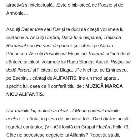
atractivă și intelectuală…Este o bibliotecă de Poezie și de
Armonie…
Asculți
Decembre
sau
Rar
și te duci să citești volumele lui
G.Bacovia. Asculți
Umbra, Dacă tu ai dispărea, Trăiască
România!
sau
Eu sunt de părere
și-l citești pe Adrian
Păunescu. Asculți
Poștalionul-Elegie de
Toamnă
și încă două
cântece și citești volumele lui Radu Stanca. Asculți
Risipei se
dedă florarul
și îl citești pe Blaga…Pe Nichita, pe Eminescu,
pe Esenin… cântați de ALIFANTIS
,
într-un mod aparte…
specific lui, ceea ce îi conferă titlul de :
MUZICĂ MARCA
NICU ALIFANTIS
.
Dar mâinile lui, mâinile acelea/…/ Mi-au povestit mâinile
acelea…-
cânta, în piesa de pionierat folk-
Din bătrăni-
un alt
regretat cantautor
,
(Vir-)Gil Ioniță din Grupul Flacăra Folk-73.
Câte ne povestesc degetele lui Alifantis? Repetiții, studii,