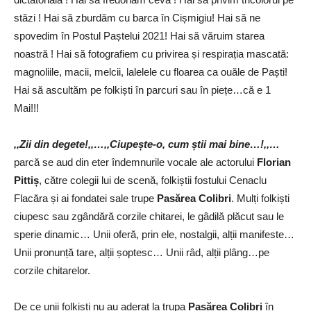
stăzi ! Hai să zburdăm cu barca în Cișmigiu! Hai să ne
spovedim în Postul Paștelui 2021! Hai să văruim starea
noastră ! Hai să fotografiem cu privirea și respirația mascată:
magnoliile, macii, melcii, lalelele cu floarea ca ouăle de Paști!
Hai să ascultăm pe folkiști în parcuri sau în piețe…că e 1
Mai!!!
,,Zii din degete!,,…,,Ciupește-o, cum știi mai bine…!,,…
parcă se aud din eter îndemnurile vocale ale actorului
Florian
Pittiș
, către colegii lui de scenă, folkiștii fostului Cenaclu
Flacăra și ai fondatei sale trupe
Pasărea Colibri
. Mulți folkiști
ciupesc sau zgândără corzile chitarei, le gâdilă plăcut sau le
sperie dinamic… Unii oferă, prin ele, nostalgii, alții manifeste…
Unii pronunță tare, alții șoptesc… Unii râd, alții plâng…pe
corzile chitarelor.
De ce unii folkiști nu au aderat la trupa
Pasărea Colibri
în