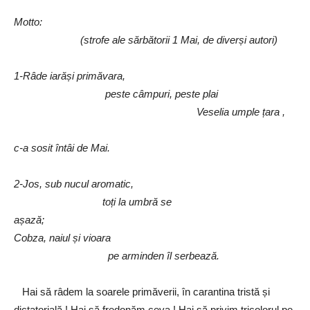
Motto:
(strofe ale sărbătorii 1 Mai, de diverși autori)
1-Râde iarăși primăvara,
peste câmpuri, peste plai
Veselia umple țara ,
c-a sosit întâi de Mai.
2-Jos, sub nucul aromatic,
toți la umbră se
așază
Cobza, naiul și vioara
pe arminden îl serbează.
Hai să râdem la soarele primăverii, în carantina tristă și
dictatorială ! Hai să fredonăm ceva ! Hai să privim tricolorul pe