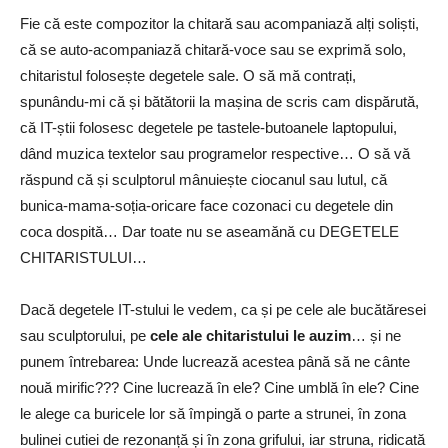
Fie că este compozitor la chitară sau acompaniază alți soliști,
că se auto-acompaniază chitară-voce sau se exprimă solo,
chitaristul folosește degetele sale. O să mă contrați,
spunându-mi că și bătătorii la mașina de scris cam dispărută,
că IT-știi folosesc degetele pe tastele-butoanele laptopului,
dând muzica textelor sau programelor respective… O să vă
răspund că și sculptorul mânuiește ciocanul sau lutul, că
bunica-mama-soția-oricare face cozonaci cu degetele din
coca dospită… Dar toate nu se aseamănă cu DEGETELE
CHITARISTULUI…
Dacă degetele IT-stului le vedem, ca și pe cele ale bucătăresei
sau sculptorului, pe
cele ale chitaristului le auzim
… și ne
punem întrebarea: Unde lucrează acestea până să ne cânte
nouă mirific??? Cine lucrează în ele? Cine umblă în ele? Cine
le alege ca buricele lor să împingă o parte a strunei, în zona
bulinei cutiei de rezonanță și în zona grifului, iar struna, ridicată