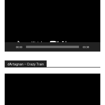
video
00:00
03:38
dArtagnan – Crazy Train
Player
video