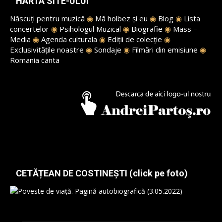
HARTA SITE-ULUI
Născuți pentru muzică
◉
Mă holbez și eu
◉
Blog
◉
Lista
concertelor
◉
Psihologul Muzical
◉
Biografie
◉
Mass –
Media
◉
Agenda culturala
◉
Ediții de colecție
◉
Exclusivitățile noastre
◉
Sondaje
◉
Filmări din emisiune
◉
Romania canta
CETĂȚEAN DE COSTINEȘTI (click pe foto)