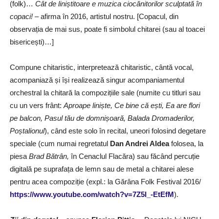
(folk)…
Cât de liniștitoare e muzica ciocănitorilor sculptată în
copaci!
– afirma în 2016, artistul nostru. [Copacul, din
observația de mai sus, poate fi simbolul chitarei (sau al toacei
bisericești)…]
Compune chitaristic, interpretează chitaristic, cântă vocal,
acompaniază și își realizează singur acompaniamentul
orchestral la chitară la compozițiile sale (numite cu titluri sau
cu un vers frânt:
Aproape liniște, Ce bine că ești, Ea are flori
pe balcon, Pasul tău de domnișoară, Balada Dromaderilor,
Poștalionul
), când este solo în recital, uneori folosind degetare
speciale (cum numai regretatul
Dan Andrei Aldea
folosea, la
piesa
Brad Bătrân,
în Cenaclul Flacăra) sau făcând percuție
digitală pe suprafața de lemn sau de metal a chitarei alese
pentru acea compoziție (expl.: la Gărâna Folk Festival 2016/
https://www.youtube.com/watch?v=7Z5l_-EtEfM
).