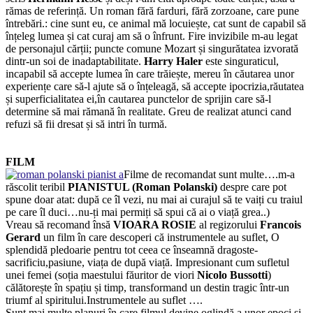
rămas de referință. Un roman fără farduri, fără zorzoane, care pune
întrebări.: cine sunt eu, ce animal mă locuiește, cat sunt de capabil să
înțeleg lumea și cat curaj am să o înfrunt. Fire invizibile m-au legat
de personajul cărții; puncte comune Mozart și singurătatea izvorată
dintr-un soi de inadaptabilitate.
Harry Haler
este singuraticul,
incapabil să accepte lumea în care trăiește, mereu în căutarea unor
experiențe care să-l ajute să o înțeleagă, să accepte ipocrizia,răutatea
și superficialitatea ei,în cautarea punctelor de sprijin care să-l
determine să mai rămană în realitate. Greu de realizat atunci cand
refuzi să fii dresat și să intri în turmă.
FILM
Filme de recomandat sunt multe….m-a
răscolit teribil
PIANISTUL (Roman Polanski)
despre care pot
spune doar atat: după ce îl vezi, nu mai ai curajul să te vaiți cu traiul
pe care îl duci…nu-ți mai permiți să spui că ai o viață grea..)
Vreau să recomand însă
VIOARA ROSIE
al regizorului
Francois
Gerard
un film în care descoperi că instrumentele au suflet, O
splendidă pledoarie pentru tot ceea ce înseamnă dragoste-
sacrificiu,pasiune, viața de după viață. Impresionant cum sufletul
unei femei (soția maestului făuritor de viori
Nicolo Bussotti
)
călătorește în spațiu și timp, transformand un destin tragic într-un
triumf al spiritului.Instrumentele au suflet ….
Sunt mai multe planuri în care filmul devine oglindă a unor epoci și