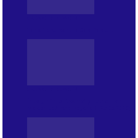
CRONICI DE CONCERT
Tania Turtureanu la Sala Palatului
CRONICI DE CONCERT
Între „Infinite Dreams” și Eddie: Iron
Maiden pe Arena Națională (28.05.2026)