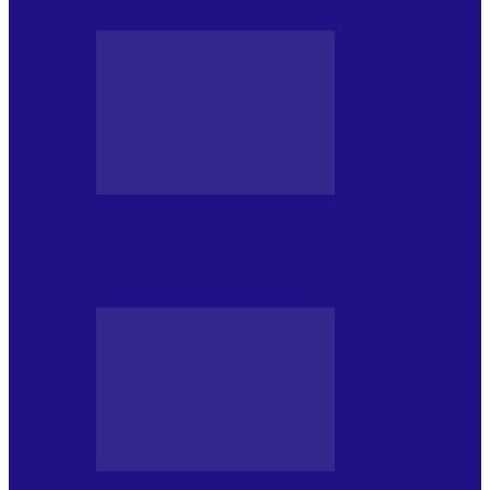
JURNALE DE P.A.E.
Foc de P.A.E. cu Andrei Partoș – ediția
952. Trei seriale…
JURNALE DE P.A.E.