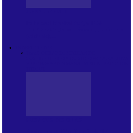
JURNAL DE EDIȚII
Psihologul Muzical (ediția 1238 –
11.07.2026): Dana Cristescu, Daniel Iancu
(telefonic),…
ANDREI PARTOS
Toate
BIOGRAFIE
CETATEAN DE
COSTINESTI
PRESA CU SI DESPRE A.P.
ARHIVA
VPR/P.R&S/SAPTAMANA
EMISIUNI RADIO DIN
TRECUT
PRESA CU SI DESPRE A.P.
Arhiva revistei Vox Pop Rock (17)