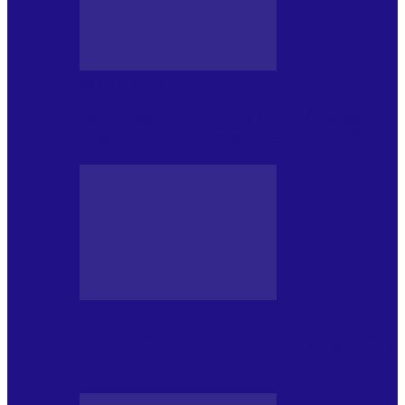
BLOGUL IULIEI
Din jurnalul unui ninja (121): Alfabetul
Improvizației și disciplina Spontaneității
BLOGUL IULIEI
Din jurnalul unui ninja (120): Masa mea și
alte revelații din…