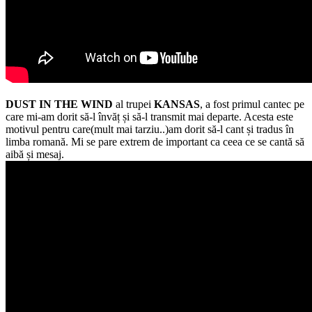
DUST IN THE WIND
al trupei
KANSAS
, a fost primul cantec pe
care mi-am dorit să-l învăț și să-l transmit mai departe. Acesta este
motivul pentru care(mult mai tarziu..)am dorit să-l cant și tradus în
limba romană. Mi se pare extrem de important ca ceea ce se cantă să
aibă și mesaj.