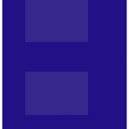
MASS MEDIA NEMUZICALA
170 de ani de România modernă. What’s
Next? la ediția a…
MASS MEDIA NEMUZICALA