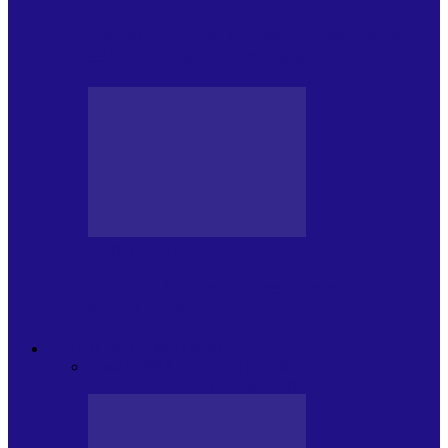
Foc de P.A.E. cu Andrei Partoș – ediția
951. Campionatul Mondial…
JURNALE DE P.A.E.
Foc de P.A.E. cu Andrei Partoș – ediția
950. V-a afectat…
PSIHOLOGUL MUZICAL
Toate
JURNAL DE EDIȚII
EDITII DE
COLECTIE
ARHIVA EMISIUNII