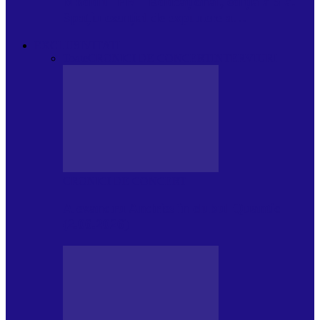
Modulul FNT Educațional, ediția a 5-a.
Spațiu esențial de expunere a…
EXCLUSIVITATI
Toate
CRONICI DE CONCERT
INTERVIURI
CRONICI DE CONCERT
Alexandru Andries în clubul Quantic
(2.06.2026)