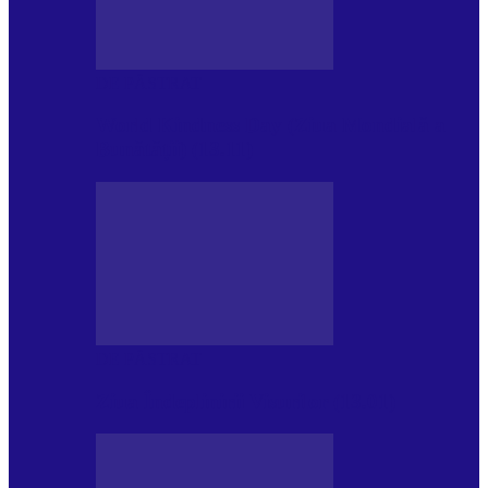
DE PĂSTRAT
World Kindness Day (Ziua Mondială a
Bunătății) (13.11)
DE PĂSTRAT
Ziua Îndeplinirii Visurilor (13.01)