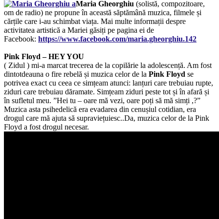
Maria Gheorghiu
(solistă, compozitoare,
om de radio) ne propune în această săptămână muzica, filmele și
cărțile care i-au schimbat viața. Mai multe informații despre
activitatea artistică a Mariei găsiți pe pagina ei de
Facebook:
https://www.facebook.com/maria.gheorghiu.142
Pink Floyd – HEY YOU
( Zidul ) mi-a marcat trecerea de la copilărie la adolescență. Am fost
dintotdeauna o fire rebelă și muzica celor de la
Pink Floyd
se
potrivea exact cu ceea ce simțeam atunci: lanțuri care trebuiau rupte,
ziduri care trebuiau dăramate. Simțeam ziduri peste tot și în afară și
în sufletul meu. ”Hei tu – oare mă vezi, oare poți să mă simți ,?”
Muzica asta psihedelică era evadarea din cenușiul cotidian, era
drogul care mă ajuta să supraviețuiesc..Da, muzica celor de la Pink
Floyd a fost drogul necesar.