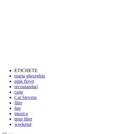
ETICHETE
maria gheorghiu
pink floyd
recomandari
carte
Cat Stevens
film
fun
muzica
timp liber
weekend