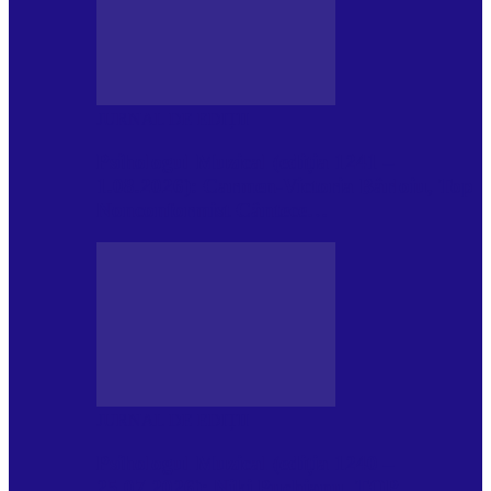
JURNAL DE EDIȚII
Psihologul Muzical (ediția 1241 –
1.08.2026): Carmen-Victoria Bârloiu, Top
Nonconformist Cântece…
JURNAL DE EDIȚII
Psihologul Muzical (ediția 1240 –
25.07.2026): Niki Puchianu, TOP