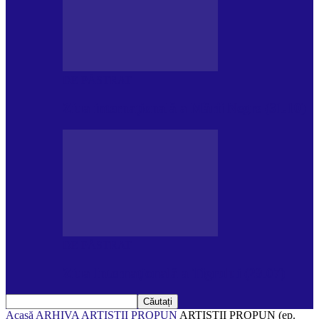
DE PĂSTRAT
Ziua internațională a Mării Negre (31.10)
DE PĂSTRAT
Ziua Internațională a Tigrului (29.07)
Acasă
ARHIVA
ARTIȘTII PROPUN
ARTIȘTII PROPUN (ep.