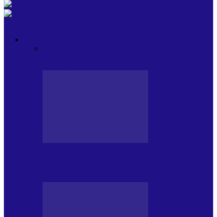
OPINII
Toate
BLOGUL LUI ANDREI
HOLBARILE LUI
ANDREI
BLOGUL IULIEI
HOLBARILE
IULIEI
COLABORATORII NOȘTRI
BLOGUL LUI ANDREI
77 DE MULȚUMIRI – DIN 2.08.