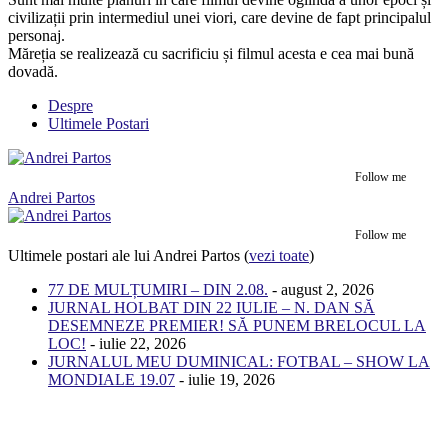
civilizații prin intermediul unei viori, care devine de fapt principalul
personaj.
Măreția se realizează cu sacrificiu și filmul acesta e cea mai bună
dovadă.
Despre
Ultimele Postari
Follow me
Andrei Partos
Follow me
Ultimele postari ale lui Andrei Partos
(
vezi toate
)
77 DE MULȚUMIRI – DIN 2.08.
- august 2, 2026
JURNAL HOLBAT DIN 22 IULIE – N. DAN SĂ
DESEMNEZE PREMIER! SĂ PUNEM BRELOCUL LA
LOC!
- iulie 22, 2026
JURNALUL MEU DUMINICAL: FOTBAL – SHOW LA
MONDIALE 19.07
- iulie 19, 2026