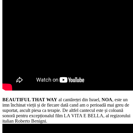
BEAUTIFUL THAT WAY
al cantăreței din Israel,
NOA
, este un
imn închinat vieții și de fiecare dată cand am o perioadă mai greu de
suportat, ascult piesa ca terapie. De altfel cantecul este și coloană
sonoră pentru excepționalul film LA VITA E BELLA, al regizorului
italian Roberto Benigni.