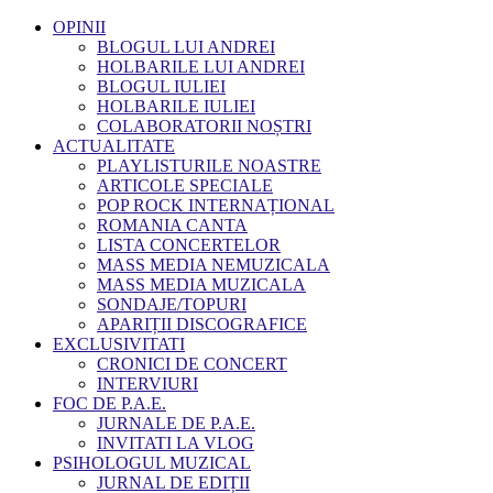
OPINII
BLOGUL LUI ANDREI
HOLBARILE LUI ANDREI
BLOGUL IULIEI
HOLBARILE IULIEI
COLABORATORII NOȘTRI
ACTUALITATE
PLAYLISTURILE NOASTRE
ARTICOLE SPECIALE
POP ROCK INTERNAȚIONAL
ROMANIA CANTA
LISTA CONCERTELOR
MASS MEDIA NEMUZICALA
MASS MEDIA MUZICALA
SONDAJE/TOPURI
APARIȚII DISCOGRAFICE
EXCLUSIVITATI
CRONICI DE CONCERT
INTERVIURI
FOC DE P.A.E.
JURNALE DE P.A.E.
INVITATI LA VLOG
PSIHOLOGUL MUZICAL
JURNAL DE EDIȚII