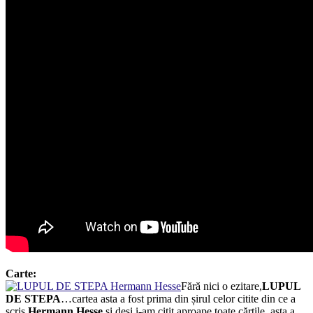
Carte:
Fără nici o ezitare,
LUPUL
DE STEPA
…cartea asta a fost prima din șirul celor citite din ce a
scris
Hermann Hesse
și deși i-am citit aproape toate cărțile, asta a