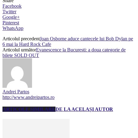
Share
Facebook
Twitter
Google+
Pinterest
WhatsApp
Articolul precedent
Joan Osborne aduce cantecele lui Bob Dylan pe
6 mai la Hard Rock Cafe
Articolul următor
Evanescence la Bucuresti: a doua categorie de
bilete SOLD OUT
Andrei Partos
http://www.andreipartos.ro
ARTICOLE SIMILARE
DE LA ACELAȘI AUTOR