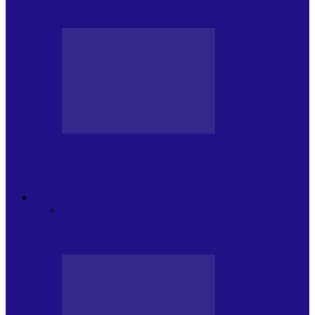
Arhiva revistei Vox Pop Rock (15)
PRESA CU SI DESPRE A.P.
Arhiva revistei Vox Pop Rock (14)
ARHIVA
Toate
ARTIȘTII PROPUN
AGENDA
CULTURALA
CALENDAR VOX POP ROCK
DE
PĂSTRAT
DARA ZICE…
RECOMANDARILE
MELE