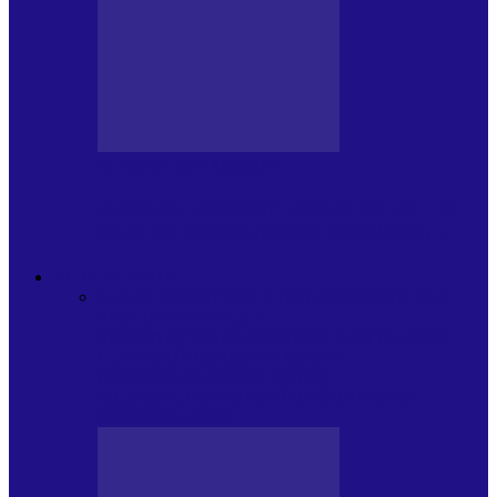
BLOGUL LUI ANDREI
JURNAL HOLBAT DIN 22 IULIE – N.
DAN SĂ DESEMNEZE PREMIER!…
ACTUALITATE
Toate
PLAYLISTURILE NOASTRE
ARTICOLE
SPECIALE
POP ROCK
INTERNAȚIONAL
ROMANIA CANTA
LISTA
CONCERTELOR
MASS MEDIA
NEMUZICALA
MASS MEDIA
MUZICALA
SONDAJE/TOPURI
APARIȚII
DISCOGRAFICE