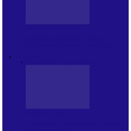
CRONICI DE CONCERT
Festivalul Internațional „George
Grigoriu” la Brăila (22 – 24.05.2026)
FOC DE P.A.E.
Toate
JURNALE DE P.A.E.
INVITATI LA VLOG
JURNALE DE P.A.E.
Foc de P.A.E. cu Andrei Partoș – ediția
953. Nicușor Dan…