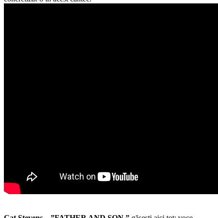
Cat Stevens – ”FATHER AND SON ”
găsești aici tot: voce,