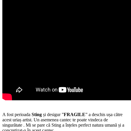
A fost perioada
Sting
și desigur ”
FRAGILE
” a deschis ușa către
acest uriaș artist. Un asemenea cantec te poate vindeca de
singurătate . Mi se pare că Sting a înțeles perfect natura umană și a
concretizat-o în acest cantec.