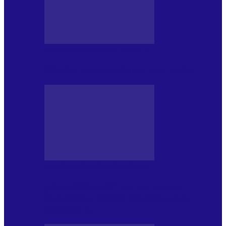
MASS MEDIA NEMUZICALA
Sfârșitul democrației așa cum o știm
MASS MEDIA NEMUZICALA
„Delta Sălbatică”, cel mai amplu
documentar dedicat Deltei Dunării,
proiectat în…