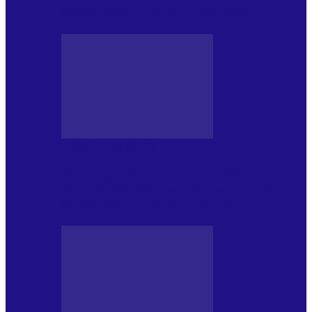
NONCONFORMIST CÂNTECE…
JURNAL DE EDIȚII
Psihologul Muzical (ediția 1239 –
18.07.2026): Walter Ghicolescu, TOP
NONCONFORMIST CÂNTECE…