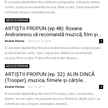
În această săptămână, Nicu Alifantis (compozitor, interpret, textier,
scriitor, poet) vă recomandă muzică, filme și cărți. Găsiți mai multe
informații despre activitatea lui pe...
ARTIȘTII PROPUN
ARTIȘTII PROPUN (ep 48): Roxana
Andronescu vă recomandă muzică, film și...
Andrei Partos
-
februarie 15, 2018
0
În această săptămână, Roxana Andronescu (solistă, compozitoare,
profesoară de canto, Spin, Capuccino, MB&C) vă recomandă
muzică, filme și cărți. Puteți afla mai multe despre...
ARTIȘTII PROPUN
ARTIȘTII PROPUN (ep. 32): ALIN DINCĂ
(Trooper), muzica, filmele și cărțile...
Andrei Partos
-
iulie 12, 2017
0
În această săptămână, Alin Dincă (Trooper), solist, compozitor,
textier, om de radio, ne propune muzica, filmele și cărțile care i-au
schimbat viața. Despre activitatea artistică...