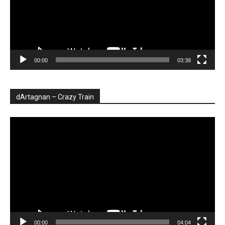
00:00
03:38
dArtagnan – Crazy Train
Player
video
00:00
04:04