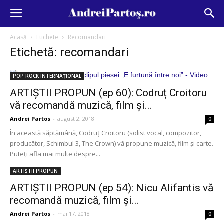
Acasă
Etichete
Recomandari
Etichetă: recomandari
POP ROCK INTERNAȚIONAL
ARTIȘTII PROPUN (ep 60): Codruț Croitoru
vă recomandă muzică, film și...
Andrei Partos
-
august 2, 2018
0
În această săptămână, Codruț Croitoru (solist vocal, compozitor,
producător, Schimbul 3, The Crown) vă propune muzică, film și carte.
Puteți afla mai multe despre...
ARTIȘTII PROPUN
ARTIȘTII PROPUN (ep 54): Nicu Alifantis vă
recomandă muzică, film și...
Andrei Partos
-
mai 17, 2018
0