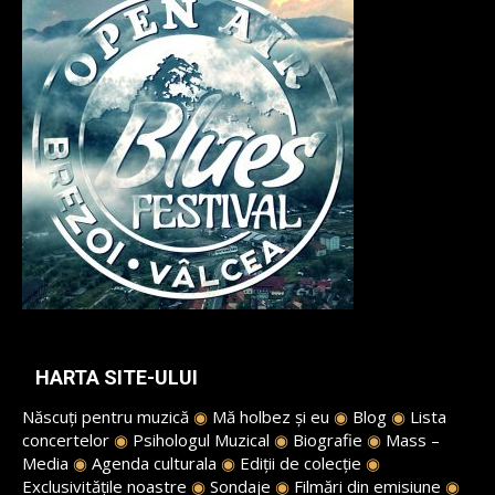
HARTA SITE-ULUI
Născuți pentru muzică
◉
Mă holbez și eu
◉
Blog
◉
Lista
concertelor
◉
Psihologul Muzical
◉
Biografie
◉
Mass –
Media
◉
Agenda culturala
◉
Ediții de colecție
◉
Exclusivitățile noastre
◉
Sondaje
◉
Filmări din emisiune
◉