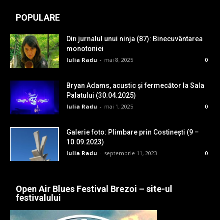
POPULARE
Din jurnalul unui ninja (87): Binecuvântarea
monotoniei
Iulia Radu
-
mai 8, 2025
0
Bryan Adams, acustic și fermecător la Sala
Palatului (30.04.2025)
Iulia Radu
-
mai 1, 2025
0
Galerie foto: Plimbare prin Costinești (9 –
10.09.2023)
Iulia Radu
-
septembrie 11, 2023
0
Open Air Blues Festival Brezoi – site-ul
festivalului