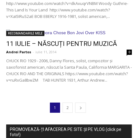
http://www.youtube.com/watch?v=dkAxuqrVNBM Woody Guthrie-
This Land Is Your Land http://www.youtube.com/watch?
v=XaI5IRuS2aE BOB EBERLY 1916-1981, solist american,...
RECOMANDARILE MELE
11 IULIE – NĂSCUȚI PENTRU MUZICĂ
Andrei Partos
-
iulie 11, 2014
0
CHUCK RIO 1929 - 2006, Danny Flores, solist, compozitor şi
saxofonist american, născut la Santa Paula, California MARGARITA -
CHUCK RIO AND THE ORIGINALS https://www.youtube.com/watch?
v=ruRxGa8bwZM TAB HUNTER 1931, Arthur Andrew...
1
2
PROMOVEAZĂ-ȚI AFACEREA PE SITE ȘI PE VLOG (click pe
foto!)