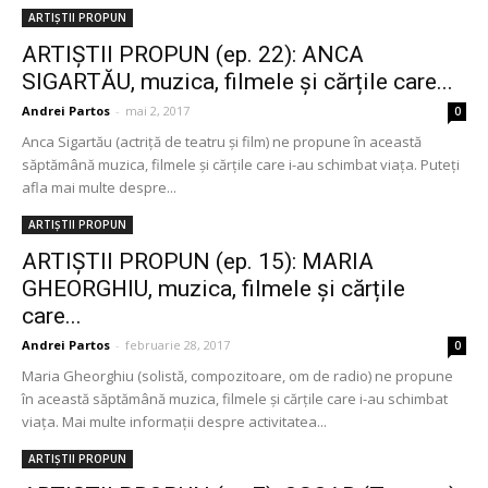
ARTIȘTII PROPUN
ARTIȘTII PROPUN (ep. 22): ANCA
SIGARTĂU, muzica, filmele și cărțile care...
Andrei Partos
-
mai 2, 2017
0
Anca Sigartău (actriță de teatru și film) ne propune în această
săptămână muzica, filmele și cărțile care i-au schimbat viața. Puteți
afla mai multe despre...
ARTIȘTII PROPUN
ARTIȘTII PROPUN (ep. 15): MARIA
GHEORGHIU, muzica, filmele și cărțile
care...
Andrei Partos
-
februarie 28, 2017
0
Maria Gheorghiu (solistă, compozitoare, om de radio) ne propune
în această săptămână muzica, filmele și cărțile care i-au schimbat
viața. Mai multe informații despre activitatea...
ARTIȘTII PROPUN