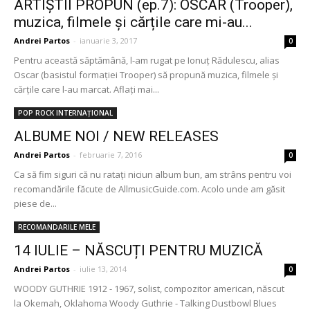
ARTIȘTII PROPUN (ep.7): OSCAR (Trooper),
muzica, filmele și cărțile care mi-au...
Andrei Partos
-
ianuarie 3, 2017
0
Pentru această săptămână, l-am rugat pe Ionuț Rădulescu, alias
Oscar (basistul formației Trooper) să propună muzica, filmele și
cărțile care l-au marcat. Aflați mai...
POP ROCK INTERNAȚIONAL
ALBUME NOI / NEW RELEASES
Andrei Partos
-
februarie 7, 2016
0
Ca să fim siguri că nu ratați niciun album bun, am strâns pentru voi
recomandările făcute de AllmusicGuide.com. Acolo unde am găsit
piese de...
RECOMANDARILE MELE
14 IULIE – NĂSCUȚI PENTRU MUZICĂ
Andrei Partos
-
iulie 13, 2014
0
WOODY GUTHRIE 1912 - 1967, solist, compozitor american, născut
la Okemah, Oklahoma Woody Guthrie - Talking Dustbowl Blues