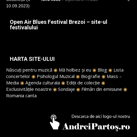
Open Air Blues Festival Brezoi – site-ul
festivalului
HARTA SITE-ULUI
Născuți pentru muzică
◉
Mă holbez și eu
◉
Blog
◉
Lista
concertelor
◉
Psihologul Muzical
◉
Biografie
◉
Mass –
Media
◉
Agenda culturala
◉
Ediții de colecție
◉
Exclusivitățile noastre
◉
Sondaje
◉
Filmări din emisiune
◉
Romania canta