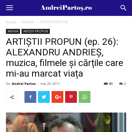
Acasă
ARHIVA
ARTIȘTII PROPUN
ARHIVA
ARTIȘTII PROPUN
ARTIȘTII PROPUN (ep. 26):
ALEXANDRU ANDRIEȘ,
muzica, filmele și cărțile care
mi-au marcat viața
De
Andrei Partos
-
mai 29, 2017
80
0