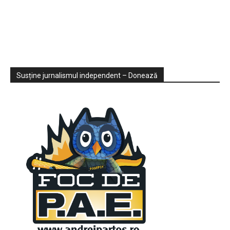
Sondaje
Video
Susține jurnalismul independent – Donează