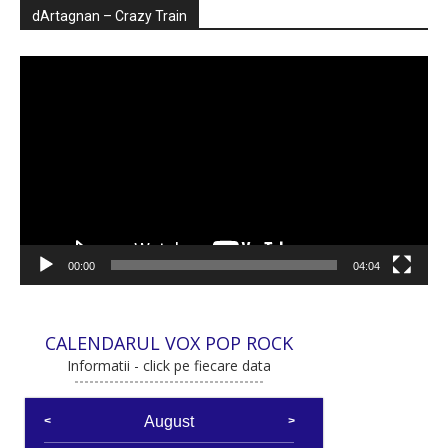
dArtagnan – Crazy Train
Player
video
00:00
04:04
CALENDARUL VOX POP ROCK
Informatii - click pe fiecare data
August