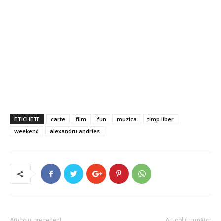
ETICHETE
carte
film
fun
muzica
timp liber
weekend
alexandru andries
Articolul precedent
Articolul următor