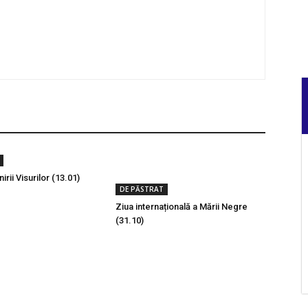
irii Visurilor (13.01)
DE PĂSTRAT
Ziua internațională a Mării Negre
(31.10)