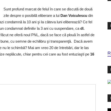
Sunt profund marcat de felul în care se discută de două
zile despre o posibilă eliberare a lui
Dan Voiculescu
din
zi condamnă la 10 ani şi la câteva luni eliberează? Ce fel
 un condamnat definitiv la 3 ani cu suspendare, ca
dl.
e făcut ne oferă noul PNL, dacă se face că plouă în astfel de
 bune, cu semne de echilibru şi transparenţă. Dacă avem
 ce nu le schimbă? Mai am vreo 20 de întrebări, dar le las
R
ize neplăcute, chiar pentru cei care au fost entuziaşti pe
16
Pl