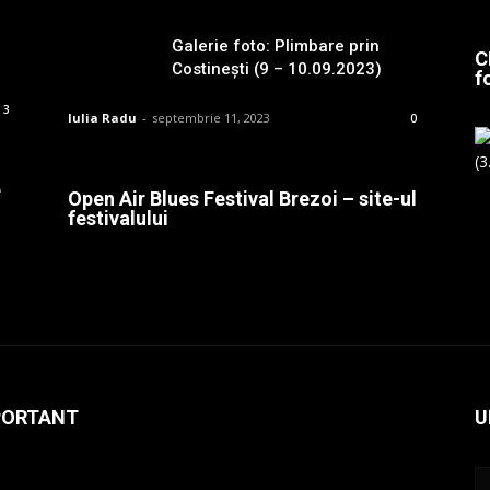
Galerie foto: Plimbare prin
C
Costinești (9 – 10.09.2023)
f
3
Iulia Radu
-
septembrie 11, 2023
0
e
Open Air Blues Festival Brezoi – site-ul
festivalului
PORTANT
U