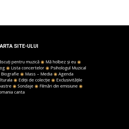
ARTA SITE-ULUI
ăscuți pentru muzică
◉
Mă holbez și eu
◉
log
◉
Lista concertelor
◉
Psihologul Muzical
◉
Biografie
◉
Mass – Media
◉
Agenda
lturala
◉
Ediții de colecție
◉
Exclusivitățile
oastre
◉
Sondaje
◉
Filmări din emisiune
◉
omania canta