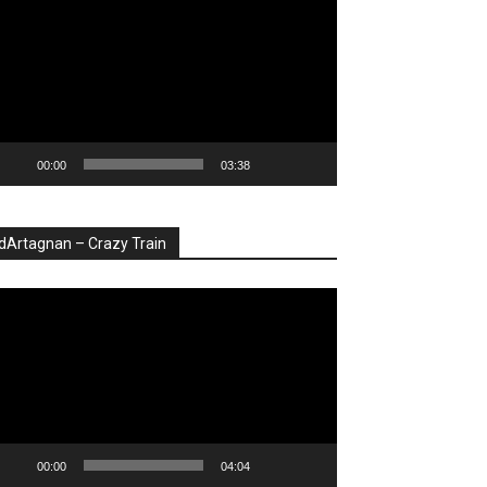
deo
00:00
03:38
dArtagnan – Crazy Train
ayer
deo
00:00
04:04