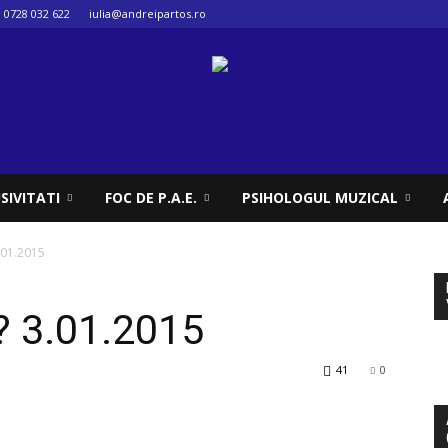
0728 032 622
iulia@andreipartos.ro
SIVITATI
FOC DE P.A.E.
PSIHOLOGUL MUZICAL
.01.2015
? 3.01.2015
41
0