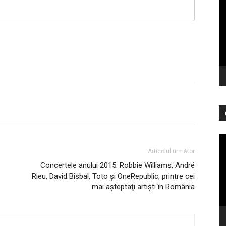
vi
Pl
vi
Articolul următor
Concertele anului 2015: Robbie Williams, André
Rieu, David Bisbal, Toto şi OneRepublic, printre cei
mai aşteptaţi artişti în România