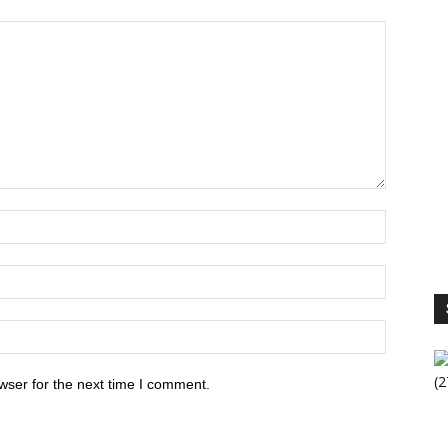
S
V
wser for the next time I comment.