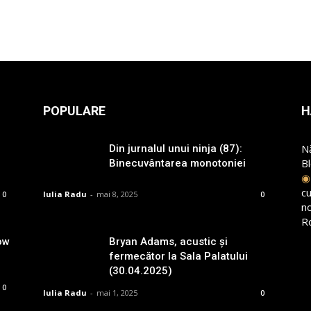
POPULARE
H
N
Din jurnalul unui ninja (87):
B
Binecuvântarea monotoniei
cu
Iulia Radu
-
mai 8, 2025
0
0
n
R
ow
Bryan Adams, acustic și
fermecător la Sala Palatului
(30.04.2025)
0
Iulia Radu
-
mai 1, 2025
0