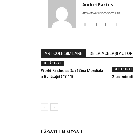
Andrei Partos
http://www.andreipartos.ro
ARTICOLE SIMILARE
DE LA ACELAȘI AUTOR
DE PĂSTRAT
DE PĂSTRAT
World Kindness Day (Ziua Mondială
a Bunătății) (13.11)
Ziua Îndeplin
LĂSAȚI UN MESAJ