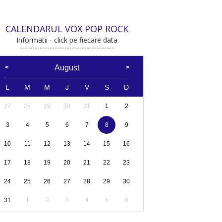
CALENDARUL VOX POP ROCK
Informatii - click pe fiecare data
August
L
M
M
J
V
S
D
27
28
29
30
31
1
2
3
4
5
6
7
8
9
10
11
12
13
14
15
16
17
18
19
20
21
22
23
24
25
26
27
28
29
30
31
1
2
3
4
5
6