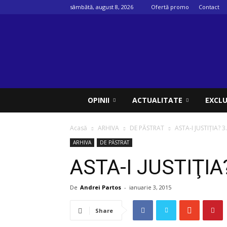
sâmbătă, august 8, 2026
Ofertă promo
Contact
Psihologul
muzical
OPINII
ACTUALITATE
EXCLU
Acasă
ARHIVA
DE PĂSTRAT
ASTA-I JUSTIŢIA? 3
ARHIVA
DE PĂSTRAT
ASTA-I JUSTIŢIA
De
Andrei Partos
-
ianuarie 3, 2015
Share