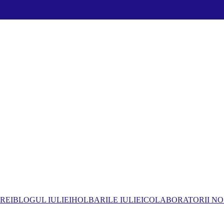
REI
BLOGUL IULIEI
HOLBARILE IULIEI
COLABORATORII NO