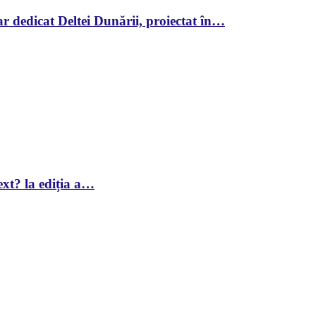
r dedicat Deltei Dunării, proiectat în…
xt? la ediția a…