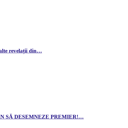
lte revelații din…
 DAN SĂ DESEMNEZE PREMIER!…