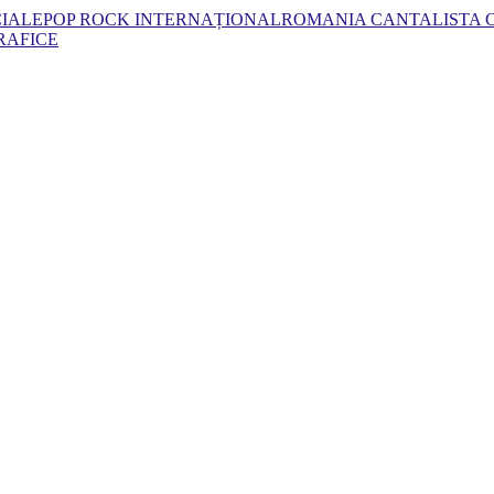
CIALE
POP ROCK INTERNAȚIONAL
ROMANIA CANTA
LISTA
RAFICE