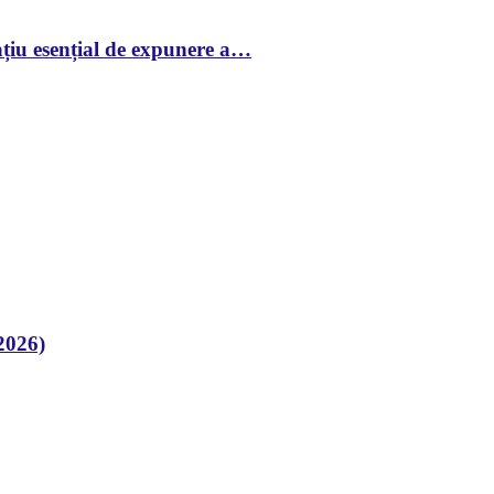
țiu esențial de expunere a…
2026)