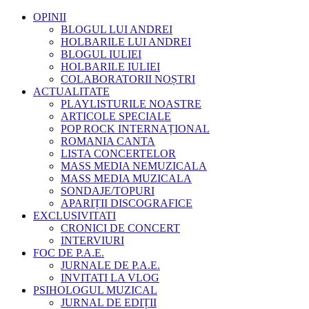
OPINII
BLOGUL LUI ANDREI
HOLBARILE LUI ANDREI
BLOGUL IULIEI
HOLBARILE IULIEI
COLABORATORII NOȘTRI
ACTUALITATE
PLAYLISTURILE NOASTRE
ARTICOLE SPECIALE
POP ROCK INTERNAȚIONAL
ROMANIA CANTA
LISTA CONCERTELOR
MASS MEDIA NEMUZICALA
MASS MEDIA MUZICALA
SONDAJE/TOPURI
APARIȚII DISCOGRAFICE
EXCLUSIVITATI
CRONICI DE CONCERT
INTERVIURI
FOC DE P.A.E.
JURNALE DE P.A.E.
INVITATI LA VLOG
PSIHOLOGUL MUZICAL
JURNAL DE EDIȚII