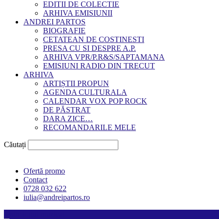
EDITII DE COLECTIE
ARHIVA EMISIUNII
ANDREI PARTOS
BIOGRAFIE
CETATEAN DE COSTINESTI
PRESA CU SI DESPRE A.P.
ARHIVA VPR/P.R&S/SAPTAMANA
EMISIUNI RADIO DIN TRECUT
ARHIVA
ARTIȘTII PROPUN
AGENDA CULTURALA
CALENDAR VOX POP ROCK
DE PĂSTRAT
DARA ZICE…
RECOMANDARILE MELE
Căutați
Ofertă promo
Contact
0728 032 622
iulia@andreipartos.ro
Psihologul muzical