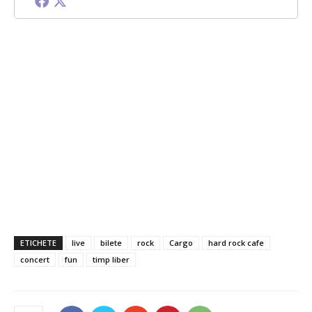
ETICHETE
live
bilete
rock
Cargo
hard rock cafe
concert
fun
timp liber