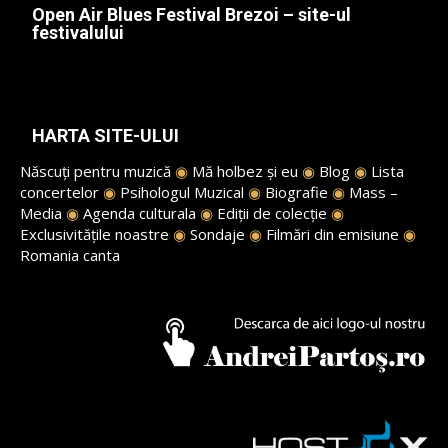
Open Air Blues Festival Brezoi – site-ul
festivalului
HARTA SITE-ULUI
Născuți pentru muzică
◉
Mă holbez și eu
◉
Blog
◉
Lista
concertelor
◉
Psihologul Muzical
◉
Biografie
◉
Mass –
Media
◉
Agenda culturala
◉
Ediții de colecție
◉
Exclusivitățile noastre
◉
Sondaje
◉
Filmări din emisiune
◉
Romania canta