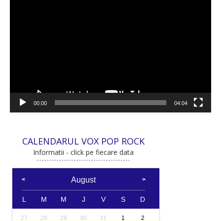
Player
video
00:00
04:04
CALENDARUL VOX POP ROCK
Informatii - click pe fiecare data
August
L
M
M
J
V
S
D
27
28
29
30
31
1
2