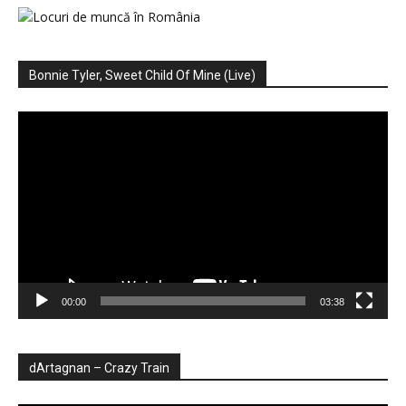
Bonnie Tyler, Sweet Child Of Mine (Live)
Player
video
00:00
03:38
dArtagnan – Crazy Train