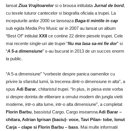
lansat
Ziua Vrajitoarelor
si o brousa intitulata
Jurnal de bord
,
cu texele tuturor cantecelor si biografia oficiala a trupei. La
inceputurile anilor 2000 se lanseaza
Baga-ti mintile in cap
sub egida Media Pro Music iar in 2007 au lansat un album
“Best Of” intitulat
XXII
ce contine 22 dintre piesele trupei. Cele
mai recente single-uri ale trupei “
Nu ma lasa sa-mi fie dor
” si
“
A 5-a dimensiune
” s-au bucurat in 2013 de un succes enorm
la public.
“A 5-a dimensiune” “vorbeste despre panica oamenilor cu
privire la sfarsitul lumii, la trecerea dintr-o dimensiune in alta”, a
spus
Adi Barar
, chitaristul trupei. “In plus, in piesa este vorba
si despre dorinta de eliberare a omului modern din jungla vietii
moderne, intr-o alta lume, intr-o alta dimensiune”, a completat
Florin Barbu
, bassistul Cargo. Cargo inseamna
Adi Barar –
chitara, Adrian Igrisan (baciu)- voce, Tavi Pilan- tobe, Ionut
Carja – clape si Florin Barbu – bass
. Mai multe informatii