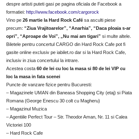
despre artisti puteti gasi pe pagina oficiala de Facebook a
formatiei:
http://www.facebook.com/cargorock
Vino pe
26 martie la Hard Rock Café
sa asculti piese
precum:
“Ziua Vrajitoarelor”, “Anarhia”, “Daca ploaia s-ar
opri”, “Aproape de Voi”, „Nu mai am tigari”
si multe altele.
Biletele pentru concertul CARGO din Hard Rock Cafe pot fi
gasite online exclusiv pe iabilet.ro dar si la Hard Rock Cafe,
inclusiv in ziua concertului la intrare.
Acestea costa
60 de lei cu loc la masa si 80 de lei VIP cu
loc la masa in fata scenei
Puncte de vanzare fizice pentru Bucuresti:
– Magazinele UMAN din Baneasa Shopping City (etaj) si Piata
Romana (George Enescu 30 colt cu Magheru)
– Magazinul Muzica
– Agentiile Perfect Tour – Str. Theodor Aman, Nr. 11 si Calea
Victoriei 100
– Hard Rock Cafe